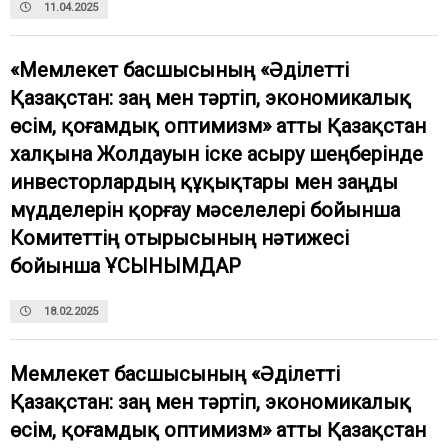
11.04.2025
«Мемлекет басшысының «Әділетті
Қазақстан: заң мен тәртіп, экономикалық
өсім, қоғамдық оптимизм» атты Қазақстан
халқына Жолдауын іске асыру шеңберінде
инвесторлардың құқықтары мен заңды
мүдделерін қорғау мәселелері бойынша
Комитеттің отырысының нәтижесі
бойынша ҰСЫНЫМДАР
18.02.2025
Мемлекет басшысының «Әділетті
Қазақстан: заң мен тәртіп, экономикалық
өсім, қоғамдық оптимизм» атты Қазақстан