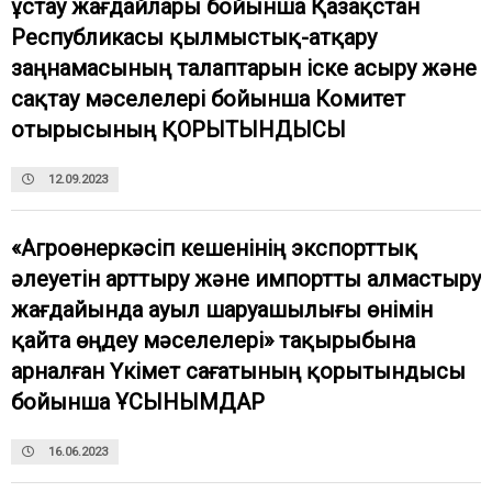
ұстау жағдайлары бойынша Қазақстан
Республикасы қылмыстық-атқару
заңнамасының талаптарын іске асыру және
сақтау мәселелері бойынша Комитет
отырысының ҚОРЫТЫНДЫСЫ
12.09.2023
«Агроөнеркәсіп кешенінің экспорттық
әлеуетін арттыру және импортты алмастыру
жағдайында ауыл шаруашылығы өнімін
қайта өңдеу мәселелері» тақырыбына
арналған Үкімет сағатының қорытындысы
бойынша ҰСЫНЫМДАР
16.06.2023