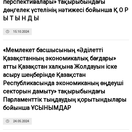
перспективалары» тақырыбындағы
дөңгелек үстелінің нәтижесі бойынша Қ О Р
Ы Т Ы Н Д Ы
15.10.2024
«Мемлекет басшысының «Әділетті
Қазақстанның экономикалық бағдары»
атты Қазақстан халқына Жолдауын іске
асыру шеңберінде Қазақстан
Республикасында экономиканың өңдеуші
секторын дамыту» тақырыбындағы
Парламенттік тыңдаудың қорытындылары
бойынша ҰСЫНЫМДАР
24.05.2024