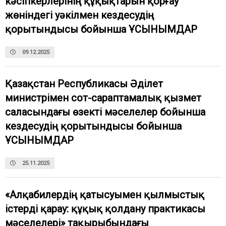
кәсіпкерлерінің құқықтарын қорғау
жөніндегі уәкілмен кездесудің
қорытындысы бойынша ҰСЫНЫМДАР
09.12.2025
Қазақстан Республикасы Әділет
министрімен сот-сараптамалық қызмет
саласындағы өзекті мәселелер бойынша
кездесудің қорытындысы бойынша
ҰСЫНЫМДАР
25.11.2025
«Алқабилердің қатысуымен қылмыстық
істерді қарау: құқық қолдану практикасы
мәселелері» тақырыбындағы