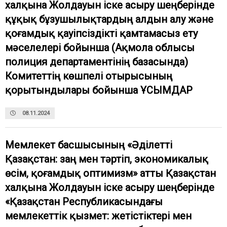
халқына Жолдауын іске асыру шеңберінде
құқық бұзушылықтардың алдын алу және
қоғамдық қауіпсіздікті қамтамасыз ету
мәселелері бойынша (Ақмола облысы
полиция департаментінің базасында)
Комитеттің көшпелі отырысының
қорытындылары бойынша ҰСЫМДАР
08.11.2024
Мемлекет басшысының «Әділетті
Қазақстан: заң мен тәртіп, экономикалық
өсім, қоғамдық оптимизм» атты Қазақстан
халқына Жолдауын іске асыру шеңберінде
«Қазақстан Республикасындағы
мемлекеттік қызмет: жетістіктері мен