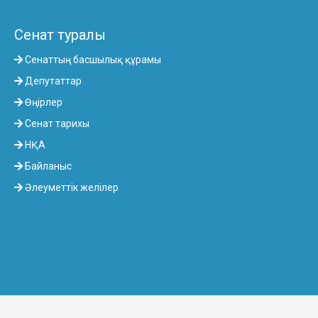
Сенат туралы
Сенаттың басшылық құрамы
Депутаттар
Өңірлер
Сенат тарихы
НҚА
Байланыс
Әлеуметтік желілер