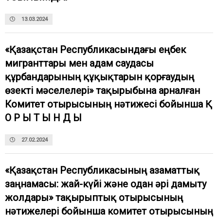
13.03.2024
«Қазақстан Республикасындағы еңбек
мигранттары мен адам саудасы
құрбандарының құқықтарын қорғаудың
өзекті мәселелері» тақырыбына арналған
Комитет отырысының нәтижесі бойынша Қ
О Р Ы Т Ы Н Д Ы
27.02.2024
«Қазақстан Республикасының азаматтық
заңнамасы: жай-күйі және одан әрі дамыту
жолдары» тақырыптық отырысының
нәтижелері бойынша комитет отырысының