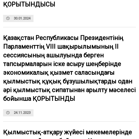
ҚОРЫТЫНДЫСЫ
30.01.2024
Қазақстан Республикасы Президентінің
Парламенттің VIII шақырылымының II
сессиясының ашылуында берген
тапсырмаларын іске асыру шеңберінде
экономикалық қызмет саласындағы
қылмыстық құқық бұзушылықтарды одан
әрі қылмыстық сипатынан арылту мәселесі
бойынша ҚОРЫТЫНДЫ
24.11.2023
Қылмыстық-атқару жүйесі мекемелерінде