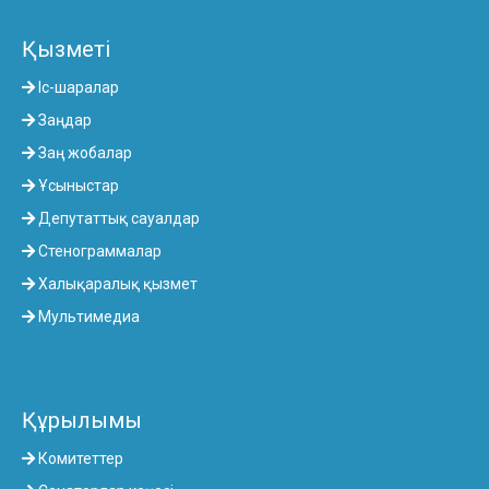
Қызметі
Іс-шаралар
Заңдар
Заң жобалар
Ұсыныстар
Депутаттық сауалдар
Стенограммалар
Халықаралық қызмет
Мультимедиа
Құрылымы
Комитеттер