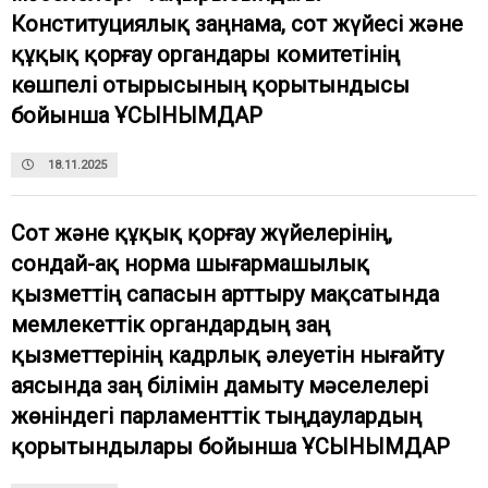
Конституциялық заңнама, сот жүйесі және
құқық қорғау органдары комитетінің
көшпелі отырысының қорытындысы
бойынша ҰСЫНЫМДАР
18.11.2025
Сот және құқық қорғау жүйелерінің,
сондай-ақ норма шығармашылық
қызметтің сапасын арттыру мақсатында
мемлекеттік органдардың заң
қызметтерінің кадрлық әлеуетін нығайту
аясында заң білімін дамыту мәселелері
жөніндегі парламенттік тыңдаулардың
қорытындылары бойынша ҰСЫНЫМДАР