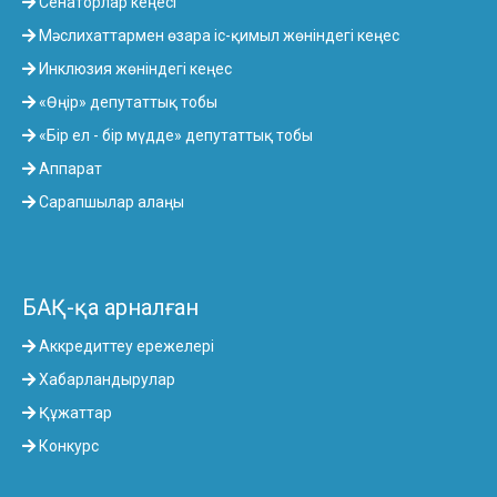
Сенаторлар кеңесі
Мәслихаттармен өзара іс-қимыл жөніндегі кеңес
Инклюзия жөніндегі кеңес
«Өңір» депутаттық тобы
«Бір ел - бір мүдде» депутаттық тобы
Аппарат
Сарапшылар алаңы
БАҚ-қа арналған
Аккредиттеу ережелері
Хабарландырулар
Құжаттар
Конкурс