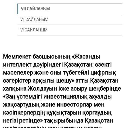
VIII САЙЛАНЫМ
VII САЙЛАНЫМ
VI САЙЛАНЫМ
Мемлекет басшысының «Жасанды
интеллект дәуіріндегі Қазақстан: өзекті
мәселелер және оны түбегейлі цифрлық
өзгерістер арқылы шешу» атты Қазақстан
халқына Жолдауын іске асыру шеңберінде
«Заң үстемдігі инвестициялық ахуалды
жақсартудың және инвесторлар мен
кәсіпкерлердің құқықтарын қорғаудың
негізі ретінде» тақырыбында Қазақстан