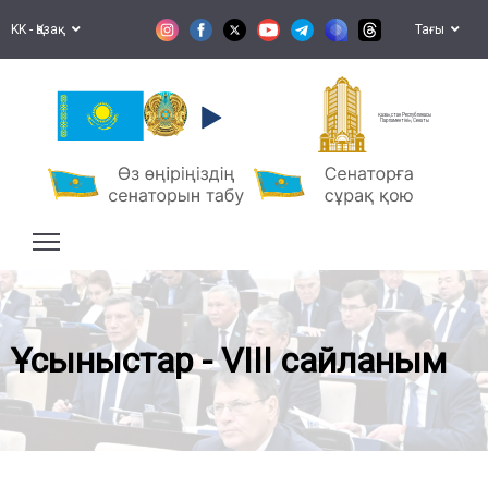
KK - Қазақ
Тағы
Қазақстан Республикасы
Парламентінің Сенаты
Ұсыныстар - VIII сайланым