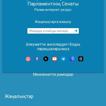
Парламентінің Сенаты
Ресми интернет-ресурс
Жаңалықтарға жазылу
Әлеуметтік желілердегі біздің
парақшаларымыз
Мемлекеттік рәміздер
Жаңалықтар