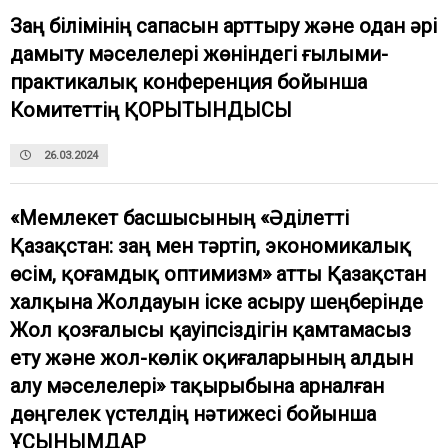
Заң білімінің сапасын арттыру және одан әрі
дамыту мәселелері жөніндегі ғылыми-
практикалық конференция бойынша
Комитеттің ҚОРЫТЫНДЫСЫ
26.03.2024
«Мемлекет басшысының «Әділетті
Қазақстан: заң мен тәртіп, экономикалық
өсім, қоғамдық оптимизм» атты Қазақстан
халқына Жолдауын іске асыру шеңберінде
Жол қозғалысы қауіпсіздігін қамтамасыз
ету және жол-көлік оқиғаларының алдын
алу мәселелері» тақырыбына арналған
дөңгелек үстелдің нәтижесі бойынша
ҰСЫНЫМДАР