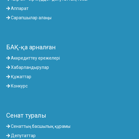
Аппарат
Сарапшылар алаңы
БАҚ-қа арналған
Аккредиттеу ережелері
Хабарландырулар
Құжаттар
Конкурс
Сенат туралы
Сенаттың басшылық құрамы
Депутаттар