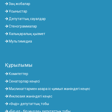
Заң жобалар
Ұсыныстар
Депутаттық сауалдар
Стенограммалар
Халықаралық қызмет
Мультимедиа
Құрылымы
Комитеттер
Сенаторлар кеңесі
Мәслихаттармен өзара іс-қимыл жөніндегі кеңес
Инклюзия жөніндегі кеңес
«Өңір» депутаттық тобы
«Бір ел - бір мүдде» депутаттық тобы