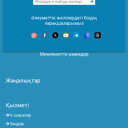
Әлеуметтік желілердегі біздің
парақшаларымыз
Мемлекеттік рәміздер
Жаңалықтар
Қызметі
Іс-шаралар
Заңдар