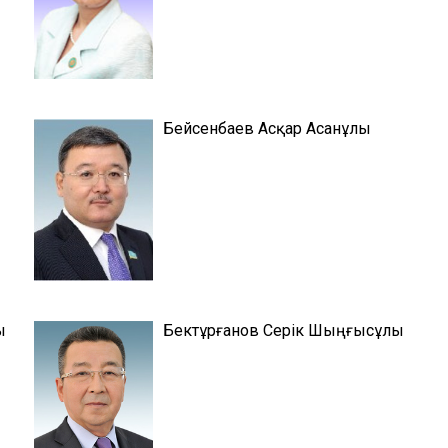
Бейсенбаев Асқар Асанұлы
ы
Бектұрғанов Серік Шыңғысұлы