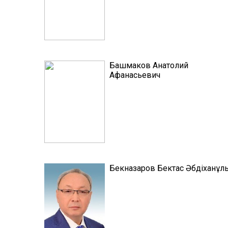
Башмаков Анатолий
Афанасьевич
Бекназаров Бектас Әбдіханұл