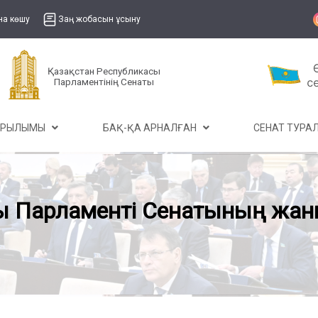
на көшу
Заң жобасын ұсыну
Қазақстан Республикасы
Парламентінің Сенаты
ҰРЫЛЫМЫ
БАҚ-ҚА АРНАЛҒАН
СЕНАТ ТУР
ы Парламенті Сенатының жан