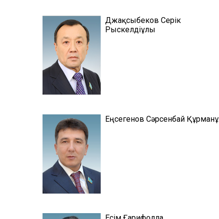
Джақсыбеков Серік
Рыскелдіұлы
Еңсегенов Сәрсенбай Құрман
Есім Ғарифолла