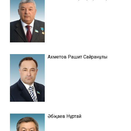
Ахметов Рашит Сайранұлы
Әбіқаев Нұртай