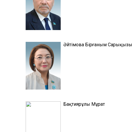
Әйтімова Бірғаным Сарықыз
Бақтиярұлы Мұрат