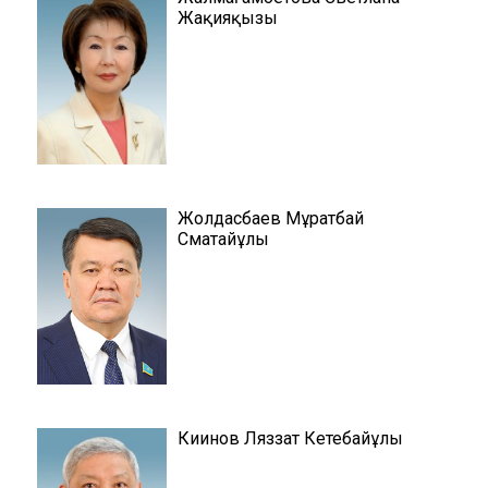
Жақияқызы
Жолдасбаев Мұратбай
Сматайұлы
Киинов Ляззат Кетебайұлы