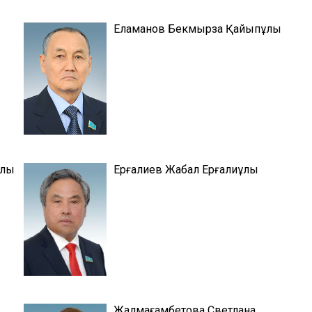
Еламанов Бекмырза Қайыпұлы
ұлы
Ерғалиев Жабал Ерғалиұлы
Жалмағамбетова Светлана