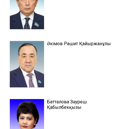
ы
Әкімов Рашит Қайыржанұлы
Батталова Зәуреш
Қабылбекқызы