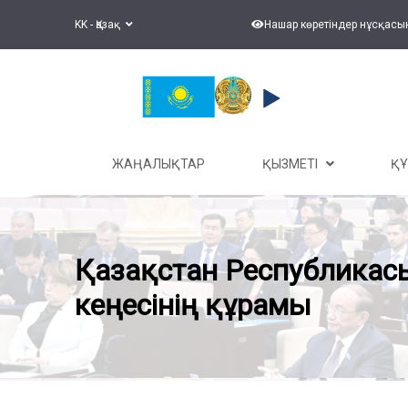
KK - Қазақ
Нашар көретіндер нұсқасы
ЖАҢАЛЫҚТАР
ҚЫЗМЕТІ
Қ
Қазақстан Республикас
кеңесінің құрамы