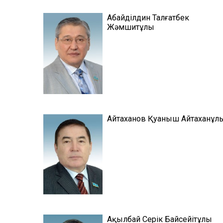
Абайділдин Талғатбек
Жәмшитұлы
Айтаханов Қуаныш Айтаханұл
Ақылбай Серік Байсейітұлы