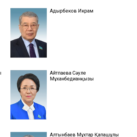
Адырбеков Икрам
ы
Айтпаева Сәуле
Мұханбедианқызы
Алтынбаев Мұхтар Қапашұлы