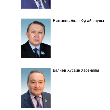
Бижанов Ақан Құсайынұлы
Валиев Хусаин Хасенұлы