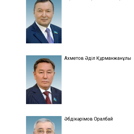
Ахметов Әділ Құрманжанұлы
Әбдікәрімов Оралбай