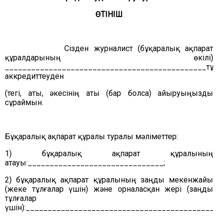
ӨТІНІШ
Сізден журналист (бұқаралық ақпарат
құралдарының өкілі)
______________________________________________
тұ
аккредиттеуден
(тегі, аты, әкесінің аты (бар болса) айыруыңызды
сұраймын.
Бұқаралық ақпарат құралы туралы мәліметтер:
1) бұқаралық ақпарат құралының
атауы:_______________________________;
2) бұқаралық ақпарат құралының заңды мекенжайы
(жеке тұлғалар үшін) және орналасқан жері (заңды
тұлғалар
үшін):____________________________________________