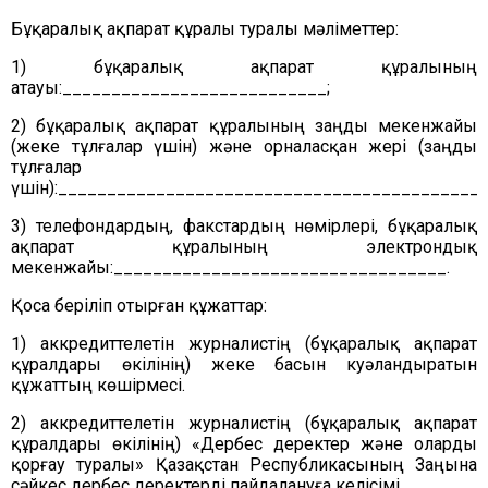
Бұқаралық ақпарат құралы туралы мәліметтер:
1) бұқаралық ақпарат құралының
атауы:___________________________;
2) бұқаралық ақпарат құралының заңды мекенжайы
(жеке тұлғалар үшін) және орналасқан жері (заңды
тұлғалар
үшін):____________________________________________
3) телефондардың, факстардың нөмірлері, бұқаралық
ақпарат құралының электрондық
мекенжайы:__________________________________.
Қоса беріліп отырған құжаттар:
1) аккредиттелетін журналистің (бұқаралық ақпарат
құралдары өкілінің) жеке басын куәландыратын
құжаттың көшірмесі.
2) аккредиттелетін журналистің (бұқаралық ақпарат
құралдары өкілінің) «Дербес деректер және оларды
қорғау туралы» Қазақстан Республикасының Заңына
сәйкес дербес деректерді пайдалануға келісімі.