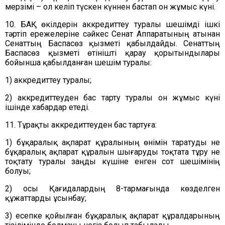
мерзімі – ол келіп түскен күннен бастап он жұмыс күні.
10. БАҚ өкілдерін аккредиттеу туралы шешімді ішкі
тәртіп ережелеріне сәйкес
Сенат Аппаратының атынан
Сенаттың Баспасөз қызметі
қабылдайды. Сенаттың
Баспасөз қызметі өтінішті қарау қорытындылары
бойынша қабылданған шешім туралы:
1) аккредиттеу туралы;
2) аккредиттеуден бас тарту туралы он жұмыс күні
ішінде хабардар етеді.
11. Тұрақты аккредиттеуден бас тартуға:
1) бұқаралық ақпарат құралының өнімін таратуды не
бұқаралық ақпарат құралын шығаруды тоқтата тұру не
тоқтату туралы заңды күшіне енген сот шешімінің
болуы;
2) осы Қағидалардың 8-тармағында көзделген
құжаттарды ұсынбау;
3) есепке қойылған бұқаралық ақпарат құралдарының