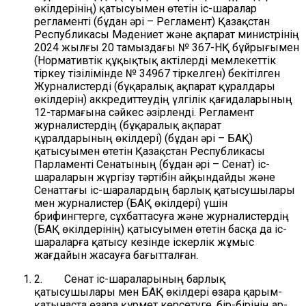
өкілдерінің) қатысуымен өтетін іс-шаралар
регламенті (бұдан әрі – Регламент) Қазақстан
Республикасы Мәдениет және ақпарат министрінің
2024 жылғы 20 тамыздағы № 367-НҚ бұйрығымен
(Нормативтік құқықтық актілерді мемлекеттік
тіркеу тізілімінде № 34967 тіркелген) бекітілген
Журналистерді (бұқаралық ақпарат құралдары
өкілдерін) аккредиттеудің үлгілік қағидаларының
12-тармағына сәйкес әзірленді. Регламент
журналистердің (бұқаралық ақпарат
құралдарының өкілдері) (бұдан әрі – БАҚ)
қатысуымен өтетін Қазақстан Республикасы
Парламенті Сенатының (бұдан әрі – Сенат) іс-
шараларын жүргізу тәртібін айқындайды және
Сенаттағы іс-шаралардың барлық қатысушылары
мен журналистер (БАҚ өкілдері) үшін
брифингтерге, сұхбаттасуға және журналистердің
(БАҚ өкілдерінің) қатысуымен өтетін басқа да іс-
шараларға қатысу кезінде іскерлік жұмыс
жағдайын жасауға бағытталған.
2.
Сенат іс-шараларының барлық
қатысушылары мен БАҚ өкілдері өзара қарым-
қатынаста өзара құрмет көрсетуге, бір-бірінің ар-