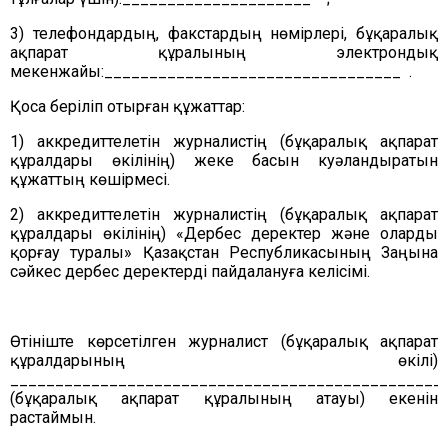
3) телефондардың, факстардың нөмірлері, бұқаралық
ақпарат құралының электрондық
мекенжайы:_________________________________
.
Қоса беріліп отырған құжаттар:
1) аккредиттелетін журналистің (бұқаралық ақпарат
құралдары өкілінің) жеке басын куәландыратын
құжаттың көшірмесі.
2) аккредиттелетін журналистің (бұқаралық ақпарат
құралдары өкілінің) «Дербес деректер және оларды
қорғау туралы» Қазақстан Республикасының Заңына
сәйкес дербес деректерді пайдалануға келісімі.
Өтініште көрсетілген журналист (бұқаралық ақпарат
құралдарының өкілі)
________________________________________________
(бұқаралық ақпарат құралының атауы) екенін
растаймын.