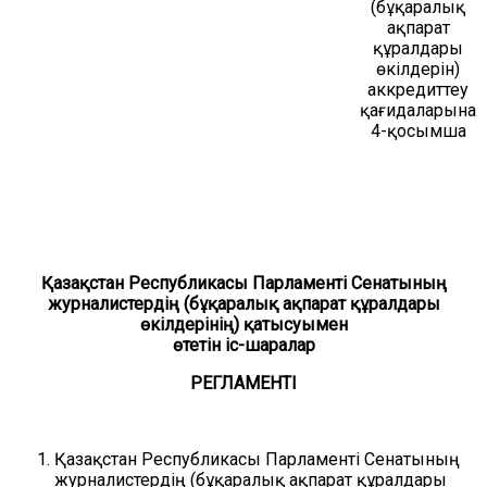
(бұқаралық
ақпарат
құралдары
өкілдерін)
аккредиттеу
қағидаларына
4-қосымша
Қазақстан Республикасы Парламенті Сенатының
журналистердің (бұқаралық ақпарат құралдары
өкілдерінің) қатысуымен
өтетін іс-шаралар
РЕГЛАМЕНТІ
Қазақстан Республикасы Парламенті Сенатының
журналистердің (бұқаралық ақпарат құралдары