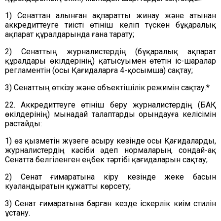
1) Сенаттан алынған ақпаратты жинау және атынан
аккредиттеуге тиісті өтініш келіп түскен бұқаралық
ақпарат құралдарында ғана тарату;
2) Сенаттың журналистердің (бұқаралық ақпарат
құралдары өкілдерінің) қатысуымен өтетін іс-шаралар
регламентін (осы Қағидаларға 4-қосымша) сақтау;
3) Сенаттың өткізу және объектішілік режимін сақтау.
*
22. Аккредиттеуге өтініш беру журналистердің (БАҚ
өкілдерінің) мынадай талаптарды орындауға келісімін
растайды:
1) өз қызметін жүзеге асыру кезінде осы Қағидаларды,
журналистердің кәсіби әдеп нормаларын, сондай-ақ
Сенатта белгіленген еңбек тәртібі қағидаларын сақтау;
2) Сенат ғимаратына кіру кезінде жеке басын
куәландыратын құжатты көрсету;
3) Сенат ғимаратына барған кезде іскерлік киім стилін
ұстану.