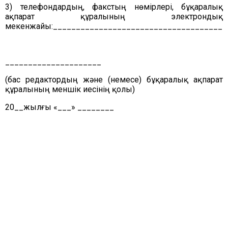
3) телефондардың, факстың нөмірлері, бұқаралық
ақпарат құралының электрондық
мекенжайы:______________________________________
_____________________
(бас редактордың және (немесе) бұқаралық ақпарат
құралының меншік иесінің қолы)
20__жылғы «___» ________