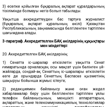
3) есепке қойылған бұқаралық ақпарат құралдарының
тізілімінде болмауы негіз болып табылады.
Уақытша аккредиттеуден бас тартуға журналист
(бұқаралық ақпарат құралының өкілі) Қазақстан
Республикасының заңнамасында белгіленген тәртіппен
шағымдана алады.
3-параграф.
Аккредиттелген БАҚ өкілдерінің құқықтары
мен міндеттері
20. Аккредиттелген БАҚ өкілдерінің:
1) Сенатта іс-шаралар өткізілетін уақытта Сенат
ғимаратында орналасқан, осы мақсат үшін бөлінген үй-
жайларда, сондай-ақ Сенаттың іс-шаралары өткізілетін
өзге де орындарда Сенаттың Баспасөз қызметінің
шақыруы бойынша жұмыс істеуге;
2) редакциямен байланысу және оған жедел
хабарламалар беру үшін белгіленген тәртіппен ұялы
телефон байланысының меншікті аппараттарын,
ақпараттық және телекоммуникациялық технологиялар