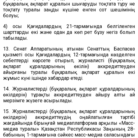
бұқаралық ақпарат құралын шығаруды тоқтата тұру не
тоқтату туралы заңды күшіне енген сот шешімінің
болуы;
4) осы Қағидалардың 21-тармағында белгіленген
шарттарды екі және одан да көп рет бұзу негіз болып
табылады.
13.
Сенат Аппаратының атынан Сенаттың Баспасөз
қызметі осы
Қағидалардың 12-тармағында көзделген
себептерді көрсете отырып, журналисті (бұқаралық
ақпарат құралдарының өкілін) аккредиттеуден
айырғаны туралы бұқаралық ақпарат құралын екі
жұмыс күні ішінде хабардар етеді.
14. Журналистерді (бұқаралық ақпарат құралдарының
өкілдерін) тұрақты аккредиттеуден айыру алты ай
мерзімге жүзеге асырылады.
15. Журналистерді (бұқаралық ақпарат құралдарының
өкілдерін) аккредиттеудің оңайлатылған тәртібі
жағдайында бірыңғай медиаплатформа арқылы «Масс-
медиа туралы» Қазақстан Республикасы Заңының 28-
бабының 1-тармағына сәйкес масс-медиа саласындағы