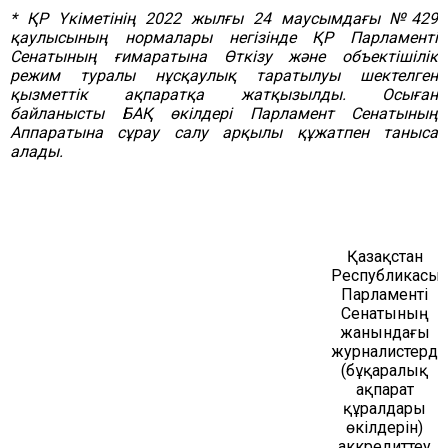
* ҚР Үкіметінің 2022 жылғы 24 маусымдағы №429
қаулысының нормалары негізінде ҚР Парламенті
Сенатының ғимаратын
а
Өткізу және объектішілік
режим туралы
н
ұсқаулық таратылуы шектелген
қызметтік ақпаратқа жатқызылды. Осыған
байланысты БАҚ өкілдері Парламент Сенатының
Аппаратына сұрау салу
арқылы
құжатпен таныса
алады.
Қазақстан
Республикасы
Парламенті
Сенатының
жанындағы
журналистерді
(бұқаралық
ақпарат
құралдары
өкілдерін)
аккредиттеу