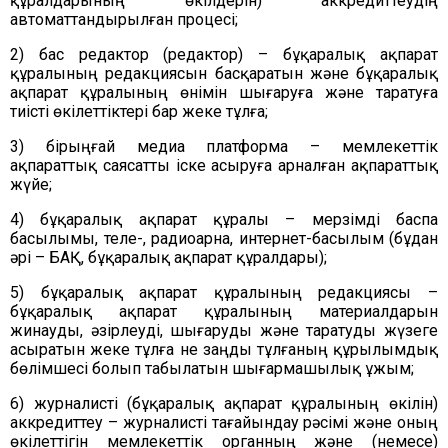
құралдарының өкілдерін) аккредиттеудің
автоматтандырылған процесі;
2) бас редактор (редактор) – бұқаралық ақпарат
құралының редакциясын басқаратын және бұқаралық
ақпарат құралының өнімін шығаруға және таратуға
тиісті өкілеттіктері бар жеке тұлға;
3) бірыңғай медиа платформа – мемлекеттік
ақпараттық саясатты іске асыруға арналған ақпараттық
жүйе;
4) бұқаралық ақпарат құралы – мерзімді баспа
басылымы, теле-, радиоарна, интернет-басылым (бұдан
әрі – БАҚ, бұқаралық ақпарат құралдары);
5) бұқаралық ақпарат құралының редакциясы –
бұқаралық ақпарат құралының материалдарын
жинауды, әзірлеуді, шығаруды және таратуды жүзеге
асыратын жеке тұлға не заңды тұлғаның құрылымдық
бөлiмшесi болып табылатын шығармашылық ұжым;
6) журналисті (бұқаралық ақпарат құралының өкілін)
аккредиттеу – журналисті тағайындау рәсімі және оның
өкілеттігін мемлекеттік органның және (немесе)