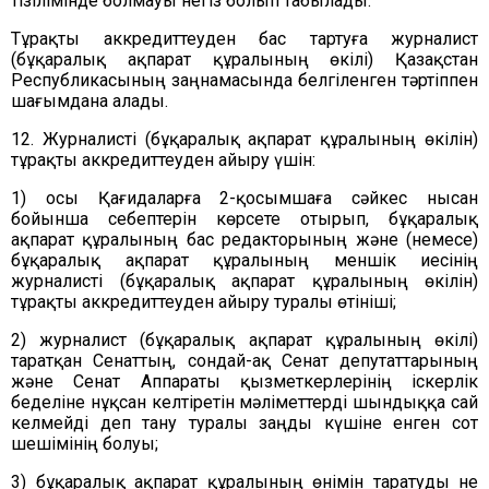
тізілімінде болмауы негіз болып табылады.
Тұрақты аккредиттеуден бас тартуға журналист
(бұқаралық ақпарат құралының өкілі) Қазақстан
Республикасының заңнамасында белгіленген тәртіппен
шағымдана алады.
12. Журналисті (бұқаралық ақпарат құралының өкілін)
тұрақты аккредиттеуден айыру үшін:
1) осы Қағидаларға 2-қосымшаға сәйкес нысан
бойынша себептерін көрсете отырып, бұқаралық
ақпарат құралының бас редакторының және (немесе)
бұқаралық ақпарат құралының меншік иесінің
журналисті (бұқаралық ақпарат құралының өкілін)
тұрақты аккредиттеуден айыру туралы өтініші;
2) журналист (бұқаралық ақпарат құралының өкілі)
таратқан Сенаттың, сондай-ақ Сенат депутаттарының
және Сенат Аппараты қызметкерлерінің іскерлік
беделіне нұқсан келтіретін мәліметтерді шындыққа сай
келмейді деп тану туралы заңды күшіне енген сот
шешімінің болуы;
3) бұқаралық ақпарат құралының өнімін таратуды не