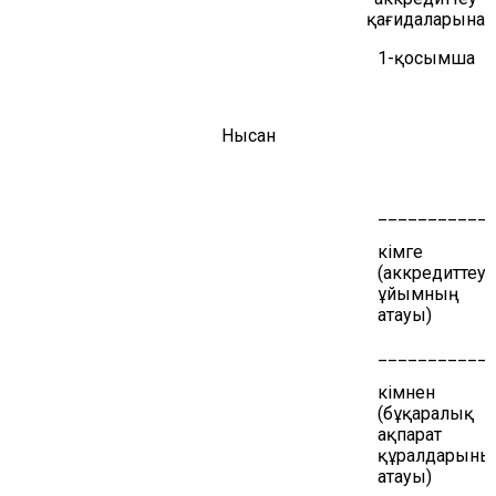
қағидаларына
1-қосымша
Нысан
___________
кімге
(аккредиттеу
ұйымның
атауы)
___________
кімнен
(бұқаралық
ақпарат
құралдарыны
атауы)