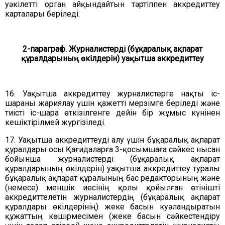
уәкілетті орган айқындайтын тәртіппен аккредиттеу
карталары беріледі.
2-параграф. Журналистерді (бұқаралық ақпарат
құралдарының өкілдерін) уақытша аккредиттеу
16. Уақытша аккредиттеу журналистерге нақты іс-
шараны жариялау үшін қажетті мерзімге беріледі және
тиісті іс-шара өткізілгенге дейін бір жұмыс күнінен
кешіктірілмей жүргізіледі.
17. Уақытша аккредиттеуді алу үшін бұқаралық ақпарат
құралдары осы Қағидаларға 3-қосымшаға сәйкес нысан
бойынша журналистерді (бұқаралық ақпарат
құралдарының өкілдерін) уақытша аккредиттеу туралы
бұқаралық ақпарат құралының бас редакторының және
(немесе) меншік иесінің қолы қойылған өтінішті
аккредиттелетін журналистердің (бұқаралық ақпарат
құралдары өкілдерінің) жеке басын куәландыратын
құжаттың көшірмесімен (жеке басын сәйкестендіру