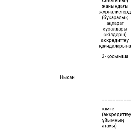
Сенатының
жанындағы
журналистерді
(бұқаралық
ақпарат
құралдары
өкілдерін)
аккредиттеу
қағидаларына
3-қосымша
Нысан
___________
кімге
(аккредиттеу
ұйымның
атауы)