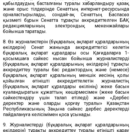
қабылдаудың басталғаны туралы хабарландыру қазақ
және орыс тілдерінде Сенаттың интернет-ресурсында
орналастырылады, сондай-ақ Сенаттың Баспасөз
қызметі бұрын Сенатта тұрақты аккредиттелген БАҚ
редакцияларының электрондық мекенжайлары
бойынша таратады.
8. Өз журналистерін (бұқаралық ақпарат құралдарының
өкілдерін) Сенат жанында аккредиттегісі келетін
бұқаралық ақпарат құралдары осы Қағидаларға 1-
қосымшаға сәйкес нысан бойынша журналистерді
(бұқаралық ақпарат құралдарының өкілдерін) тұрақты
аккредиттеу туралы бас редактордың және (немесе)
бұқаралық ақпарат құралының меншік иесінің қолы
қойылған өтінішті аккредиттелетін журналистің
(бұқаралық ақпарат құралдары өкілінің) жеке басын
куәландыратын құжаттың көшірмесімен (жеке басын
сәйкестендіру үшін талап етіледі) және «Дербес
деректер және оларды қорғау туралы» Қазақстан
Республикасының Заңына сәйкес дербес деректерді
пайдалануға келісімімен қоса ұсынады.
9. Журналистерді (бұқаралық ақпарат құралдарының
өкілдерін) тұрақты аккредиттеу туралы өтінішті қарау