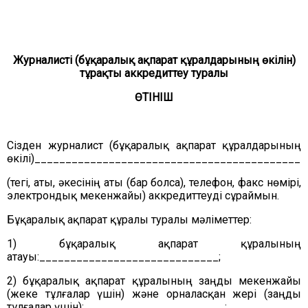
Журналисті (бұқаралық ақпарат құралдарының өкілін)
тұрақты аккредиттеу туралы
ӨТІНІШ
Сізден журналист (бұқаралық ақпарат құралдарының
өкілі)___________________________________________
(тегі, аты, әкесінің аты (бар болса), телефон, факс нөмірі,
электрондық мекенжайы) аккредиттеуді сұраймын.
Бұқаралық ақпарат құралы туралы мәліметтер:
1) бұқаралық ақпарат құралының
атауы:_____________________________;
2) бұқаралық ақпарат құралының заңды мекенжайы
(жеке тұлғалар үшін) және орналасқан жері (заңды
тұлғалар үшін):_____________________
;