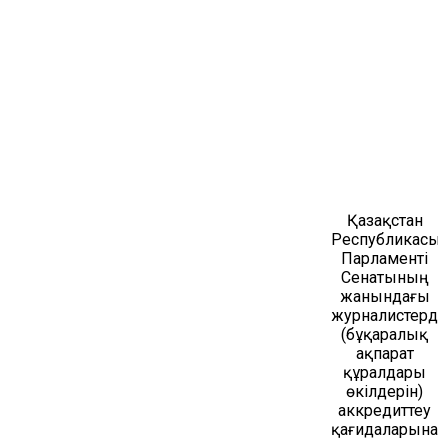
Қазақстан
Республикасы
Парламенті
Сенатының
жанындағы
журналистерді
(бұқаралық
ақпарат
құралдары
өкілдерін)
аккредиттеу
қағидаларына