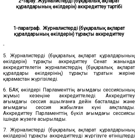
2-тарау. Журналистерді (бұқаралық ақпарат
құралдарының өкілдерін) аккредиттеу тәртібі
1-параграф.
Журналистерді (бұқаралық ақпарат
құралдарының өкілдерін) тұрақты аккредиттеу
5. Журналистерді (бұқаралық ақпарат құралдарының
өкілдерін) тұрақты аккредиттеу Сенат жанында
аккредиттелетін журналистердің (бұқаралық ақпарат
құралдары өкілдерінің) тұрақты тұратын жеріне
қарамастан жүргізіледі.
6. БАҚ өкілдері Парламенттің ағымдағы сессиясының
жұмыс кезеңіне аккредиттеледі. Аккредиттеу
ағымдағы сессия ашылғанға дейін басталады және
ағымдағы сессия жабылған күні аяқталады.
Аккредиттеу Парламенттің бүкіл ағымдағы сессиясы
ішінде жүзеге асырылады.
7. Журналистерді (бұқаралық ақпарат құралдарының
өкілдерін) тұрақты аккредиттеуді жүргізуге өтініштерді