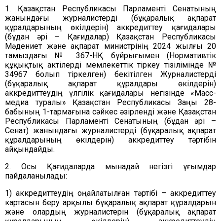
1. Қазақстан Республикасы Парламенті Сенатының
жанындағы журналистерді (бұқаралық ақпарат
құралдарының өкілдерін) аккредиттеу қағидалары
(бұдан әрі – Қағидалар) Қазақстан Республикасы
Мәдениет және ақпарат министрінің 2024 жылғы 20
тамыздағы № 367-НҚ бұйрығымен (Нормативтік
құқықтық актілерді мемлекеттік тіркеу тізілімінде №
34967 болып тіркелген) бекітілген Журналистерді
(бұқаралық ақпарат құралдары өкілдерін)
аккредиттеудің үлгілік қағидалары негізінде «Масс-
медиа туралы» Қазақстан Республикасы Заңы 28-
бабының 1-тармағына сәйкес әзірленді және Қазақстан
Республикасы Парламенті Сенатының (бұдан әрі –
Сенат) жанындағы журналистерді (бұқаралық ақпарат
құралдарының өкілдерін) аккредиттеу тәртібін
айқындайды.
2. Осы Қағидаларда мынадай негізгі ұғымдар
пайдаланылады:
1) аккредиттеудің оңайлатылған тәртібі – аккредиттеу
картасын беру арқылы бұқаралық ақпарат құралдарын
және олардың журналистерін (бұқаралық ақпарат