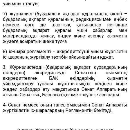
ұйымның тануы;
7) журналист (бұқаралық ақпарат құралының өкілі) –
бұқаралық ақпарат құралының редакциясымен еңбек
немесе өзге де шарттық қатынастар негізінде
бұқаралық ақпарат құралы үшін хабарлар мен
материалдарды жинау, өңдеу және әзірлеу қызметін
жүзеге асыратын жеке тұлға;
8) іс-шара регламенті – аккредиттеуші ұйым жүргізетін
іс-шараның жүргізілу тәртібін айқындайтын құжат.
3. Журналистерді (бұқаралық ақпарат құралдарының
өкілдерін) аккредиттеуді Сенаттың қызметін,
аккредиттелген БАҚ өкілдерінің қызметін
ұйымдастыру туралы жұртшылықты кеңінен және
жедел хабардар ету мақсатында Сенат Аппаратының
атынан Сенаттың Баспасөз қызметі жүзеге асырады.
4. Сенат немесе оның тапсырмасымен Сенат Аппараты
жүргізілетін іс-шаралардың Регламентін бекітеді.