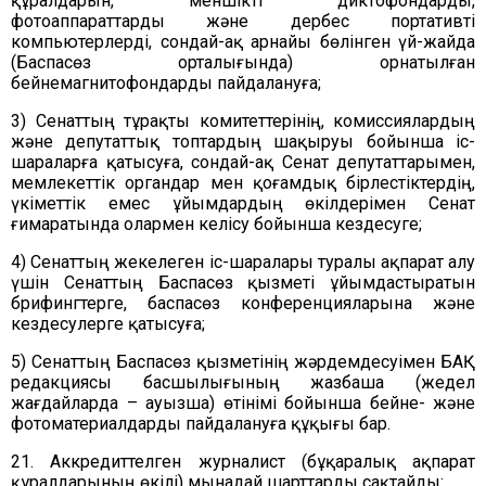
құралдарын, меншікті диктофондарды,
фотоаппараттарды және дербес портативті
компьютерлерді, сондай-ақ арнайы бөлінген үй-жайда
(Баспасөз орталығында) орнатылған
бейнемагнитофондарды пайдалануға;
3) Сенаттың тұрақты комитеттерінің, комиссиялардың
және депутаттық топтардың шақыруы бойынша іс-
шараларға қатысуға, сондай-ақ Сенат депутаттарымен,
мемлекеттік органдар мен қоғамдық бірлестіктердің,
үкіметтік емес ұйымдардың өкілдерімен Сенат
ғимаратында олармен келісу бойынша кездесуге;
4) Сенаттың жекелеген іс-шаралары туралы ақпарат алу
үшін Сенаттың Баспасөз қызметі ұйымдастыратын
брифингтерге, баспасөз конференцияларына және
кездесулерге қатысуға;
5) Сенаттың Баспасөз қызметінің жәрдемдесуімен БАҚ
редакциясы басшылығының жазбаша (жедел
жағдайларда – ауызша) өтінімі бойынша бейне- және
фотоматериалдарды пайдалануға құқығы бар.
21.
Аккредиттелген журналист (бұқаралық ақпарат
құралдарының өкілі) мынадай шарттарды сақтайды: