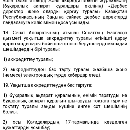
үшін талап етіледі) және аккредиттелетін журналистің
(бұқаралық ақпарат құралдары өкілінің) «Дербес
деректер және оларды қорғау туралы» Қазақстан
Республикасының Заңына сәйкес дербес деректерді
пайдалануға келісімімен қоса ұсынады.
18.
Сенат Аппаратының атынан Сенаттың Баспасөз
қызметі
уақытша аккредиттеу туралы өтінішті қарау
қорытындылары бойынша өтініш берушілерді мынадай
шешімдердің бірі туралы:
1) аккредиттеу туралы;
2) аккредиттеуден бас тарту туралы жазбаша және
(немесе) электрондық түрде хабардар етеді.
19. Уақытша аккредиттеуден бас тартуға:
1) бұқаралық ақпарат құралының өнімін таратуды не
бұқаралық ақпарат құралын шығаруды тоқтата тұру не
тоқтату туралы заңды күшіне енген сот шешімінің
болуы;
2) осы Қағидалардың 17-тармағында көзделген
құжаттарды ұсынбау;