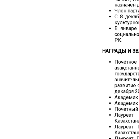
назначен 
Член парт
С 8 декаб
культурно
В январе
социальн
РК.
НАГРАДЫ И З
Почётное
Қазақста
государ
значитель
развитие 
декабря 20
Академик 
Академик 
Почетный 
Лауреат
Казахстана
Лауреат 
Казахстана
Лауреат 