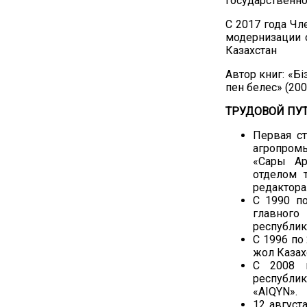
государственно
С 2017 года Ч
модернизации 
Казахстан
Автор книг: «Бі
пен белес» (20
ТРУДОВОЙ ПУ
Первая ст
агропром
«Сары Ар
отделом 
редактора
С 1990 п
главног
республик
С 1996 по
жол Казах
С 2008 
республик
«AIQYN».
12 август