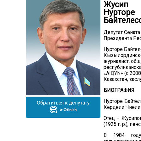
Жусип
Нурторе
Байтелес
Депутат Сената
Президента Рес
Нурторе Байтел
Кызылординской
журналист, общ
республиканска
«AIQYN» (с 200
Казахстан, зас
БИОГРАФИЯ
Нурторе Байтел
Обратиться к депутату
Кердели Чиелий
Отец - Жусипов
(1925 г. р.), пе
В 1984 году