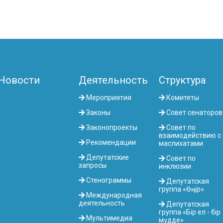
Новости
Деятельность
Структура
Мероприятия
Комитеты
Законы
Совет сенаторов
Законопроекты
Совет по
взаимодействию с
Рекомендации
маслихатами
Депутатские
Совет по
запросы
инклюзии
Стенограммы
Депутатская
группа «Өңір»
Международная
деятельность
Депутатская
группа «Бір ел - бір
Мультимедиа
мүдде»