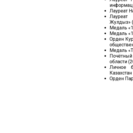
информац
Лауреат Н
Лауреат
Жулдыз» (
Медаль «1
Медаль «1
Орден Кур
обществен
Медаль «Т
Почётный
области (2
Личное б
Казахстан
Орден Пара