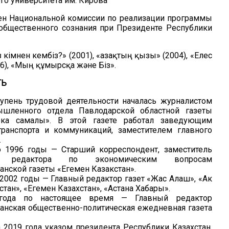
го университета им. Кирова
лен Национальной комиссии по реализации программы
общественного сознания при Президенте Республики
з кімнен кембіз?» (2001), «Қазақтың қызы» (2004), «Елес
06), «Мың құмырсқа және Біз».
ТЬ
упень трудовой деятельности началась журналистом
ышленного отдела Павлодарской областной газеты
ка самалы». В этой газете работал заведующим
транспорта и коммуникаций, заместителем главного
.
о 1996 годы — Старший корреспондент, заместитель
о редактора по экономическим вопросам
анской газеты «Егемен Казакстан».
 2002 годы — Главный редактор газет «Жас Алаш», «Ак
стан», «Егемен Казахстан», «Астана Хабары».
года по настоящее время — Главный редактор
анская общественно-политическая ежедневная газета
а 2019 года указом президента Республики Казахстан,