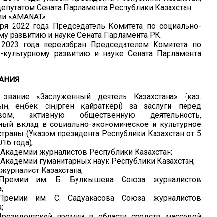
депутатом Сената Парламента Республики Казахстан
ии «AMANAT».
ря 2022 года Председатель Комитета по социально-
му развитию и науке Сената Парламента РК.
 2023 года переизбран
Председателем Комитета по
о-культурному развитию и науке Сената Парламента
ВАНИЯ
 звание «Заслуженный деятель Казахстана» (каз.
нның еңбек сіңірген қайраткері) за заслуги перед
ством, активную общественную деятельность,
ный вклад в социально-экономическое и культурное
страны (Указом президента Республики Казахстан от 5
16 года);
Академии журналистов Республики Казахстан;
Академии гуманитарных наук Республики Казахстан;
журналист Казахстана;
 Премии им. Б. Булкышева Союза журналистов
;
Премии им. С. Садуакасова Союза журналистов
;
Президентской премии в области средств массовой