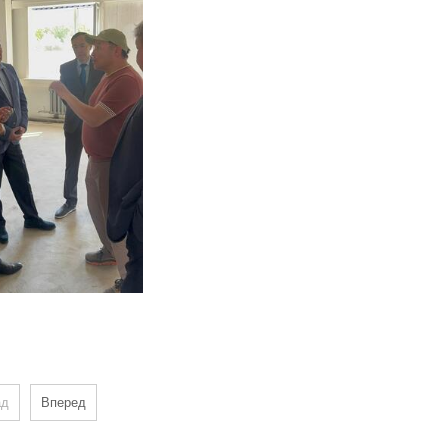
ад
Вперед