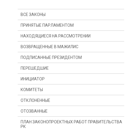
ВСЕ ЗАКОНЫ
ПРИНЯТЫЕ ПАРЛАМЕНТОМ
НАХОДЯЩИЕСЯ НА РАССМОТРЕНИИ
ВОЗВРАЩЕННЫЕ В МАЖИЛИС
ПОДПИСАННЫЕ ПРЕЗИДЕНТОМ
ПЕРЕШЕДШИЕ
ИНИЦИАТОР
С ПРОШЛОГО ГОДА
КОМИТЕТЫ
С ПРОШЛОЙ СЕССИИ
ПРЕЗИДЕНТ
ОТКЛОНЕННЫЕ
ДЕПУТАТ(Ы)
КОМИТЕТ ПО КОНСТИТУЦИОННОМУ
ЗАКОНОДАТЕЛЬСТВУ, СУДЕБНОЙ СИСТЕМЕ И
ПРАВООХРАНИТЕЛЬНЫМ ОРГАНАМ
ОТОЗВАННЫЕ
ПРАВИТЕЛЬСТВО
КОМИТЕТ ПО ФИНАНСАМ И БЮДЖЕТУ
ПЛАН ЗАКОНОПРОЕКТНЫХ РАБОТ ПРАВИТЕЛЬСТВА
РК