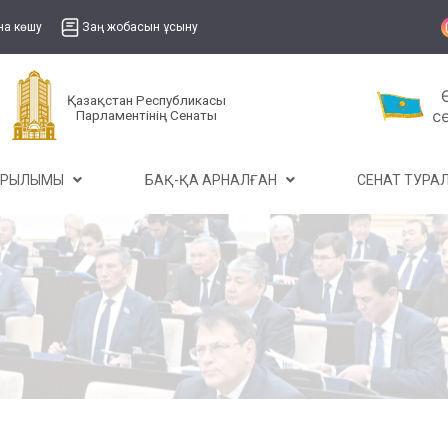
на көшу
Заң жобасын ұсыну
Қазақстан Республикасы
Парламентінің Сенаты
ҰРЫЛЫМЫ
БАҚ-ҚА АРНАЛҒАН
СЕНАТ ТУР