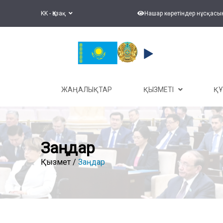
KK - Қазақ
Нашар көретіндер нұсқасы
ЖАҢАЛЫҚТАР
ҚЫЗМЕТІ
Қ
Заңдар
Қызмет /
Заңдар