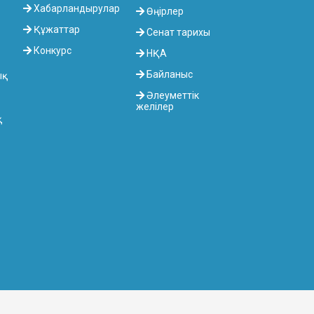
Хабарландырулар
Өңірлер
Құжаттар
Сенат тарихы
Конкурс
НҚА
Байланыс
ық
Әлеуметтік
желілер
қ