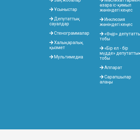
Заң жобалар
Мәслихаттармен
өзара іс-қимыл
Ұсыныстар
жөніндегі кеңес
Депутаттық
Инклюзия
сауалдар
жөніндегі кеңес
Стенограммалар
«Өңір» депутатт
тобы
Халықаралық
қызмет
«Бір ел - бір
мүдде» депутатты
Мультимедиа
тобы
Аппарат
Сарапшылар
алаңы