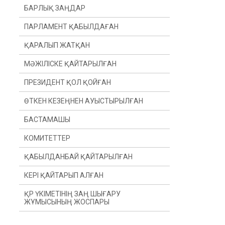
БАРЛЫҚ ЗАҢДАР
ПАРЛАМЕНТ ҚАБЫЛДАҒАН
ҚАРАЛЫП ЖАТҚАН
МӘЖІЛІСКЕ ҚАЙТАРЫЛҒАН
ПРЕЗИДЕНТ ҚОЛ ҚОЙҒАН
ӨТКЕН КЕЗЕҢНЕН АУЫСТЫРЫЛҒАН
БАСТАМАШЫ
ӨТКЕН ЖЫЛДАН
КОМИТЕТТЕР
ӨТКЕН СЕССИЯДАН
ПРЕЗИДЕНТ
ҚАБЫЛДАНБАЙ ҚАЙТАРЫЛҒАН
ДЕПУТАТ(Ы)
КОНСТИТУЦИЯЛЫҚ ЗАҢНАМА, СОТ
ЖҮЙЕСІ ЖӘНЕ ҚҰҚЫҚ ҚОРҒАУ
ОРГАНДАРЫ КОМИТЕТІ
КЕРІ ҚАЙТАРЫП АЛҒАН
ҮКІМЕТ
ҚАРЖЫ ЖӘНЕ БЮДЖЕТ КОМИТЕТІ
ҚР ҮКІМЕТІНІҢ ЗАҢ ШЫҒАРУ
ЖҰМЫСЫНЫҢ ЖОСПАРЫ
ХАЛЫҚАРАЛЫҚ ҚАТЫНАСТАР,
ҚОРҒАНЫС ЖӘНЕ ҚАУІПСІЗДІК