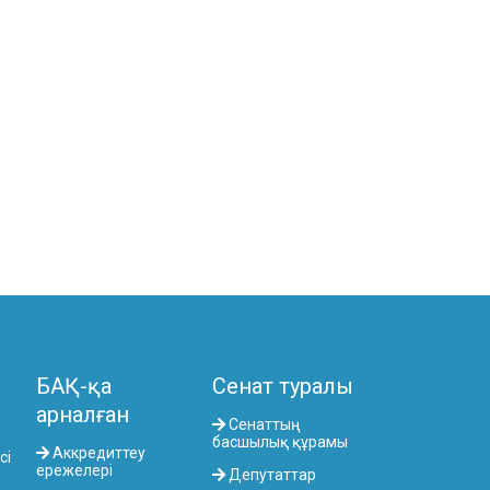
КОМИТЕТІ
АГРАРЛЫҚ МӘСЕЛЕЛЕР, ТАБИҒАТТЫ
ПАЙДАЛАНУ ЖӘНЕ АУЫЛДЫҚ
АУМАҚТАРДЫ ДАМЫТУ КОМИТЕТІ
ӘЛЕУМЕТТІК-МӘДЕНИ ДАМУ ЖӘНЕ
ҒЫЛЫМ КОМИТЕТІ
ЭКОНОМИКАЛЫҚ САЯСАТ,
ИННОВАЦИЯЛЫҚ ДАМУ ЖӘНЕ
КӘСІПКЕРЛІК ТҰРАҚТЫ КОМИТЕТІ
БАҚ-қа
Сенат туралы
арналған
Сенаттың
басшылық құрамы
Аккредиттеу
сі
ережелері
Депутаттар