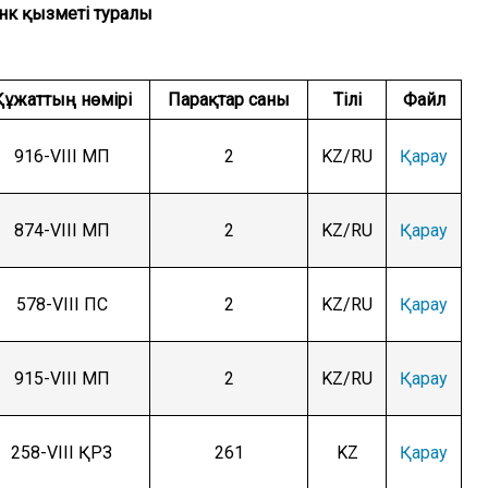
нк қызметі туралы
Құжаттың нөмірі
Парақтар саны
Тілі
Файл
916-VIII МП
2
KZ/RU
Қарау
874-VIII МП
2
KZ/RU
Қарау
578-VIII ПС
2
KZ/RU
Қарау
915-VIII МП
2
KZ/RU
Қарау
258-VIII ҚРЗ
261
KZ
Қарау