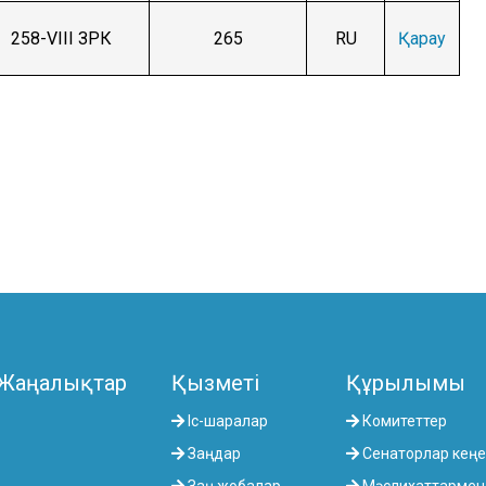
258-VIII ЗРК
265
RU
Қарау
Жаңалықтар
Қызметі
Құрылымы
Іс-шаралар
Комитеттер
Заңдар
Сенаторлар кеңе