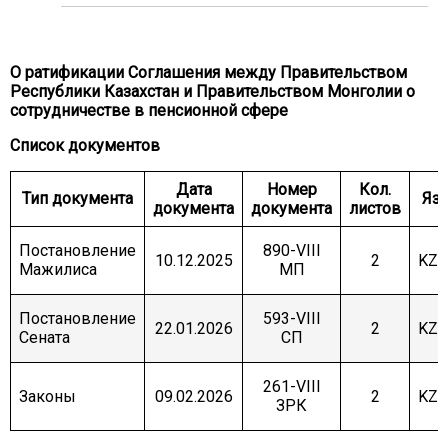
КОМИТЕТ ПО МЕЖДУНАРОДНЫМ
ОТНОШЕНИЯМ, ОБОРОНЕ И БЕЗОПАСНОСТИ
КОМИТЕТ ПО АГРАРНЫМ ВОПРОСАМ,
О ратификации Соглашения между Правительством
ПРИРОДОПОЛЬЗОВАНИЮ И РАЗВИТИЮ
СЕЛЬСКИХ ТЕРРИТОРИЙ
Республики Казахстан и Правительством Монголии о
сотрудничестве в пенсионной сфере
КОМИТЕТ ПО СОЦИАЛЬНО-КУЛЬТУРНОМУ
РАЗВИТИЮ И НАУКЕ
Список документов
КОМИТЕТ ПО ЭКОНОМИЧЕСКОЙ ПОЛИТИКЕ,
Дата
Номер
Кол.
ИННОВАЦИОННОМУ РАЗВИТИЮ И
Тип документа
Яз
документа
документа
листов
ПРЕДПРИНИМАТЕЛЬСТВУ
Постановление
890-VIII
10.12.2025
2
KZ/
Мажилиса
МП
Постановление
593-VIII
22.01.2026
2
KZ/
Сената
СП
261-VIII
Законы
09.02.2026
2
KZ/
ЗРК