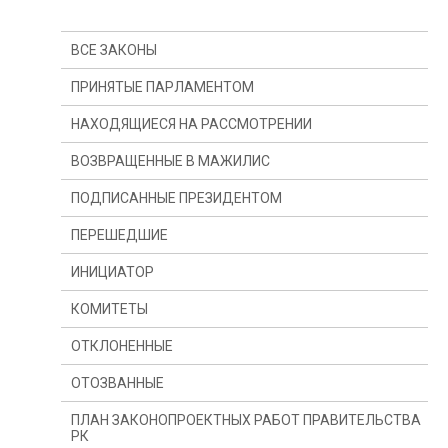
ВСЕ ЗАКОНЫ
ПРИНЯТЫЕ ПАРЛАМЕНТОМ
НАХОДЯЩИЕСЯ НА РАССМОТРЕНИИ
ВОЗВРАЩЕННЫЕ В МАЖИЛИС
ПОДПИСАННЫЕ ПРЕЗИДЕНТОМ
ПЕРЕШЕДШИЕ
ИНИЦИАТОР
С ПРОШЛОГО ГОДА
КОМИТЕТЫ
С ПРОШЛОЙ СЕССИИ
ПРЕЗИДЕНТ
ОТКЛОНЕННЫЕ
ДЕПУТАТ(Ы)
КОМИТЕТ ПО КОНСТИТУЦИОННОМУ
ЗАКОНОДАТЕЛЬСТВУ, СУДЕБНОЙ СИСТЕМЕ И
ПРАВООХРАНИТЕЛЬНЫМ ОРГАНАМ
ОТОЗВАННЫЕ
ПРАВИТЕЛЬСТВО
КОМИТЕТ ПО ФИНАНСАМ И БЮДЖЕТУ
ПЛАН ЗАКОНОПРОЕКТНЫХ РАБОТ ПРАВИТЕЛЬСТВА
РК