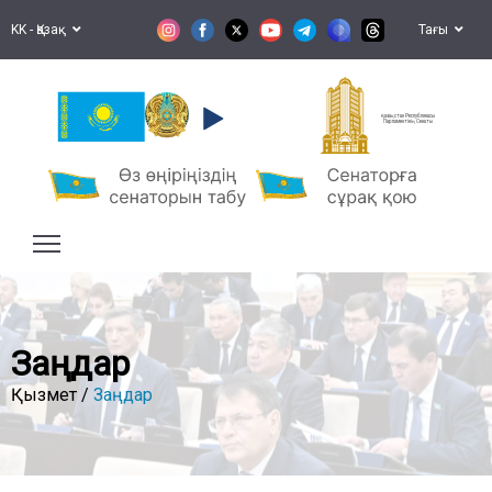
KK - Қазақ
Тағы
Қазақстан Республикасы
Парламентінің Сенаты
Заңдар
Қызмет /
Заңдар