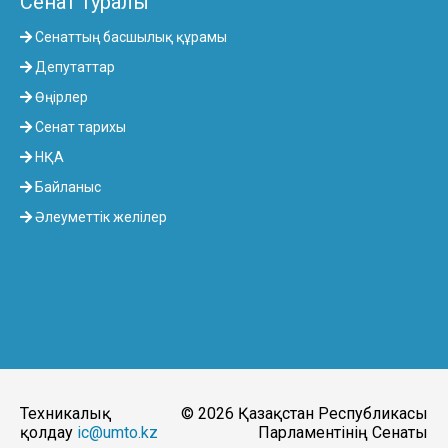
Сенат туралы
Сенаттың басшылық құрамы
Депутаттар
Өңірлер
Сенат тарихы
НҚА
Байланыс
Әлеуметтік желілер
Техникалық
© 2026 Қазақстан Республикасы
қолдау
ic@umto.kz
Парламентінің Сенаты