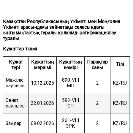
ЖӘНЕ ҚАУІПСІЗДІК КОМИТЕТІ
АГРАРЛЫҚ МӘСЕЛЕЛЕР, ТАБИҒАТТЫ
ПАЙДАЛАНУ ЖӘНЕ АУЫЛДЫҚ АУМАҚТАРДЫ
Қазақстан Республикасының Үкіметі мен Моңғолия
ДАМЫТУ КОМИТЕТІ
Үкіметі арасындағы зейнетақы саласындағы
ынтымақтастық туралы келісімді ратификациялау
ӘЛЕУМЕТТІК-МӘДЕНИ ДАМУ ЖӘНЕ ҒЫЛЫМ
КОМИТЕТІ
туралы
Құжаттар тізімі
ЭКОНОМИКАЛЫҚ САЯСАТ, ИННОВАЦИЯЛЫҚ
ДАМУ ЖӘНЕ КӘСІПКЕРЛІК ТҰРАҚТЫ КОМИТЕТІ
Құжат
Құжаттың
Құжаттың
Парақтар
Тілі
түрі
мерзімі
нөмірі
саны
Мәжіліс
890-VIII
10.12.2025
2
KZ/RU
қаулысы
МП
Сенат
593-VIII
22.01.2026
2
KZ/RU
қаулысы
СП
261-VIII
Заңдар
09.02.2026
2
KZ/RU
ЗРК