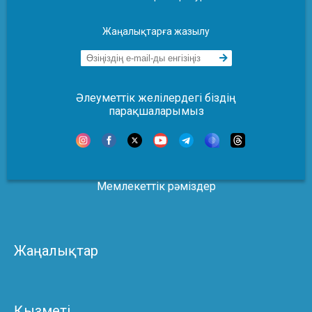
Жаңалықтарға жазылу
Әлеуметтік желілердегі біздің
парақшаларымыз
Мемлекеттік рәміздер
Жаңалықтар
Қызметі