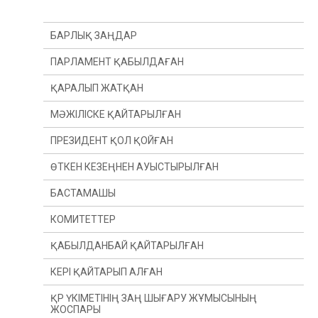
БАРЛЫҚ ЗАҢДАР
ПАРЛАМЕНТ ҚАБЫЛДАҒАН
ҚАРАЛЫП ЖАТҚАН
МӘЖІЛІСКЕ ҚАЙТАРЫЛҒАН
ПРЕЗИДЕНТ ҚОЛ ҚОЙҒАН
ӨТКЕН КЕЗЕҢНЕН АУЫСТЫРЫЛҒАН
БАСТАМАШЫ
ӨТКЕН ЖЫЛДАН
КОМИТЕТТЕР
ӨТКЕН СЕССИЯДАН
ПРЕЗИДЕНТ
ҚАБЫЛДАНБАЙ ҚАЙТАРЫЛҒАН
ДЕПУТАТ(Ы)
КОНСТИТУЦИЯЛЫҚ ЗАҢНАМА, СОТ ЖҮЙЕСІ
ЖӘНЕ ҚҰҚЫҚ ҚОРҒАУ ОРГАНДАРЫ КОМИТЕТІ
КЕРІ ҚАЙТАРЫП АЛҒАН
ҮКІМЕТ
ҚАРЖЫ ЖӘНЕ БЮДЖЕТ КОМИТЕТІ
ҚР ҮКІМЕТІНІҢ ЗАҢ ШЫҒАРУ ЖҰМЫСЫНЫҢ
ЖОСПАРЫ
ХАЛЫҚАРАЛЫҚ ҚАТЫНАСТАР, ҚОРҒАНЫС