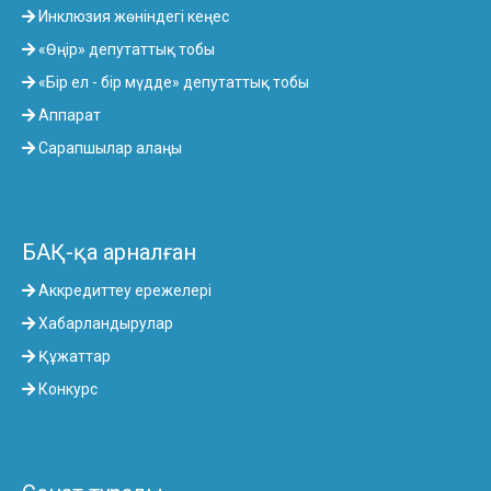
Инклюзия жөніндегі кеңес
«Өңір» депутаттық тобы
«Бір ел - бір мүдде» депутаттық тобы
Аппарат
Сарапшылар алаңы
БАҚ-қа арналған
Аккредиттеу ережелері
Хабарландырулар
Құжаттар
Конкурс