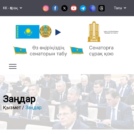
KK - Қазақ
Тағы
Қазақстан Республикасы
Парламентінің Сенаты
Заңдар
Қызмет /
Заңдар