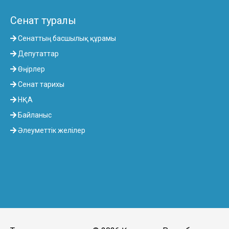
Сенат туралы
Сенаттың басшылық құрамы
Депутаттар
Өңірлер
Сенат тарихы
НҚА
Байланыс
Әлеуметтік желілер