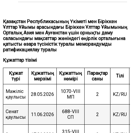
ЖӘНЕ ҚАУІПСІЗДІК КОМИТЕТІ
АГРАРЛЫҚ МӘСЕЛЕЛЕР, ТАБИҒАТТЫ
ПАЙДАЛАНУ ЖӘНЕ АУЫЛДЫҚ АУМАҚТАРДЫ
Қазақстан Республикасының Үкіметі мен Біріккен
ДАМЫТУ КОМИТЕТІ
Ұлттар Ұйымы арасындағы Біріккен Ұлттар Ұйымының
Орталық Азия мен Ауғанстан үшін орнықты даму
ӘЛЕУМЕТТІК-МӘДЕНИ ДАМУ ЖӘНЕ ҒЫЛЫМ
КОМИТЕТІ
саласындағы мақсаттар жөніндегі өңірлік орталығына
қатысты өзара түсіністік туралы меморандумды
ЭКОНОМИКАЛЫҚ САЯСАТ, ИННОВАЦИЯЛЫҚ
ратификациялау туралы
ДАМУ ЖӘНЕ КӘСІПКЕРЛІК ТҰРАҚТЫ КОМИТЕТІ
Құжаттар тізімі
Құжат
Құжаттың
Құжаттың
Парақтар
Тілі
түрі
мерзімі
нөмірі
саны
Мәжіліс
1070-VIII
28.05.2026
2
KZ/RU
қаулысы
МП
Сенат
688-VIII
11.06.2026
2
KZ/RU
қаулысы
СП
315-VIII