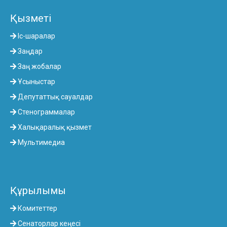
Қызметі
Іс-шаралар
Заңдар
Заң жобалар
Ұсыныстар
Депутаттық сауалдар
Стенограммалар
Халықаралық қызмет
Мультимедиа
Құрылымы
Комитеттер
Сенаторлар кеңесі