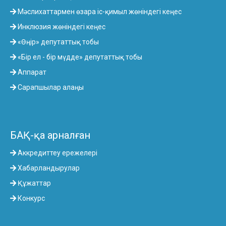
Мәслихаттармен өзара іс-қимыл жөніндегі кеңес
Инклюзия жөніндегі кеңес
«Өңір» депутаттық тобы
«Бір ел - бір мүдде» депутаттық тобы
Аппарат
Сарапшылар алаңы
БАҚ-қа арналған
Аккредиттеу ережелері
Хабарландырулар
Құжаттар
Конкурс