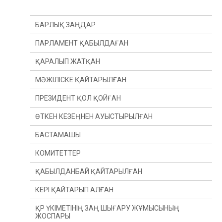
БАРЛЫҚ ЗАҢДАР
ПАРЛАМЕНТ ҚАБЫЛДАҒАН
ҚАРАЛЫП ЖАТҚАН
МӘЖІЛІСКЕ ҚАЙТАРЫЛҒАН
ПРЕЗИДЕНТ ҚОЛ ҚОЙҒАН
ӨТКЕН КЕЗЕҢНЕН АУЫСТЫРЫЛҒАН
БАСТАМАШЫ
ӨТКЕН ЖЫЛДАН
КОМИТЕТТЕР
ӨТКЕН СЕССИЯДАН
ПРЕЗИДЕНТ
ҚАБЫЛДАНБАЙ ҚАЙТАРЫЛҒАН
ДЕПУТАТ(Ы)
КОНСТИТУЦИЯЛЫҚ ЗАҢНАМА, СОТ ЖҮЙЕСІ
ЖӘНЕ ҚҰҚЫҚ ҚОРҒАУ ОРГАНДАРЫ КОМИТЕТІ
КЕРІ ҚАЙТАРЫП АЛҒАН
ҮКІМЕТ
ҚАРЖЫ ЖӘНЕ БЮДЖЕТ КОМИТЕТІ
ҚР ҮКІМЕТІНІҢ ЗАҢ ШЫҒАРУ ЖҰМЫСЫНЫҢ
ЖОСПАРЫ
ХАЛЫҚАРАЛЫҚ ҚАТЫНАСТАР, ҚОРҒАНЫС