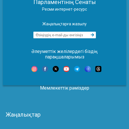
Парламентінің Сенаты
Ресми интернет-ресурс
Жаңалықтарға жазылу
Әлеуметтік желілердегі біздің
парақшаларымыз
Мемлекеттік рәміздер
Жаңалықтар