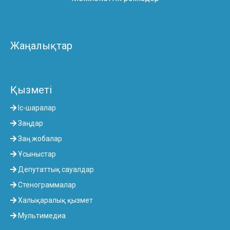
Жаңалықтар
Қызметі
Іс-шаралар
Заңдар
Заң жобалар
Ұсыныстар
Депутаттық сауалдар
Стенограммалар
Халықаралық қызмет
Мультимедиа