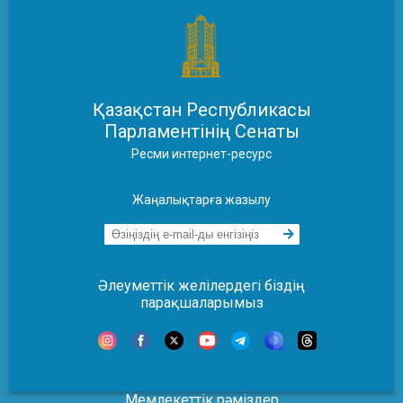
Қазақстан Республикасы
Парламентінің Сенаты
Ресми интернет-ресурс
Жаңалықтарға жазылу
Әлеуметтік желілердегі біздің
парақшаларымыз
Мемлекеттік рәміздер