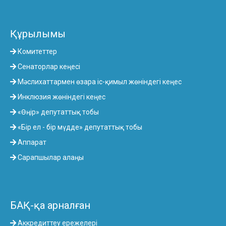
Құрылымы
Комитеттер
Сенаторлар кеңесі
Мәслихаттармен өзара іс-қимыл жөніндегі кеңес
Инклюзия жөніндегі кеңес
«Өңір» депутаттық тобы
«Бір ел - бір мүдде» депутаттық тобы
Аппарат
Сарапшылар алаңы
БАҚ-қа арналған
Аккредиттеу ережелері