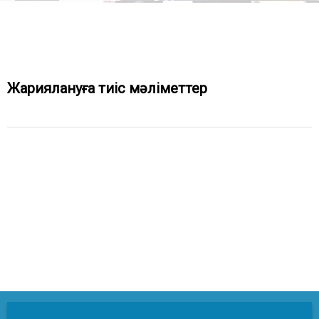
Жариялануға тиіс мәліметтер