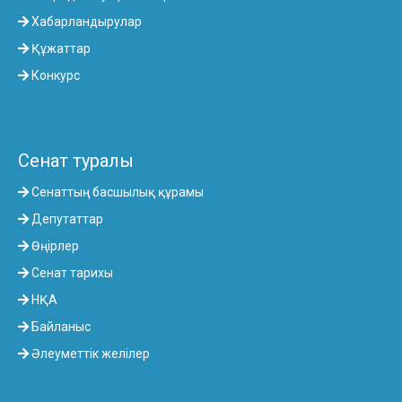
Хабарландырулар
Құжаттар
Конкурс
Сенат туралы
Сенаттың басшылық құрамы
Депутаттар
Өңірлер
Сенат тарихы
НҚА
Байланыс
Әлеуметтік желілер