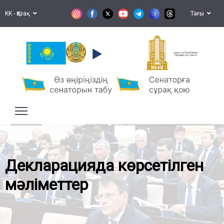
KK - Қазақ
Тағы
Қазақстан Республикасы
Парламентінің Сенаты
Декларацияда көрсетілген
мәліметтер