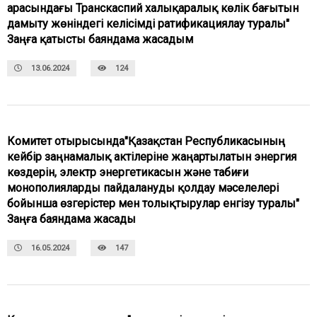
арасындағы Транскаспий халықаралық көлік бағытын
дамыту жөніндегі келісімді ратификациялау туралы"
Заңға қатысты баяндама жасадым
13.06.2024
124
Комитет отырысында"Қазақстан Республикасының
кейбір заңнамалық актілеріне жаңартылатын энергия
көздерін, электр энергетикасын және табиғи
монополияларды пайдалануды қолдау мәселелері
бойынша өзгерістер мен толықтырулар енгізу туралы"
Заңға баяндама жасады
16.05.2024
147