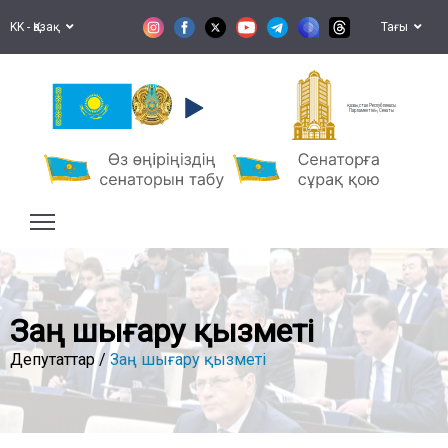
KK - Қазақ
Тағы
Қазақстан Республикасы
Парламентінің Сенаты
Заң шығару қызметі
Депутаттар /
Заң шығару қызметі