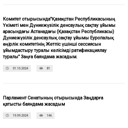
Комитет отырысында"Қазақстан Республикасының
Үкіметі мен Дүниежүзілік денсаулық сақтау ұйымы
арасындағы Астанадағы (Қазақстан Республикасы)
Дүниежүзілік денсаулық сақтау ұйымы Еуропалық
өңірлік комитетінің Жетпіс үшінші сессиясын
ұйымдастыру туралы келісімді ратификациялау
туралы" Заңға баяндама жасадым.
31.10.2024
81
Парламент Сенатының отырысында Заңдарға
қатысты баяндама жасадым
19.09.2024
146