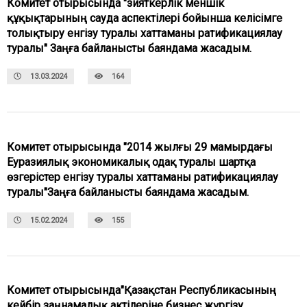
Комитет отырысында "зияткерлік меншік
құқықтарының сауда аспектілері бойынша келісімге
толықтыру енгізу туралы хаттаманы ратификациялау
туралы" Заңға байланысты баяндама жасадым.
13.03.2024
164
Комитет отырысында "2014 жылғы 29 мамырдағы
Еуразиялық экономикалық одақ туралы шартқа
өзгерістер енгізу туралы хаттаманы ратификациялау
туралы"Заңға байланысты баяндама жасадым.
15.02.2024
155
Комитет отырысында"Қазақстан Республикасының
кейбір заңнамалық актілеріне бизнес жүргізу