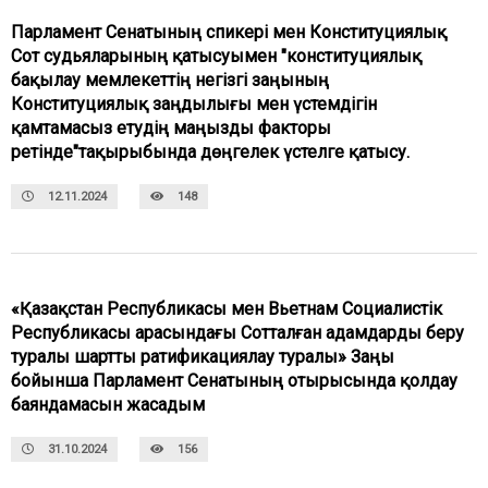
Парламент Сенатының спикері мен Конституциялық
Сот судьяларының қатысуымен "конституциялық
бақылау мемлекеттің негізгі заңының
Конституциялық заңдылығы мен үстемдігін
қамтамасыз етудің маңызды факторы
ретінде"тақырыбында дөңгелек үстелге қатысу.
12.11.2024
148
«Қазақстан Республикасы мен Вьетнам Социалистік
Республикасы арасындағы Сотталған адамдарды беру
туралы шартты ратификациялау туралы» Заңы
бойынша Парламент Сенатының отырысында қолдау
баяндамасын жасадым
31.10.2024
156