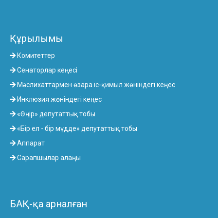
Құрылымы
Комитеттер
Сенаторлар кеңесі
Мәслихаттармен өзара іс-қимыл жөніндегі кеңес
Инклюзия жөніндегі кеңес
«Өңір» депутаттық тобы
«Бір ел - бір мүдде» депутаттық тобы
Аппарат
Сарапшылар алаңы
БАҚ-қа арналған