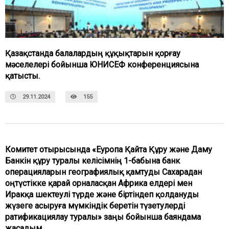
Қазақстанда балалардың құқықтарын қорғау
мәселелері бойынша ЮНИСЕФ конференциясына
қатысты.
29.11.2024
155
Комитет отырысында «Еуропа Қайта Құру және Даму
Банкін құру туралы келісімнің 1-бабына банк
операцияларын географиялық қамтуды Сахарадан
оңтүстікке қарай орналасқан Африка елдері мен
Иракқа шектеулі түрде және біртіндеп қолдануды
жүзеге асыруға мүмкіндік беретін түзетулерді
ратификациялау туралы» заңы бойынша баяндама
жасадым