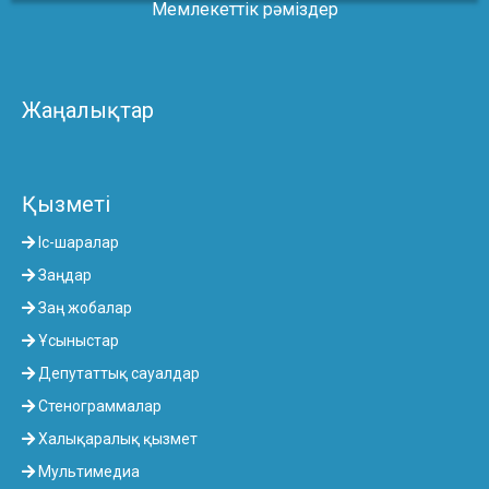
Мемлекеттік рәміздер
Жаңалықтар
Қызметі
Іс-шаралар
Заңдар
Заң жобалар
Ұсыныстар
Депутаттық сауалдар
Стенограммалар
Халықаралық қызмет
Мультимедиа