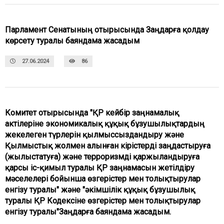
Парламент Сенатының отырысында Заңдарға қолдау
көрсету туралы баяндама жасадым
27.06.2024
86
Комитет отырысында "ҚР кейбір заңнамалық
актілеріне экономикалық құқық бұзушылықтардың
жекелеген түрлерін қылмыссыздандыру және
Қылмыстық жолмен алынған кірістерді заңдастыруға
(жылыстатуға) және терроризмді қаржыландыруға
қарсы іс-қимыл туралы ҚР заңнамасын жетілдіру
мәселелері бойынша өзгерістер мен толықтырулар
енгізу туралы" және "әкімшілік құқық бұзушылық
туралы ҚР Кодексіне өзгерістер мен толықтырулар
енгізу туралы"Заңдарға баяндама жасадым.