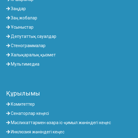
Заңдар
Заң жобалар
Ұсыныстар
Депутаттық сауалдар
Стенограммалар
Халықаралық қызмет
Мультимедиа
Құрылымы
Комитеттер
Сенаторлар кеңесі
Мәслихаттармен өзара іс-қимыл жөніндегі кеңес
Инклюзия жөніндегі кеңес