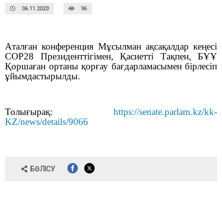
06.11.2023
96
А
талған конференция Мұсылман ақсақалдар кеңесі
СОР28 Президенттігімен, Қасиетті Тақпен, БҰҰ
Қоршаған ортаны қорғау бағдарламасымен бірлесіп
ұйымдастырылды.
Толығырақ:
https://senate.parlam.kz/kk-
KZ/news/details/9066
БӨЛІСУ