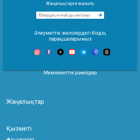
Жаңалықтарға жазылу
Әлеуметтік желілердегі біздің
парақшаларымыз
Мемлекеттік рәміздер
Жаңалықтар
Қызметі
Іс-шаралар