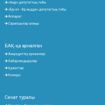
«Өңір» депутаттық тобы
«Бір ел - бір мүдде» депутаттық тобы
Аппарат
Сарапшылар алаңы
БАҚ-қа арналған
Аккредиттеу ережелері
Хабарландырулар
Құжаттар
Конкурс
Сенат туралы