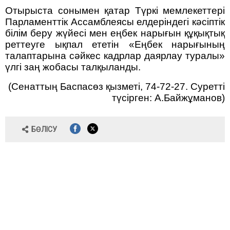
Отырыста сонымен қатар Түркі мемлекеттері
Парламенттік Ассамблеясы елдеріндегі кәсіптік
білім беру жүйесі мен еңбек нарығын құқықтық
реттеуге ықпал ететін «Еңбек нарығының
талаптарына сәйкес кадрлар даярлау туралы»
үлгі заң жобасы талқыланды.
(Сенаттың Баспасөз қызметі, 74-72-27. Суретті
түсірген: А.Байжұманов)
БӨЛІСУ