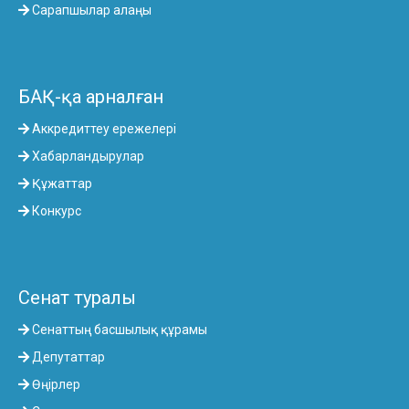
Сарапшылар алаңы
БАҚ-қа арналған
Аккредиттеу ережелері
Хабарландырулар
Құжаттар
Конкурс
Сенат туралы
Сенаттың басшылық құрамы
Депутаттар
Өңірлер