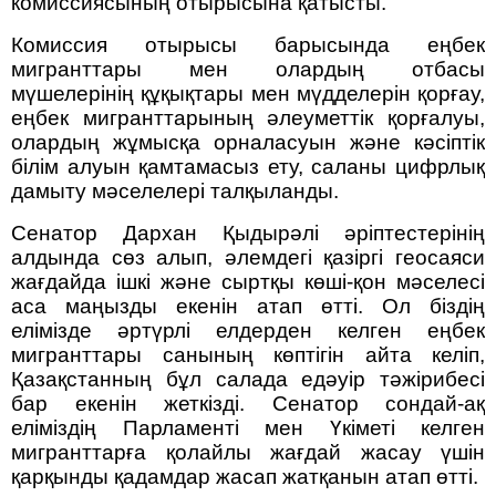
комиссиясының отырысына қатысты.
Комиссия отырысы барысында еңбек
мигранттары мен олардың отбасы
мүшелерінің құқықтары мен мүдделерін қорғау,
еңбек мигранттарының әлеуметтік қорғалуы,
олардың жұмысқа орналасуын және кәсіптік
білім алуын қамтамасыз ету, саланы цифрлық
дамыту мәселелері талқыланды.
Сенатор Дархан Қыдырәлі әріптестерінің
алдында сөз алып, әлемдегі қазіргі геосаяси
жағдайда ішкі және сыртқы көші-қон мәселесі
аса маңызды екенін атап өтті. Ол біздің
елімізде әртүрлі елдерден келген еңбек
мигранттары санының көптігін айта келіп,
Қазақстанның бұл салада едәуір тәжірибесі
бар екенін жеткізді. Сенатор сондай-ақ
еліміздің Парламенті мен Үкіметі келген
мигранттарға қолайлы жағдай жасау үшін
қарқынды қадамдар жасап жатқанын атап өтті.