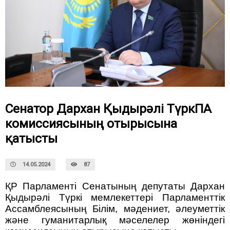
Сенатор Дархан Қыдырәлі ТүркПА
комиссиясының отырысына
қатысты
14.05.2024
87
ҚР Парламенті Сенатының депутаты Дархан
Қыдырәлі Түркі мемлекеттері Парламенттік
Ассамблеясының Білім, мәдениет, әлеуметтік
және гуманитарлық мәселелер жөніндегі