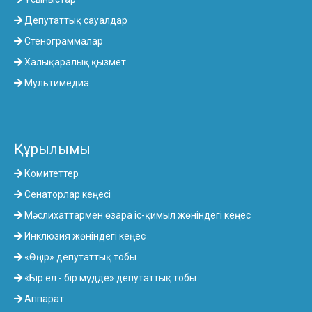
Депутаттық сауалдар
Стенограммалар
Халықаралық қызмет
Мультимедиа
Құрылымы
Комитеттер
Сенаторлар кеңесі
Мәслихаттармен өзара іс-қимыл жөніндегі кеңес
Инклюзия жөніндегі кеңес
«Өңір» депутаттық тобы
«Бір ел - бір мүдде» депутаттық тобы
Аппарат