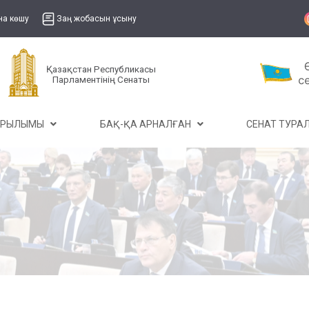
на көшу
Заң жобасын ұсыну
Қазақстан Республикасы
Парламентінің Сенаты
ҰРЫЛЫМЫ
БАҚ-ҚА АРНАЛҒАН
СЕНАТ ТУР