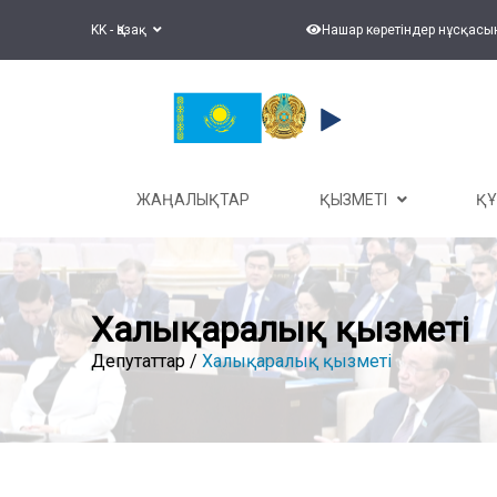
KK - Қазақ
Нашар көретіндер нұсқасы
ЖАҢАЛЫҚТАР
ҚЫЗМЕТІ
Қ
Халықаралық қызметі
Депутаттар /
Халықаралық қызметі