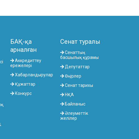
БАҚ-қа
Сенат туралы
арналған
Сенаттың
басшылық құрамы
Аккредиттеу
сі
ережелері
Депутаттар
Хабарландырулар
Өңірлер
Құжаттар
Сенат тарихы
Конкурс
НҚА
Байланыс
ық
Әлеуметтік
желілер
қ