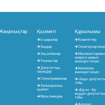
Жаңалықтар
Қызметі
Құрылымы
Іс-шаралар
Комитеттер
Заңдар
Сенаторлар кеңе
Заң жобалар
Мәслихаттармен
өзара іс-қимыл
Ұсыныстар
жөніндегі кеңес
Депутаттық
Инклюзия
сауалдар
жөніндегі кеңес
Стенограммалар
«Өңір» депутатт
тобы
Халықаралық
қызмет
«Бір ел - бір
мүдде» депутатты
Мультимедиа
тобы
Аппарат