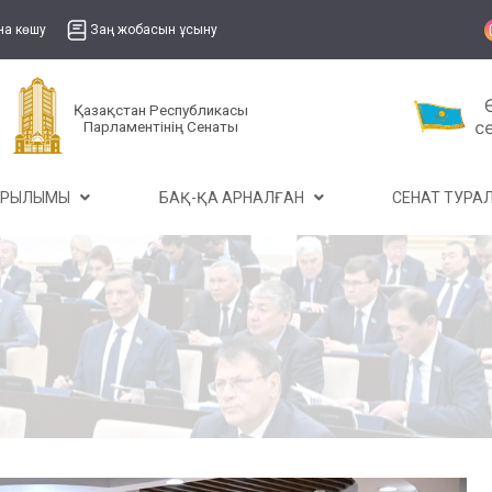
на көшу
Заң жобасын ұсыну
Қазақстан Республикасы
Парламентінің Сенаты
ҰРЫЛЫМЫ
БАҚ-ҚА АРНАЛҒАН
СЕНАТ ТУР