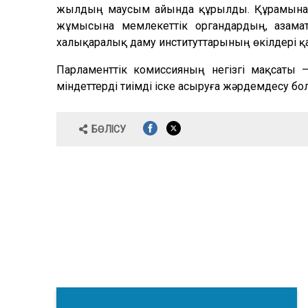
жылдың маусым айында құрылды. Құрамына Се
жұмысына мемлекеттік органдардың, азам
халықаралық даму институттарының өкілдері қ
Парламенттік комиссияның негізгі мақсаты
міндеттерді тиімді іске асыруға жәрдемдесу б
БӨЛІСУ