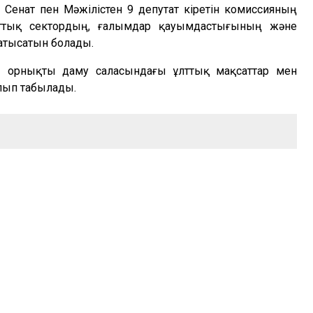
нат пен Мәжілістен 9 депутат кіретін комиссияның
аттық сектордың, ғалымдар қауымдастығының және
атысатын болады.
 – орнықты даму саласындағы ұлттық мақсаттар мен
олып табылады.