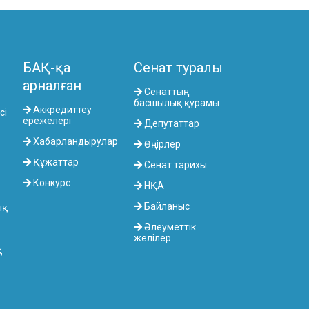
БАҚ-қа
Сенат туралы
арналған
Сенаттың
басшылық құрамы
Аккредиттеу
сі
ережелері
Депутаттар
Хабарландырулар
Өңірлер
Құжаттар
Сенат тарихы
Конкурс
НҚА
Байланыс
ық
Әлеуметтік
желілер
қ