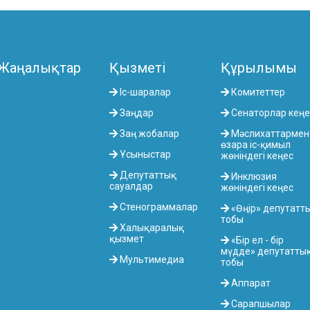
Жаңалықтар
Қызметі
Құрылымы
Іс-шаралар
Комитеттер
Заңдар
Сенаторлар кеңе
Заң жобалар
Мәслихаттармен
өзара іс-қимыл
Ұсыныстар
жөніндегі кеңес
Депутаттық
Инклюзия
сауалдар
жөніндегі кеңес
Стенограммалар
«Өңір» депутатт
тобы
Халықаралық
қызмет
«Бір ел - бір
мүдде» депутатты
Мультимедиа
тобы
Аппарат
Сарапшылар