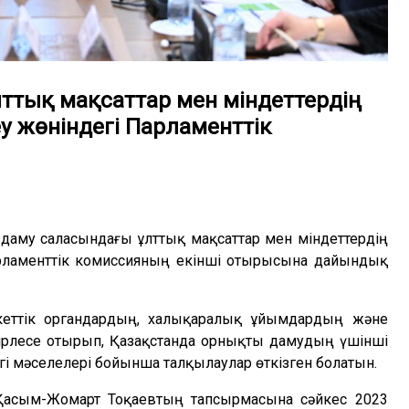
ттық мақсаттар мен міндеттердің
у жөніндегі Парламенттік
даму саласындағы ұлттық мақсаттар мен міндеттердің
рламенттік комиссияның екінші
отырысына дайындық
кеттік органдардың, халықаралық ұйымдардың және
рлесе отырып, Қазақстанда орнықты дамудың үшінші
гі мәселелері бойынша талқылаулар өткізген болатын.
Қасым-Жомарт Тоқаевтың тапсырмасына сәйкес 2023