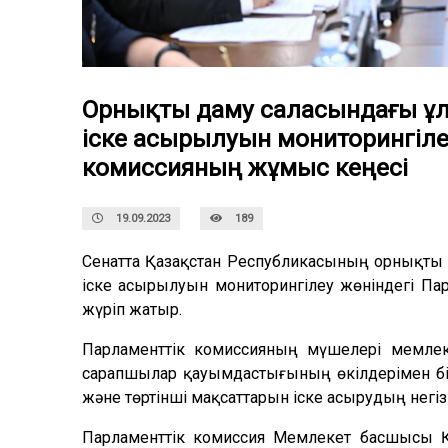
Орнықты даму саласындағы ұл
іске асырылуын мониторингіле
комиссияның жұмыс кеңесі
19.09.2023
189
Сенатта
Қазақстан Республикасының орнықты 
іске асырылуын мониторингілеу жөніндегі Па
жүріп жатыр.
Парламенттік комиссияның мүшелері мемле
сарапшылар қауымдастығының өкілдерімен бі
және төртінші мақсаттарын іске асырудың негіз
Парламенттік комиссия Мемлекет басшысы 