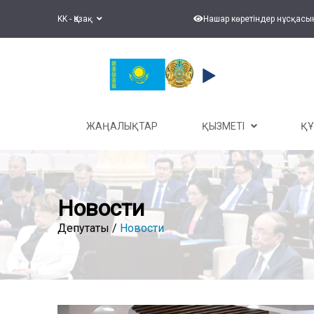
KK - Қазақ
Нашар көретіндер нұсқасы
ЖАҢАЛЫҚТАР
ҚЫЗМЕТІ
Қ
Новости
Депутаты /
Новости