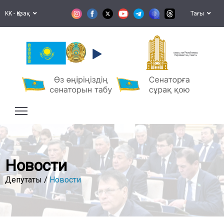
KK - Қазақ
Тағы
Қазақстан Республикасы
Парламентінің Сенаты
Новости
Депутаты /
Новости