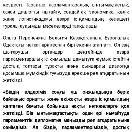
кездесті. Тараптар парламентаралық ынтымақтастық,
саяси диалогты нығайту, сондай-ақ экономика, көлік
және логистикадағы өзара іс-қимылдың келешегі
туралы ауқымды мәселелерді талқылады.
Ольга Перепечина Бельгия Қазақстанның Еуропалық
Одақтағы негізгі әріптесінің бірі екенін атап өтті. Ол заң
шығарушы органдар деңгейінде өзара
парламентаралық іс-қимылды дамытуға жұмыс істейтін
достық топтары тұрақты және сындарлы диалогқа
қосымша мүмкіндік туғызуда ерекше рөл атқаратынын
жеткізді.
«Біздің елдеріміз соңғы үш онжылдықта берік
байланыс орнатты және екіжақты өзара іс-қимылдың
көптеген бағыты бойынша нақты нәтижелерге қол
жеткізді. Біз ынтымақтастықты одан әрі нығайтуда
парламенттік дипломатия маңызды рөл атқаратынына
сенімдіміз. Ал біздің парламенттеріміздің достық