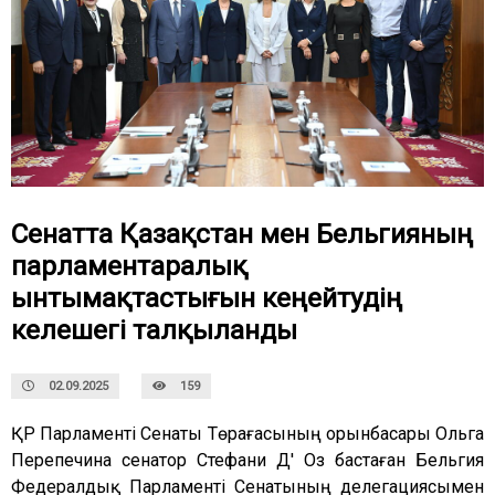
Сенатта Қазақстан мен Бельгияның
парламентаралық
ынтымақтастығын кеңейтудің
келешегі талқыланды
02.09.2025
159
ҚР Парламенті Сенаты Төрағасының орынбасары Ольга
Перепечина сенатор Стефани Д' Оз бастаған Бельгия
Федералдық Парламенті Сенатының делегациясымен