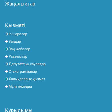
Жаңалықтар
Қызметі
Іс-шаралар
Заңдар
Заң жобалар
Ұсыныстар
Депутаттық сауалдар
Стенограммалар
Халықаралық қызмет
Мультимедиа
Құрылымы