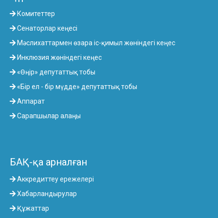
Комитеттер
Сенаторлар кеңесі
Мәслихаттармен өзара іс-қимыл жөніндегі кеңес
Инклюзия жөніндегі кеңес
«Өңір» депутаттық тобы
«Бір ел - бір мүдде» депутаттық тобы
Аппарат
Сарапшылар алаңы
БАҚ-қа арналған
Аккредиттеу ережелері
Хабарландырулар
Құжаттар