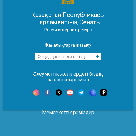
Қазақстан Республикасы
Парламентінің Сенаты
Ресми интернет-ресурс
Жаңалықтарға жазылу
Әлеуметтік желілердегі біздің
парақшаларымыз
Мемлекеттік рәміздер