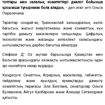
топтары мен салалық комитеттері диалог бойынша
қосымша тұғырнама бола алады»,
- деп атап өтті Ольга
Перепечина.
Тараптар сондай-ақ Транскаспий халықаралық көлік
бағытын, жасыл энергетиканы және климаттық күн
тәртібін дамыту мәселелерін талқылады. Цифрлық
технология және жасанды интеллект саласындағы
ынтымақтастық дербес бағытқа айналуда.
Стефани Д' Оз әңгіме барысында Қазақстан мен
Бельгия арасындағы екіжақты ынтымақтастықты одан
әрі нығайтуға назар аударды.
Кездесуге Сенаттың Аграрлық мәселелер, табиғатты
пайдалану және ауылдық аумақтарды дамыту
комитетінің төрағасы Әли Бектаев, сенаторлар Ольга
Булавкина, Айгүл Қапбарова және Алишер Сатвалдиев
қатысты.