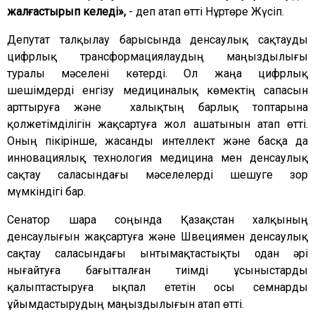
жалғастырып келеді»,
- деп атап өтті Нұртөре Жүсіп.
Депутат талқылау барысында денсаулық сақтауды
цифрлық трансформациялаудың маңыздылығы
туралы мәселені көтерді. Ол жаңа цифрлық
шешімдерді енгізу медициналық көмектің сапасын
арттыруға және
халықтың барлық топтарына
қолжетімділігін жақсартуға жол ашатынын атап өтті.
Оның пікірінше, жасанды интеллект және басқа да
инновациялық технология медицина мен денсаулық
сақтау саласындағы мәселелерді шешуге зор
мүмкіндігі бар.
Сенатор шара соңында Қазақстан халқының
денсаулығын жақсартуға және Швециямен денсаулық
сақтау саласындағы ынтымақтастықты одан әрі
нығайтуға бағытталған тиімді ұсыныстарды
қалыптастыруға ықпал ететін осы семнарды
ұйымдастырудың маңыздылығын атап өтті.