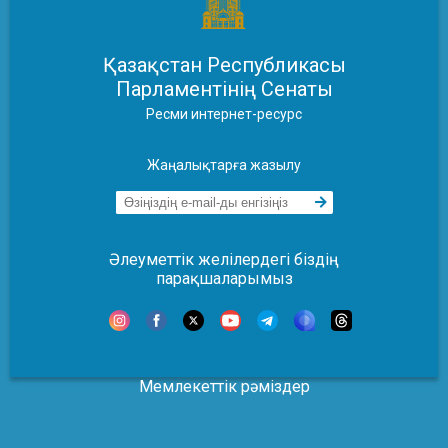
Қазақстан Республикасы
Парламентінің Сенаты
Ресми интернет-ресурс
Жаңалықтарға жазылу
Әлеуметтік желілердегі біздің
парақшаларымыз
Мемлекеттік рәміздер