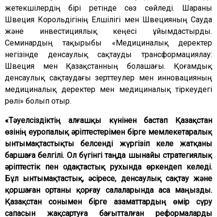
жетекшілердің бірі ретінде сөз сөйледі. Шараны
Швеция Корольдігінің Елшілігі мен Швецияның Сауда
және инвестициялық кеңесі ұйымдастырды.
Семинардың тақырыбы «Медициналық деректер
негізінде денсаулық сақтауды трансформациялау:
Швеция мен Қазақстанның болашағы. Қоғамдық
денсаулық сақтаудағы зерттеулер мен инновацияның
медициналық деректер мен медициналық тіркеудегі
рөлі» болып отыр.
«Тәуелсіздіктің алғашқы күнінен бастап Қазақстан
өзінің еуропалық әріптестерімен бірге мемлекетаралық
ынтымақтастықты белсенді жүргізіп келе жатқаны
баршаға белгілі. Ол бүгінгі таңда шынайы стратегиялық
әріптестік пен одақтастық рухында өркендеп келеді.
Бұл ынтымақтастық, әсіресе, денсаулық сақтау және
қоршаған ортаны қорғау салаларында аса маңызды.
Қазақстан сонымен бірге азаматтардың өмір сүру
сапасын жақсартуға бағытталған реформаларды