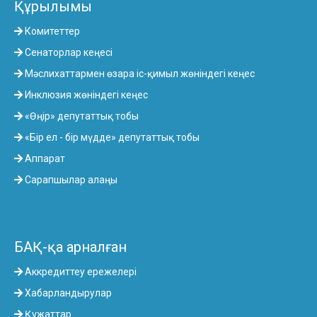
Құрылымы
Комитеттер
Сенаторлар кеңесі
Мәслихаттармен өзара іс-қимыл жөніндегі кеңес
Инклюзия жөніндегі кеңес
«Өңір» депутаттық тобы
«Бір ел - бір мүдде» депутаттық тобы
Аппарат
Сарапшылар алаңы
БАҚ-қа арналған
Аккредиттеу ережелері
Хабарландырулар
Құжаттар