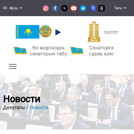
KK - Қазақ
Тағы
Қазақстан Республикасы
Парламентінің Сенаты
Новости
Депутаты /
Новости