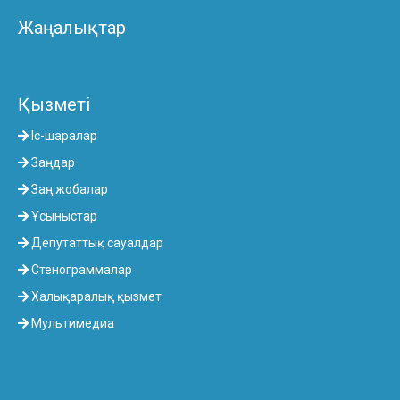
Жаңалықтар
Қызметі
Іс-шаралар
Заңдар
Заң жобалар
Ұсыныстар
Депутаттық сауалдар
Стенограммалар
Халықаралық қызмет
Мультимедиа