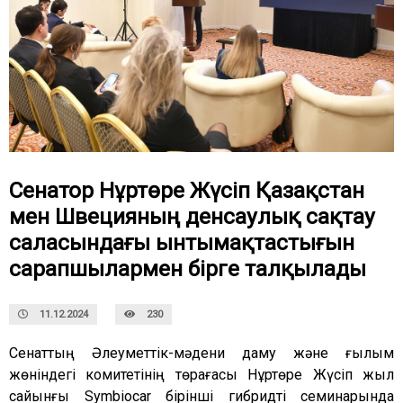
Сенатор Нұртөре Жүсіп Қазақстан
мен Швецияның денсаулық сақтау
саласындағы ынтымақтастығын
сарапшылармен бірге талқылады
11.12.2024
230
Сенаттың Әлеуметтік-мәдени даму және ғылым
жөніндегі комитетінің төрағасы Нұртөре Жүсіп жыл
сайынғы Symbiocar бірінші гибридті семинарында