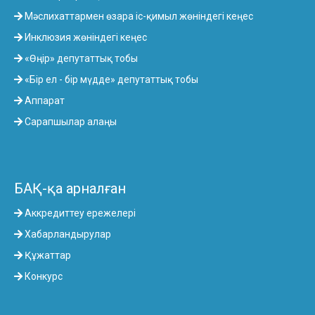
Мәслихаттармен өзара іс-қимыл жөніндегі кеңес
Инклюзия жөніндегі кеңес
«Өңір» депутаттық тобы
«Бір ел - бір мүдде» депутаттық тобы
Аппарат
Сарапшылар алаңы
БАҚ-қа арналған
Аккредиттеу ережелері
Хабарландырулар
Құжаттар
Конкурс