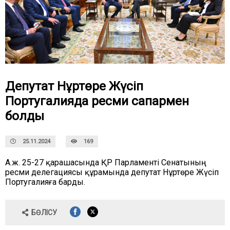
Депутат Нұртөре Жүсіп
Португалияда ресми сапармен
болды
25.11.2024
169
А.ж. 25-27 қарашасында ҚР Парламенті Сенатының
ресми делегациясы құрамында депутат Нұртөре Жүсіп
Португалияға барды.
БӨЛІСУ