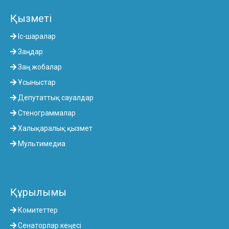
Қызметі
Іс-шаралар
Заңдар
Заң жобалар
Ұсыныстар
Депутаттық сауалдар
Стенограммалар
Халықаралық қызмет
Мультимедиа
Құрылымы
Комитеттер
Сенаторлар кеңесі