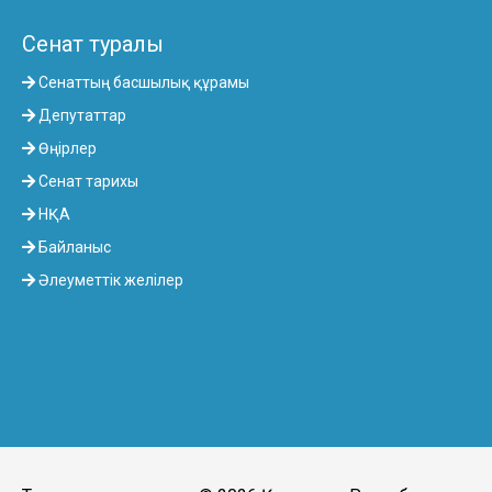
Сенат туралы
Сенаттың басшылық құрамы
Депутаттар
Өңірлер
Сенат тарихы
НҚА
Байланыс
Әлеуметтік желілер