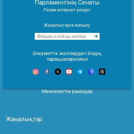
Парламентінің Сенаты
Ресми интернет-ресурс
Жаңалықтарға жазылу
Әлеуметтік желілердегі біздің
парақшаларымыз
Мемлекеттік рәміздер
Жаңалықтар