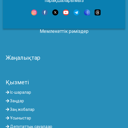
парақшаларымыз
Мемлекеттік рәміздер
Жаңалықтар
Қызметі
Іс-шаралар
Заңдар
Заң жобалар
Ұсыныстар
Депутаттық сауалдар