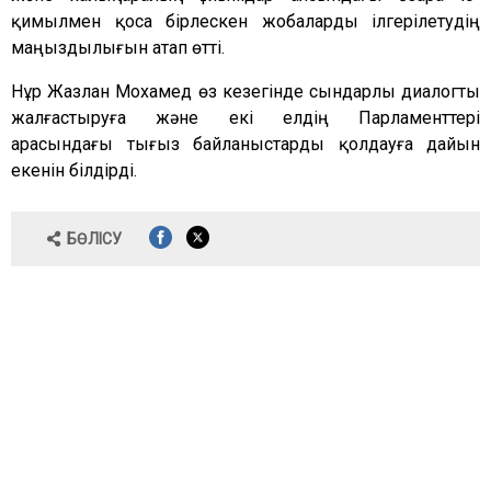
қимылмен қоса бірлескен жобаларды ілгерілетудің
маңыздылығын атап өтті.
Нұр Жазлан Мохамед өз кезегінде сындарлы диалогты
жалғастыруға және екі елдің Парламенттері
арасындағы тығыз байланыстарды қолдауға дайын
екенін білдірді.
БӨЛІСУ