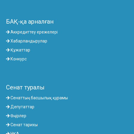
БАҚ-қа арналған
Аккредиттеу ережелері
Хабарландырулар
Құжаттар
Конкурс
Сенат туралы
Сенаттың басшылық құрамы
Депутаттар
Өңірлер
Сенат тарихы
НҚА