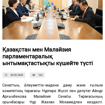
Қазақстан мен Малайзия
парламентаралық
ынтымақтастықты күшейте түсті
30.05.2025
162
Сенаттың Әлеуметтік-мәдени даму және ғылым
комитетінің төрағасы Нұртөре Жүсіп пен депутат Айнұр
Арғынбекова Малайзия Сенаты Төрағасының
орынбасары Нұр Жазлан Мохамедпен кездесті.