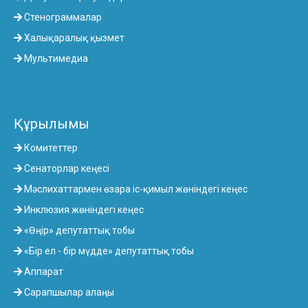
Стенограммалар
Халықаралық қызмет
Мультимедиа
Құрылымы
Комитеттер
Сенаторлар кеңесі
Мәслихаттармен өзара іс-қимыл жөніндегі кеңес
Инклюзия жөніндегі кеңес
«Өңір» депутаттық тобы
«Бір ел - бір мүдде» депутаттық тобы
Аппарат
Сарапшылар алаңы