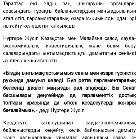
Тараптар екі елдің заң шығарушы органдары
арасындағы тұрақты байланыстардың маңыздылығын
атап өтіп, парламентаралық өзара іс-қимылды одан әрі
нығайту келешегін талқылады.
Нұртөре Жүсіп Қазақстан мен Малайзия саяси, сауда-
экономикалық, инвестициялық және білім беру
салаларындағы ынтымақтастықты дамытатын сенімді
әріптес екенін атап өтті.
«Біздің ынтымақтастығымыз сенім мен өзара түсіністік
рухында дамуып келеді. Бұл ретте парламентаралық
белсенді диалог маңызды рөл атқарады. Біз Сенат
басшылары деңгейінде де, парламенттік достық
топтары арасында да өткен кездесулерді жоғары
бағалаймыз»,
- деді Нұртөре Жүсіп.
Кездесуге қатысушылар сауда-экономикалық
байланыстарды кеңейту, көлік байланысын дамыту
және халықаралық ұйымдар аясындағы өзара іс-