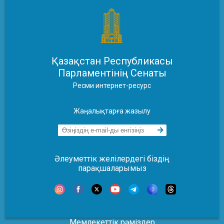
Қазақстан Республикасы
Парламентінің Сенаты
Ресми интернет-ресурс
Жаңалықтарға жазылу
Әлеуметтік желілердегі біздің
парақшаларымыз
Мемлекеттік рәміздер