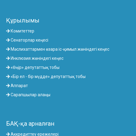
Құрылымы
Комитеттер
Сенаторлар кеңесі
Мәслихаттармен өзара іс-қимыл жөніндегі кеңес
Инклюзия жөніндегі кеңес
«Өңір» депутаттық тобы
«Бір ел - бір мүдде» депутаттық тобы
Аппарат
Сарапшылар алаңы
БАҚ-қа арналған
Аккредиттеу ережелері