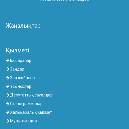
Жаңалықтар
Қызметі
Іс-шаралар
Заңдар
Заң жобалар
Ұсыныстар
Депутаттық сауалдар
Стенограммалар
Халықаралық қызмет
Мультимедиа