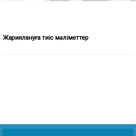
Жариялануға тиіс мәліметтер