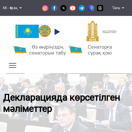
KK - Қазақ
Тағы
Қазақстан Республикасы
Парламентінің Сенаты
Декларацияда көрсетілген
мәліметтер