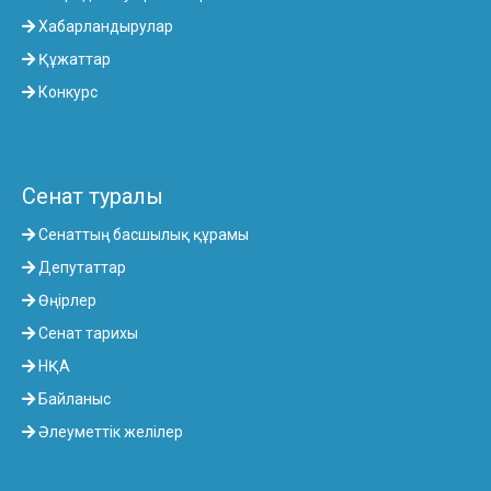
Хабарландырулар
Құжаттар
Конкурс
Сенат туралы
Сенаттың басшылық құрамы
Депутаттар
Өңірлер
Сенат тарихы
НҚА
Байланыс
Әлеуметтік желілер