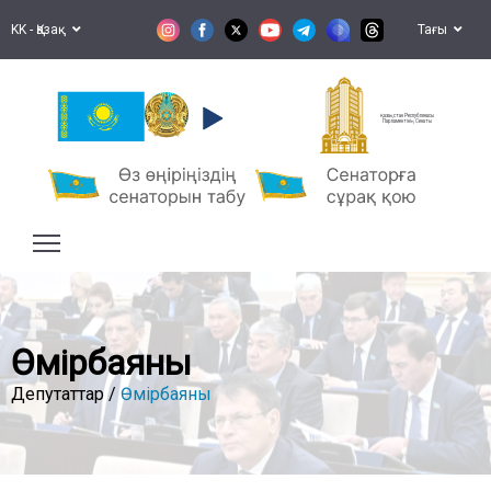
KK - Қазақ
Тағы
Қазақстан Республикасы
Парламентінің Сенаты
Өмірбаяны
Депутаттар /
Өмірбаяны