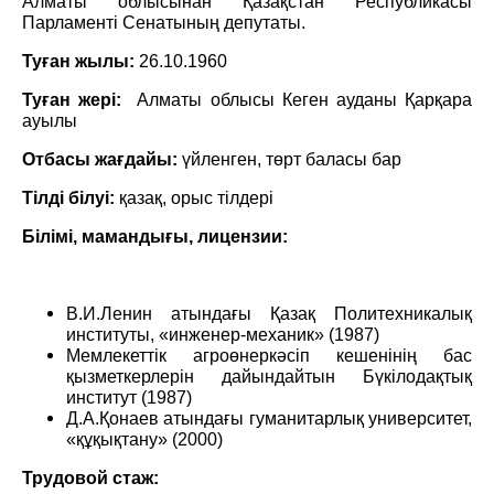
Алматы облысынан Қазақстан Республикасы
Парламенті Сенатының депутаты.
Туған жылы
:
26.10.1960
Туған жері:
Алматы облысы Кеген ауданы Қарқара
ауылы
Отбасы жағдайы:
үйленген, төрт баласы бар
Тілді білуі
:
қазақ, орыс тілдері
Білімі
,
мамандығы
, лицензии:
В.И.Ленин атындағы Қазақ Политехникалық
институты, «инженер-механик» (1987)
Мемлекеттік агроөнеркәсіп кешенінің бас
қызметкерлерін дайындайтын Бүкілодақтық
институт
(1987)
Д.А.Қонаев атындағы гуманитарлық университет,
«құқықтану»
(2000)
Трудовой стаж: