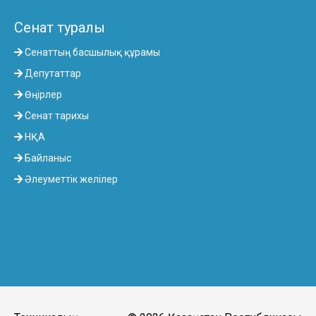
Сенат туралы
Сенаттың басшылық құрамы
Депутаттар
Өңірлер
Сенат тарихы
НҚА
Байланыс
Әлеуметтік желілер