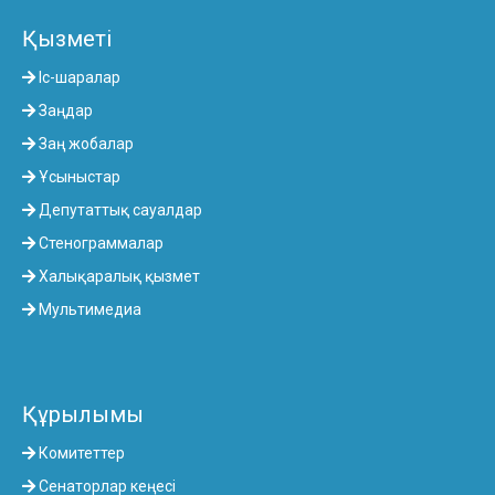
Қызметі
Іс-шаралар
Заңдар
Заң жобалар
Ұсыныстар
Депутаттық сауалдар
Стенограммалар
Халықаралық қызмет
Мультимедиа
Құрылымы
Комитеттер
Сенаторлар кеңесі