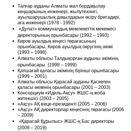
Талғар ауданы Алматы мал бордақылау
кеңшарының инженері, жылутехнигі,
ауылшарушылық дақылдарын өсіру бригадирі,
аға инженері (1978 - 1992)
«Дулат» коммуналдық мемлекеттік мекемесі
директорының орынбасары (1992 – 1993)
Киров ауылдық кеңесі төрағасының
орынбасары, Киров ауылдық округінің әкімі
(1993 – 1998)
Алматы облысы Талдықорған аудыны әкімінің
орынбасары (1998 – 1999)
Қапшағай қаласы әкімінің бірінші орынбасары
(1999 – 2001)
Алматы облысы Қарасай ауданы Қаскелен
қаласы әкімінің орынбасары (2001 – 2003)
Консорциум «Идиль-Ақсу» ЖШС-ң жоба
жетекшісі (2003 – 2005)
«Ақсу» АҚ вице-президенті (2005 – 2006)
«Ақсу» АҚ директорлар кеңесінің төрағасы (2006
– 2009)
«Қарасай Құрылыс» ЖШС
-
ң Бас директоры
(2009 – 2019)