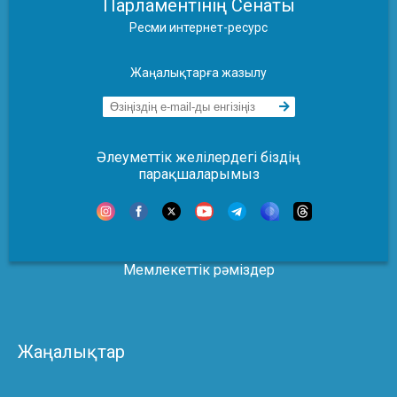
Парламентінің Сенаты
Ресми интернет-ресурс
Жаңалықтарға жазылу
Әлеуметтік желілердегі біздің
парақшаларымыз
Мемлекеттік рәміздер
Жаңалықтар