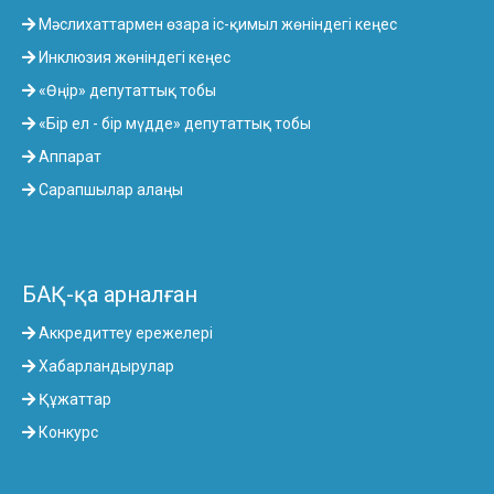
Мәслихаттармен өзара іс-қимыл жөніндегі кеңес
Инклюзия жөніндегі кеңес
«Өңір» депутаттық тобы
«Бір ел - бір мүдде» депутаттық тобы
Аппарат
Сарапшылар алаңы
БАҚ-қа арналған
Аккредиттеу ережелері
Хабарландырулар
Құжаттар
Конкурс