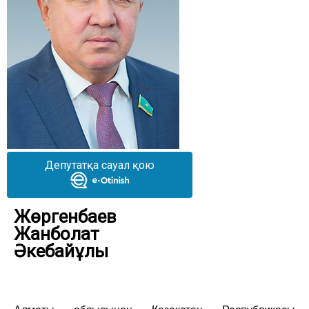
Депутатқа сауал қою
Жөргенбаев
Жанболат
Әкебайұлы