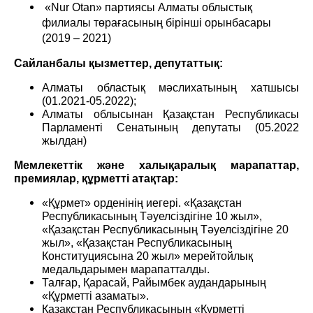
«Nur Otan» партиясы Алматы облыстық
филиалы төрағасының бірінші орынбасары
(2019 – 2021)
Сайланбалы қызметтер
, депутат
тық
:
Алматы областық мәслихатының хатшысы
(01.2021-05.2022);
Алматы облысынан Қазақстан Республикасы
Парламенті Сенатының депутаты (05.2022
жылдан)
Мемлекеттік және халықаралық марапаттар,
премиялар, құрметті атақтар
:
«Құрмет» орденінің иегері. «Қазақстан
Республикасының Тәуелсіздігіне 10 жыл»,
«Қазақстан Республикасының Тәуелсіздігіне 20
жыл», «Қазақстан Республикасының
Конституциясына 20 жыл» мерейтойлық
медальдарымен марапатталды.
Талғар, Қарасай, Райымбек аудандарының
«Құрметті азаматы».
Қазақстан Республикасының «Құрметті