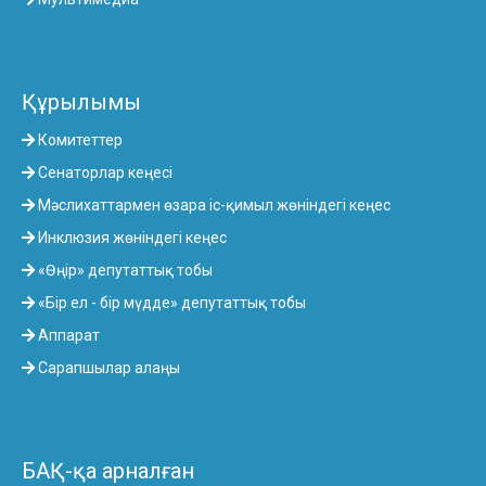
Құрылымы
Комитеттер
Сенаторлар кеңесі
Мәслихаттармен өзара іс-қимыл жөніндегі кеңес
Инклюзия жөніндегі кеңес
«Өңір» депутаттық тобы
«Бір ел - бір мүдде» депутаттық тобы
Аппарат
Сарапшылар алаңы
БАҚ-қа арналған