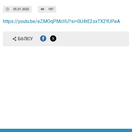
05.01.2025
187
https://youtu.be/eZMOqPMcIIU?si=0U4tE2sxTX2YUPeA
БӨЛІСУ