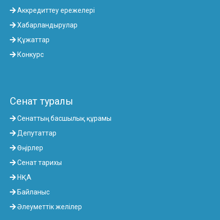
Аккредиттеу ережелері
Хабарландырулар
Құжаттар
Конкурс
Сенат туралы
Сенаттың басшылық құрамы
Депутаттар
Өңірлер
Сенат тарихы
НҚА
Байланыс
Әлеуметтік желілер