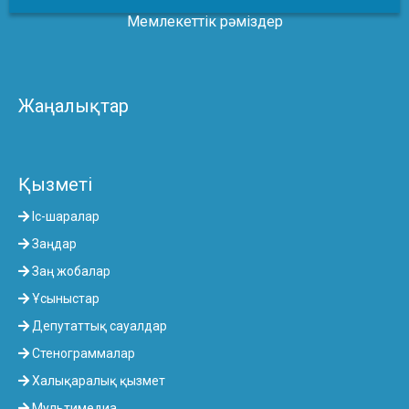
Мемлекеттік рәміздер
Жаңалықтар
Қызметі
Іс-шаралар
Заңдар
Заң жобалар
Ұсыныстар
Депутаттық сауалдар
Стенограммалар
Халықаралық қызмет
Мультимедиа