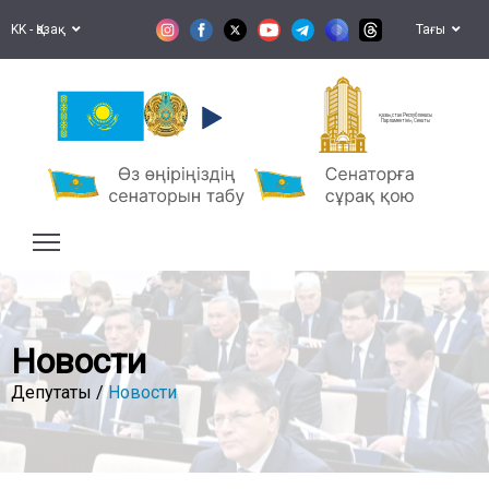
KK - Қазақ
Тағы
Қазақстан Республикасы
Парламентінің Сенаты
Новости
Депутаты /
Новости