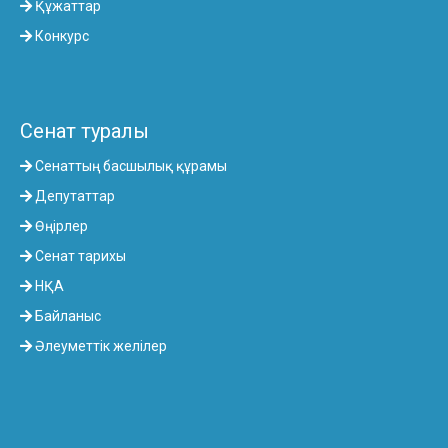
Құжаттар
Конкурс
Сенат туралы
Сенаттың басшылық құрамы
Депутаттар
Өңірлер
Сенат тарихы
НҚА
Байланыс
Әлеуметтік желілер