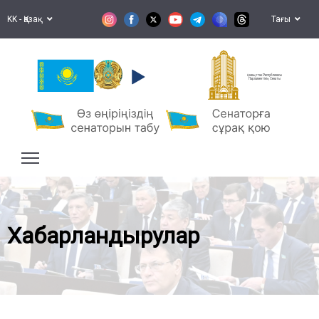
KK - Қазақ
Тағы
Қазақстан Республикасы
Парламентінің Сенаты
Хабарландырулар