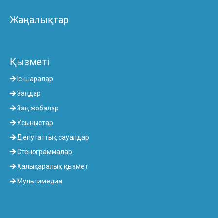
Жаңалықтар
Қызметі
Іс-шаралар
Заңдар
Заң жобалар
Ұсыныстар
Депутаттық сауалдар
Стенограммалар
Халықаралық қызмет
Мультимедиа