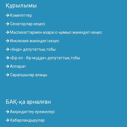
Құрылымы
Комитеттер
Сенаторлар кеңесі
Мәслихаттармен өзара іс-қимыл жөніндегі кеңес
Инклюзия жөніндегі кеңес
«Өңір» депутаттық тобы
«Бір ел - бір мүдде» депутаттық тобы
Аппарат
Сарапшылар алаңы
БАҚ-қа арналған
Аккредиттеу ережелері
Хабарландырулар