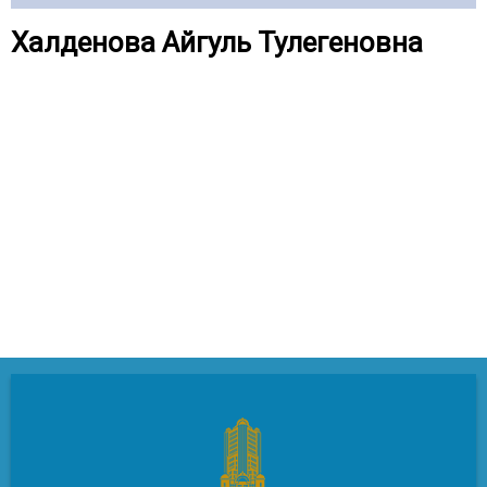
Халденова Айгуль Тулегеновна