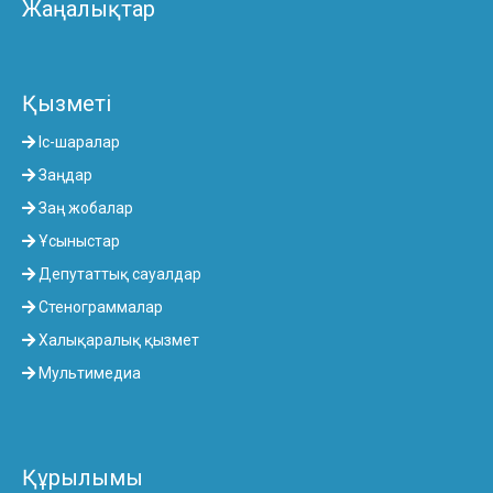
Жаңалықтар
Қызметі
Іс-шаралар
Заңдар
Заң жобалар
Ұсыныстар
Депутаттық сауалдар
Стенограммалар
Халықаралық қызмет
Мультимедиа
Құрылымы