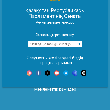
Қазақстан Республикасы
Парламентінің Сенаты
Ресми интернет-ресурс
Жаңалықтарға жазылу
Әлеуметтік желілердегі біздің
парақшаларымыз
Мемлекеттік рәміздер