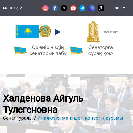
KK - Қазақ
Тағы
Қазақстан Республикасы
Парламентінің Сенаты
Халденова Айгуль
Тулегеновна
Сенат туралы /
Инклюзия жөніндегі кеңестің құрамы