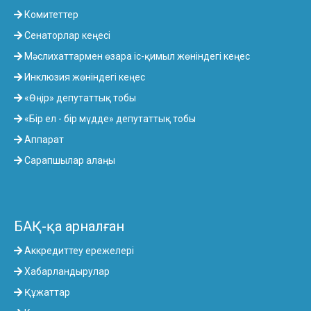
Комитеттер
Сенаторлар кеңесі
Мәслихаттармен өзара іс-қимыл жөніндегі кеңес
Инклюзия жөніндегі кеңес
«Өңір» депутаттық тобы
«Бір ел - бір мүдде» депутаттық тобы
Аппарат
Сарапшылар алаңы
БАҚ-қа арналған
Аккредиттеу ережелері
Хабарландырулар
Құжаттар