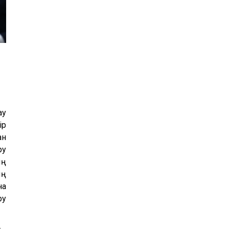
24
25
26
27
28
29
30
31
1
2
3
4
5
6
ау
ір
ан
ру
ың
ың
на
ру