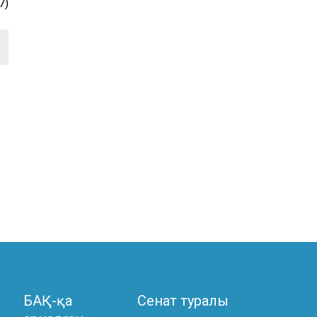
7)
БАҚ-қа
Сенат туралы