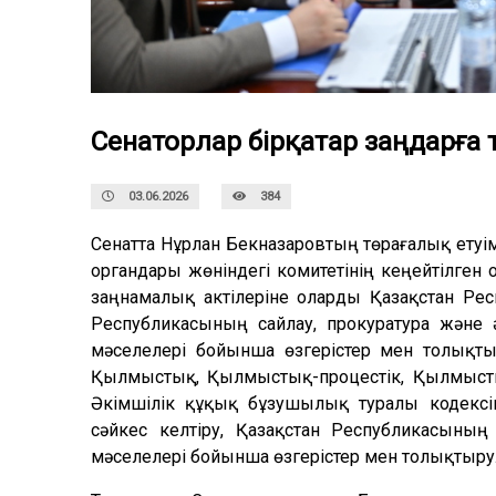
Сенаторлар бірқатар заңдарға 
03.06.2026
384
Сенатта Нұрлан Бекназаровтың төрағалық етуі
органдары жөніндегі комитетінің кеңейтілге
заңнамалық актілеріне оларды Қазақстан Рес
Республикасының сайлау, прокуратура және 
мәселелері бойынша өзгерістер мен толықты
Қылмыстық, Қылмыстық-процестік, Қылмысты
Әкімшілік құқық бұзушылық туралы кодексі
сәйкес келтіру, Қазақстан Республикасының
мәселелері бойынша өзгерістер мен толықтырул