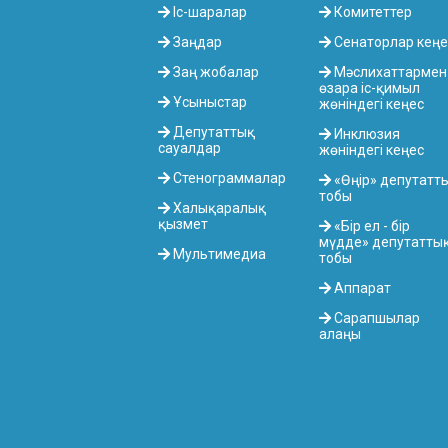
Іс-шаралар
Комитеттер
Заңдар
Сенаторлар кеңе
Заң жобалар
Мәслихаттармен
өзара іс-қимыл
Ұсыныстар
жөніндегі кеңес
Депутаттық
Инклюзия
сауалдар
жөніндегі кеңес
Стенограммалар
«Өңір» депутатт
тобы
Халықаралық
қызмет
«Бір ел - бір
мүдде» депутатты
Мультимедиа
тобы
Аппарат
Сарапшылар
алаңы