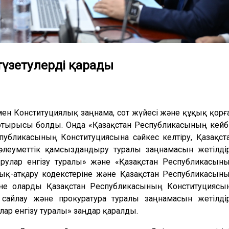
түзетулерді қарады
мен Конституциялық заңнама, сот жүйесі және құқық қорғ
н отырысы болды. Онда «Қазақстан Республикасының кейб
публикасының Конституциясына сәйкес келтіру, Қазақст
әлеуметтік қамсыздандыру туралы заңнамасын жетілді
рулар енгізу туралы» және «Қазақстан Республикасын
қ-атқару кодекстеріне және Қазақстан Республикасын
не оларды Қазақстан Республикасының Конституциясы
 сайлау және прокуратура туралы заңнамасын жетілді
ар енгізу туралы» заңдар қаралды.