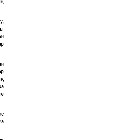
ің
у,
ғы
ан
ар
ін
ар
ық
ра
те
ас
ға