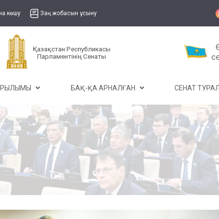
на көшу
Заң жобасын ұсыну
Қазақстан Республикасы
Парламентінің Сенаты
ҰРЫЛЫМЫ
БАҚ-ҚА АРНАЛҒАН
СЕНАТ ТУР