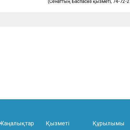
(
Сенаттың
Баспасөз
қызметі
, 74-72-2
Жаңалықтар
Қызметі
Құрылымы