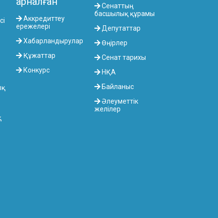
арналған
Сенаттың
басшылық құрамы
Аккредиттеу
сі
ережелері
Депутаттар
Хабарландырулар
Өңірлер
Құжаттар
Сенат тарихы
Конкурс
НҚА
Байланыс
ық
Әлеуметтік
желілер
қ