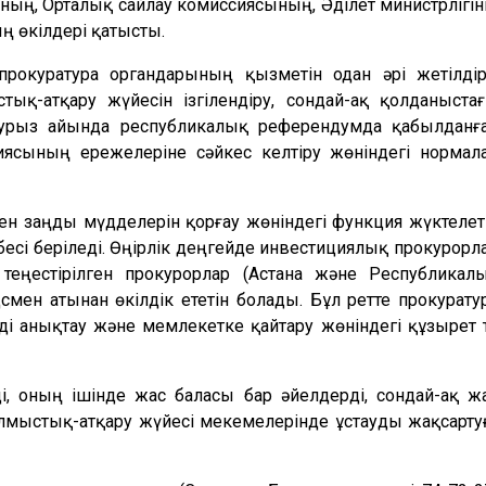
аның, Орталық сайлау комиссиясының, Әділет министрлігін
ң өкілдері қатысты.
окуратура органдарының қызметін одан әрі жетілдір
ық-атқару жүйесін ізгілендіру, сондай-ақ қолданыста
урыз айында республикалық референдумда қабылданғ
ясының ережелеріне сәйкес келтіру жөніндегі нормал
н заңды мүдделерін қорғау жөніндегі функция жүктелет
сі беріледі. Өңірлік деңгейде инвестициялық прокурорл
еңестірілген прокурорлар (Астана және Республикал
мен атынан өкілдік ететін болады. Бұл ретте прокурату
ді анықтау және мемлекетке қайтару жөніндегі құзырет 
рді, оның ішінде жас баласы бар әйелдерді, сондай-ақ ж
лмыстық-атқару жүйесі мекемелерінде ұстауды жақсарту