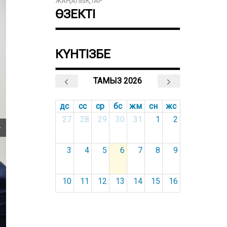
ЖАҢАЛЫҚТАР
ӨЗЕКТІ
КҮНТІЗБЕ
ТАМЫЗ 2026
дс
сс
ср
бс
жм
сн
жс
27
28
29
30
31
1
2
3
4
5
6
7
8
9
10
11
12
13
14
15
16
17
18
19
20
21
22
23