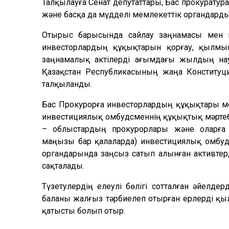
Талқылауға Сенат депутаттары, Бас прокуратур
және басқа да мүдделі мемлекеттік органдарды
Отырыс барысында сайлау заңнамасы мен пр
инвесторлардың құқықтарын қорғау, қылмыст
заңнамалық актілерді ағымдағы жылдың на
Қазақстан Республикасының жаңа Конституци
талқыланды.
Бас Прокурорға инвесторлардың құқықтары ме
инвестициялық омбудсменнің құқықтық мәртебе
– облыстардың прокурорлары және оларға т
маңызы бар қалаларда) инвестициялық омбудс
органдарында заңсыз сатып алынған активтер
сақталады.
Түзетулердің елеулі бөлігі сотталған әйелде
баланы жалғыз тәрбиелеп отырған ерлерді қы
қатысты болып отыр.