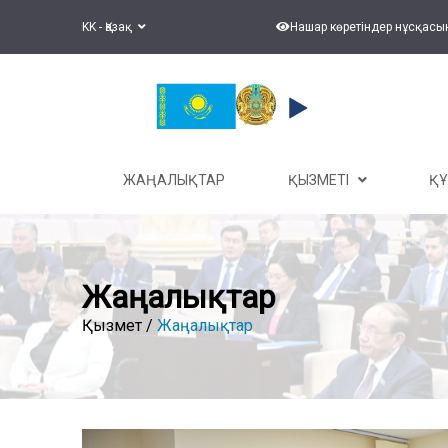
KK - Қазақ
Нашар көретіндер нұсқасы
ЖАҢАЛЫҚТАР
ҚЫЗМЕТІ
Қ
Жаңалықтар
Қызмет /
Жаңалықтар