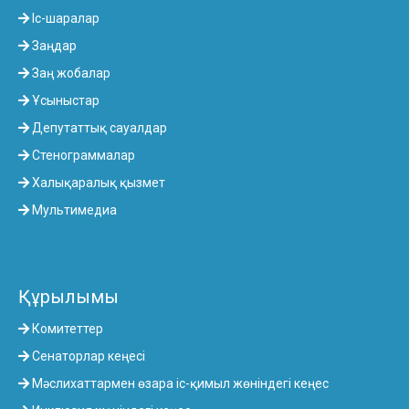
Іс-шаралар
Заңдар
Заң жобалар
Ұсыныстар
Депутаттық сауалдар
Стенограммалар
Халықаралық қызмет
Мультимедиа
Құрылымы
Комитеттер
Сенаторлар кеңесі
Мәслихаттармен өзара іс-қимыл жөніндегі кеңес