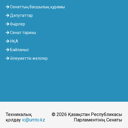
Сенаттың басшылық құрамы
Депутаттар
Өңірлер
Сенат тарихы
НҚА
Байланыс
Әлеуметтік желілер
Техникалық
© 2026 Қазақстан Республикасы
қолдау
ic@umto.kz
Парламентінің Сенаты