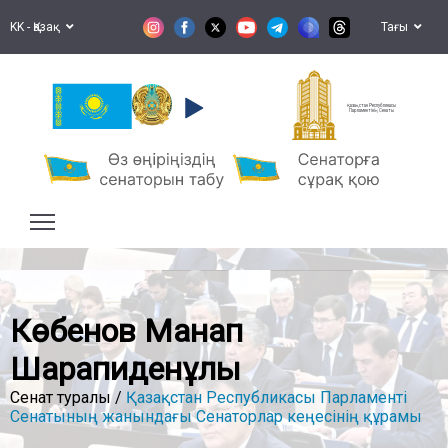
KK - Қазақ
Тағы
Қазақстан Республикасы
Парламентінің Сенаты
Көбенов Манап
Шарапиденұлы
Сенат туралы /
Қазақстан Республикасы Парламенті
Сенатының жанындағы Сенаторлар кеңесінің құрамы