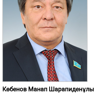
Көбенов Манап Шарапиденұлы