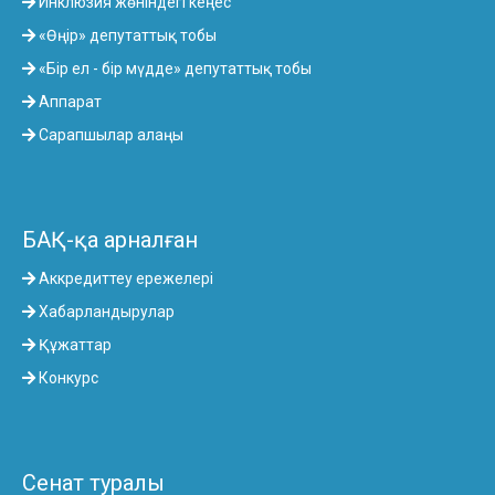
Инклюзия жөніндегі кеңес
«Өңір» депутаттық тобы
«Бір ел - бір мүдде» депутаттық тобы
Аппарат
Сарапшылар алаңы
БАҚ-қа арналған
Аккредиттеу ережелері
Хабарландырулар
Құжаттар
Конкурс
Сенат туралы