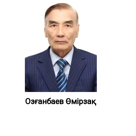
Озғанбаев Өмірзақ