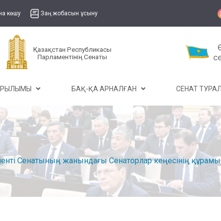
на көшу
Заң жобасын ұсыну
Қазақстан Республикасы
Парламентінің Сенаты
ҰРЫЛЫМЫ
БАҚ-ҚА АРНАЛҒАН
СЕНАТ ТУР
енті Сенатының жанындағы Сенаторлар кеңесінің құрамы