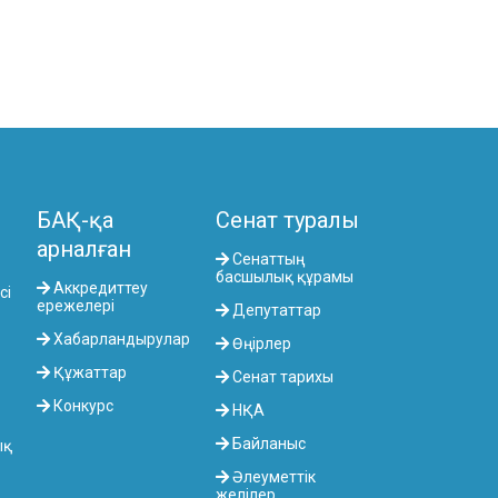
БАҚ-қа
Сенат туралы
арналған
Сенаттың
басшылық құрамы
Аккредиттеу
сі
ережелері
Депутаттар
Хабарландырулар
Өңірлер
Құжаттар
Сенат тарихы
Конкурс
НҚА
Байланыс
ық
Әлеуметтік
желілер