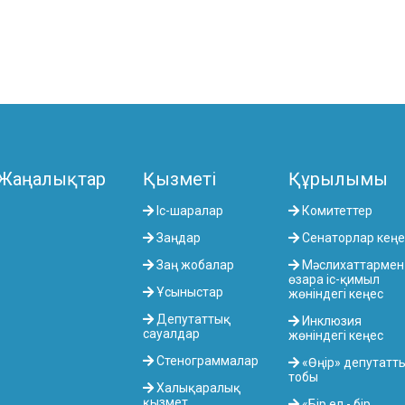
Жаңалықтар
Қызметі
Құрылымы
Іс-шаралар
Комитеттер
Заңдар
Сенаторлар кеңе
Заң жобалар
Мәслихаттармен
өзара іс-қимыл
Ұсыныстар
жөніндегі кеңес
Депутаттық
Инклюзия
сауалдар
жөніндегі кеңес
Стенограммалар
«Өңір» депутатт
тобы
Халықаралық
қызмет
«Бір ел - бір