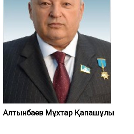
Алтынбаев Мұхтар Қапашұлы