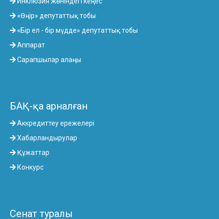
Инклюзия жөніндегі кеңес
«Өңір» депутаттық тобы
«Бір ел - бір мүдде» депутаттық тобы
Аппарат
Сарапшылар алаңы
БАҚ-қа арналған
Аккредиттеу ережелері
Хабарландырулар
Құжаттар
Конкурс
Сенат туралы