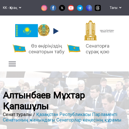
KK - Қазақ
Тағы
Қазақстан Республикасы
Парламентінің Сенаты
Алтынбаев Мұхтар
Қапашұлы
Сенат туралы /
Қазақстан Республикасы Парламенті
Сенатының жанындағы Сенаторлар кеңесінің құрамы