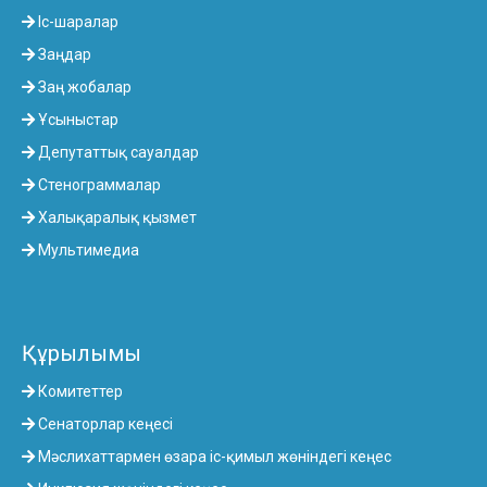
Іс-шаралар
Заңдар
Заң жобалар
Ұсыныстар
Депутаттық сауалдар
Стенограммалар
Халықаралық қызмет
Мультимедиа
Құрылымы
Комитеттер
Сенаторлар кеңесі
Мәслихаттармен өзара іс-қимыл жөніндегі кеңес