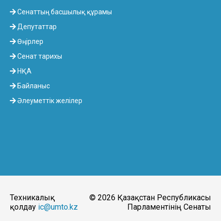
Сенаттың басшылық құрамы
Депутаттар
Өңірлер
Сенат тарихы
НҚА
Байланыс
Әлеуметтік желілер
Техникалық
© 2026 Қазақстан Республикасы
қолдау
ic@umto.kz
Парламентінің Сенаты