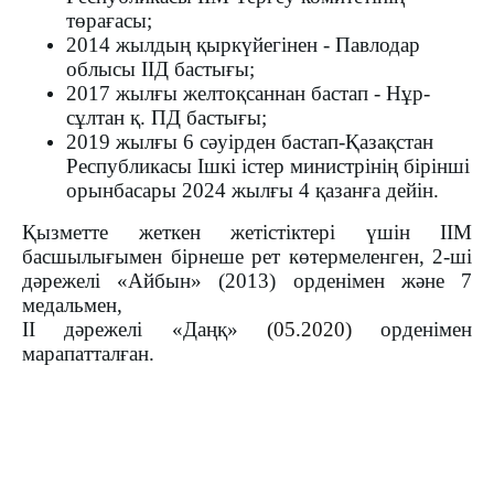
төрағасы;
2014 жылдың қыркүйегінен - Павлодар
облысы ІІД бастығы;
2017 жылғы желтоқсаннан бастап - Нұр-
сұлтан қ. ПД бастығы;
2019 жылғы 6 сәуірден бастап-Қазақстан
Республикасы Ішкі істер министрінің бірінші
орынбасары 2024 жылғы 4 қазанға дейін.
Қызметте жеткен жетістіктері үшін ІІМ
басшылығымен бірнеше рет көтермеленген, 2-ші
дәрежелі «Айбын» (2013) орденімен және 7
медальмен,
ІІ дәрежелі «Даңқ»
(05.2020)
орденімен
марапатталған.