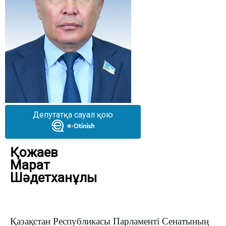
Депутатқа сауал қою
Қожаев
Марат
Шәдетханұлы
Қазақстан Республикасы Парламенті Сенатының