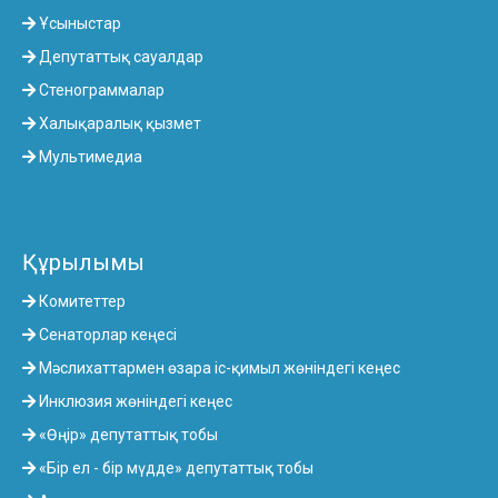
Ұсыныстар
Депутаттық сауалдар
Стенограммалар
Халықаралық қызмет
Мультимедиа
Құрылымы
Комитеттер
Сенаторлар кеңесі
Мәслихаттармен өзара іс-қимыл жөніндегі кеңес
Инклюзия жөніндегі кеңес
«Өңір» депутаттық тобы
«Бір ел - бір мүдде» депутаттық тобы