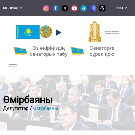
KK - Қазақ
Тағы
Қазақстан Республикасы
Парламентінің Сенаты
Өмірбаяны
Депутаттар /
Өмірбаяны