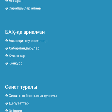
Аппарат
Сарапшылар алаңы
БАҚ-қа арналған
Аккредиттеу ережелері
Хабарландырулар
Құжаттар
Конкурс
Сенат туралы
Сенаттың басшылық құрамы
Депутаттар
Өңірлер