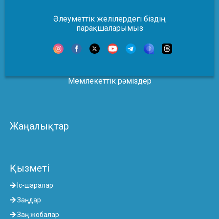
Әлеуметтік желілердегі біздің
парақшаларымыз
Мемлекеттік рәміздер
Жаңалықтар
Қызметі
Іс-шаралар
Заңдар
Заң жобалар