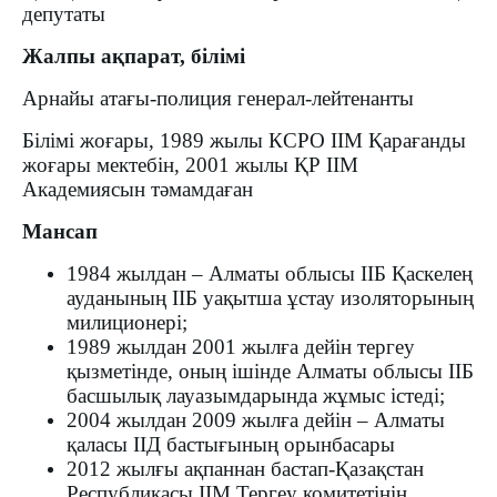
депутаты
Жалпы ақпарат, білімі
Арнайы атағы-полиция генерал-лейтенанты
Білімі жоғары, 1989 жылы КСРО ІІМ Қарағанды
жоғары мектебін, 2001 жылы ҚР ІІМ
Академиясын тәмамдаған
Мансап
1984 жылдан – Алматы облысы ІІБ Қаскелең
ауданының ІІБ уақытша ұстау изоляторының
милиционері;
1989 жылдан 2001 жылға дейін тергеу
қызметінде, оның ішінде Алматы облысы ІІБ
басшылық лауазымдарында жұмыс істеді;
2004 жылдан 2009 жылға дейін – Алматы
қаласы ІІД бастығының орынбасары
2012 жылғы ақпаннан бастап-Қазақстан
Республикасы ІІМ Тергеу комитетінің