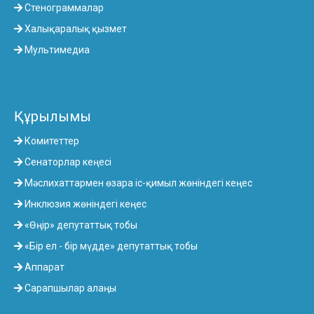
Стенограммалар
Халықаралық қызмет
Мультимедиа
Құрылымы
Комитеттер
Сенаторлар кеңесі
Мәслихаттармен өзара іс-қимыл жөніндегі кеңес
Инклюзия жөніндегі кеңес
«Өңір» депутаттық тобы
«Бір ел - бір мүдде» депутаттық тобы
Аппарат
Сарапшылар алаңы