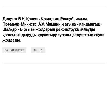
Депутат Б.Н. Қаниев Қазақстан Республикасы
Премьер-Министрі А.Ұ. Маминнің атына «Қандыағаш -
Шалқар - Ырғыз» жолдарын реконструкциялауды
қаржыландыруды қарастыру туралы депутаттық сауал
жолдады.
28.10.2020
91