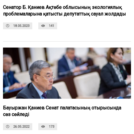
Сенатор Б. Қаниев Ақтөбе облысының экологиялық
проблемаларына қатысты депутаттық сауал жолдады
18.05.2023
141
Бауыржан Қаниев Сенат палатасының отырысында
сөз сөйледі
26.05.2022
173