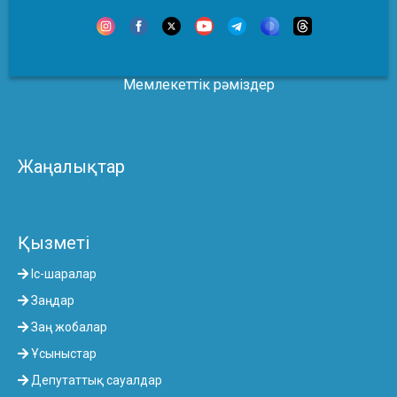
Мемлекеттік рәміздер
Жаңалықтар
Қызметі
Іс-шаралар
Заңдар
Заң жобалар
Ұсыныстар
Депутаттық сауалдар