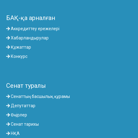
БАҚ-қа арналған
Аккредиттеу ережелері
Хабарландырулар
Құжаттар
Конкурс
Сенат туралы
Сенаттың басшылық құрамы
Депутаттар
Өңірлер
Сенат тарихы
НҚА