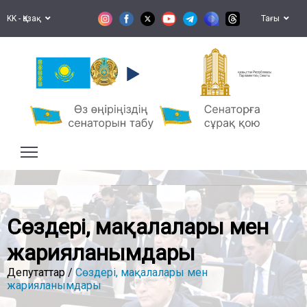
KK - Қазақ
Тағы
Қазақстан Республикасы
Парламентінің Сенаты
Сөздері, мақалалары мен
жарияланымдары
Депутаттар /
Сөздері, мақалалары мен
жарияланымдары