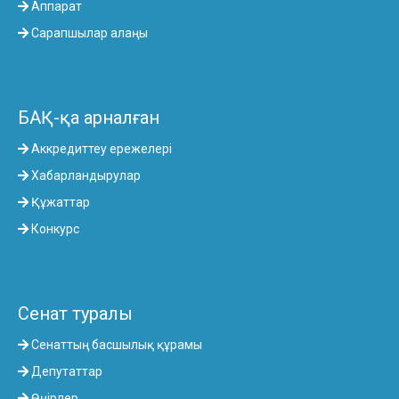
Аппарат
Сарапшылар алаңы
БАҚ-қа арналған
Аккредиттеу ережелері
Хабарландырулар
Құжаттар
Конкурс
Сенат туралы
Сенаттың басшылық құрамы
Депутаттар
Өңірлер