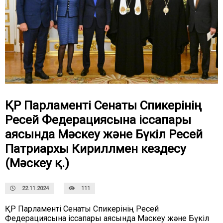
ҚР Парламенті Сенаты Спикерінің
Ресей Федерациясына іссапары
аясында Мәскеу және Бүкіл Ресей
Патриархы Кириллмен кездесу
(Мәскеу қ.)
22.11.2024
111
ҚР
Парламенті
Сенаты
Спикерінің
Ресей
Федерациясына
іс
сапары
аясында
Мәскеу
және
Бүкіл