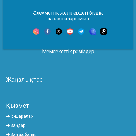
Әлеуметтік желілердегі біздің
парақшаларымыз
Мемлекеттік рәміздер
Жаңалықтар
Қызметі
Іс-шаралар
Заңдар
Заң жобалар