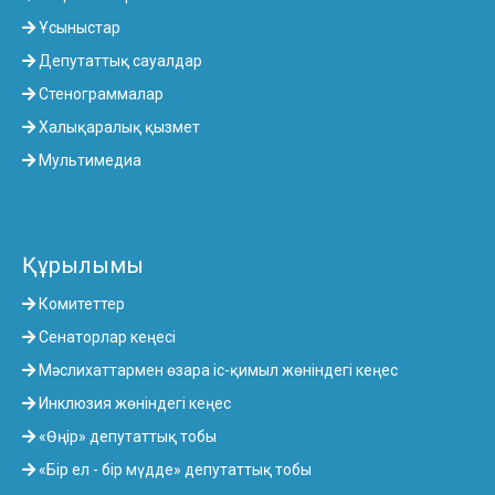
Ұсыныстар
Депутаттық сауалдар
Стенограммалар
Халықаралық қызмет
Мультимедиа
Құрылымы
Комитеттер
Сенаторлар кеңесі
Мәслихаттармен өзара іс-қимыл жөніндегі кеңес
Инклюзия жөніндегі кеңес
«Өңір» депутаттық тобы
«Бір ел - бір мүдде» депутаттық тобы