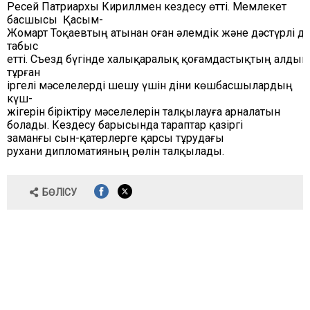
Ресей
Патриархы
Кириллмен
кездесу
өтті
.
Мемлекет
басшысы
Қасым
-
Жомарт
Тоқаевтың
атынан
оған
әлемдік
және
дәстүрлі
ді
табыс
етті
.
Съезд
бүгінде
халықаралық
қоғамдастықтың
алдын
тұрған
іргелі
мәселелерді
шешу
үшін
діни
көшбасшылардың
күш-
жігерін
біріктіру
мәселелерін
талқылауға
арналатын
болады
.
Кездесу
барысында
тараптар қазіргі
заманғы
сын
-қатерлерге
қарсы
тұрудағы
рухани
дипломатияның
рөлін
талқылады
.
БӨЛІСУ