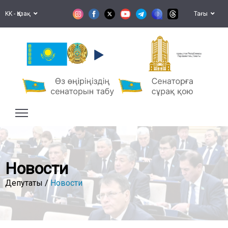
KK - Қазақ
Тағы
Қазақстан Республикасы
Парламентінің Сенаты
Новости
Депутаты /
Новости