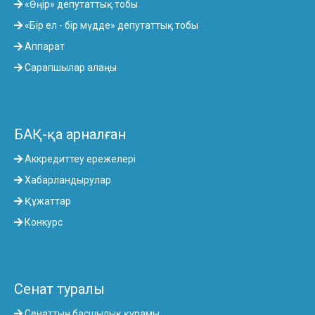
«Өңір» депутаттық тобы
«Бір ел - бір мүдде» депутаттық тобы
Аппарат
Сарапшылар алаңы
БАҚ-қа арналған
Аккредиттеу ережелері
Хабарландырулар
Құжаттар
Конкурс
Сенат туралы
Сенаттың басшылық құрамы