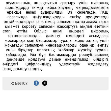
жұмысының
ашықтығын
арттыру
үшін
цифрлық
шешімдерді
тиімді
пайдаланудың
маңыздылығына
ерекше
назар
аударылды
.
Өз
кезегінде
,
ТКШ
саласында
цифрландыруды
енгізу
процестерді
оңтайландыруға
ғана
емес
, сонымен қатар 
азаматтарға
қызмет
 көрсету 
сапасын
жақсартуға
ықпал
 ететінін 
атап өттім
.
Облыс
әкімі
өңірдегі
цифрлық
технологияларды
дамыту
жөніндегі
ағымдағы
жоспарлар
мен
бастамалар
 туралы және 
халық
үшін
маңызды
салаларға
инновацияларды
 одан 
әрі
енгізу
үшін
бірқатар
пилоттық
жобалар
жүргізу
туралы
хабарлады
.
Біз
бұл
бастамаларды
республикалық
деңгейде
қолдауға
дайын
 екендігімізді 
білдіріп
, 
өңірдегі
цифрландыру
үдерістерін
жеделдету
жолдарын
ұсындық
.
БӨЛІСУ