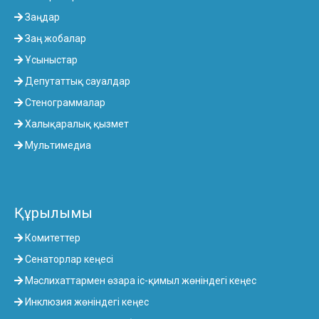
Заңдар
Заң жобалар
Ұсыныстар
Депутаттық сауалдар
Стенограммалар
Халықаралық қызмет
Мультимедиа
Құрылымы
Комитеттер
Сенаторлар кеңесі
Мәслихаттармен өзара іс-қимыл жөніндегі кеңес
Инклюзия жөніндегі кеңес