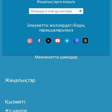
Жаңалықтарға жазылу
Әлеуметтік желілердегі біздің
парақшаларымыз
Мемлекеттік рәміздер
Жаңалықтар
Қызметі
Іс-шаралар