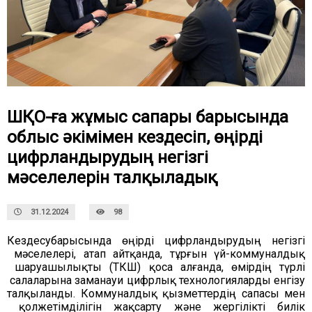
ШҚО-ға жұмыс сапары барысында
облыс әкімімен кездесіп, өңірді
цифрландырудың негізгі
мәселелерін талқыладық
31.12.2024
98
Кездесу
барысында
өңірді
цифрландырудың
негізгі
мәселелері
, атап 
айтқанда
,
 тұрғын 
үй
-
коммуналдық
шаруашылықты
(
ТКШ
)
қоса
 алғанда
,
өмірдің
түрлі
салаларына
заманауи
цифрлық
технологияларды
енгізу
талқыланды
.
Коммуналдық
қызметтердің
сапасы
мен
қолжетімділігін
жақсарту
 және 
жергілікті
билік