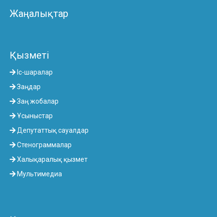
Жаңалықтар
Қызметі
Іс-шаралар
Заңдар
Заң жобалар
Ұсыныстар
Депутаттық сауалдар
Стенограммалар
Халықаралық қызмет
Мультимедиа