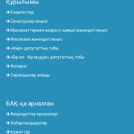
Құрылымы
Комитеттер
Сенаторлар кеңесі
Мәслихаттармен өзара іс-қимыл жөніндегі кеңес
Инклюзия жөніндегі кеңес
«Өңір» депутаттық тобы
«Бір ел - бір мүдде» депутаттық тобы
Аппарат
Сарапшылар алаңы
БАҚ-қа арналған
Аккредиттеу ережелері
Хабарландырулар
Құжаттар