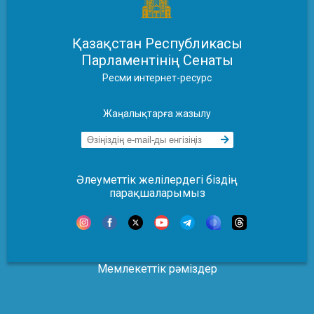
Қазақстан Республикасы
Парламентінің Сенаты
Ресми интернет-ресурс
Жаңалықтарға жазылу
Әлеуметтік желілердегі біздің
парақшаларымыз
Мемлекеттік рәміздер