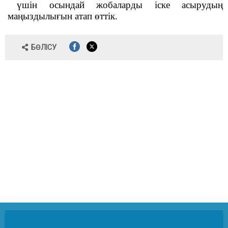
үшін
осындай
жобаларды
 іске 
асырудың
маңыздылығын
 атап өттік
.
БӨЛІСУ