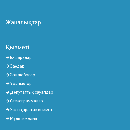
Жаңалықтар
Қызметі
Іс-шаралар
Заңдар
Заң жобалар
Ұсыныстар
Депутаттық сауалдар
Стенограммалар
Халықаралық қызмет
Мультимедиа