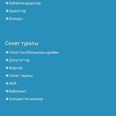
Хабарландырулар
Құжаттар
Конкурс
Сенат туралы
Сенаттың басшылық құрамы
Депутаттар
Өңірлер
Сенат тарихы
НҚА
Байланыс
Әлеуметтік желілер