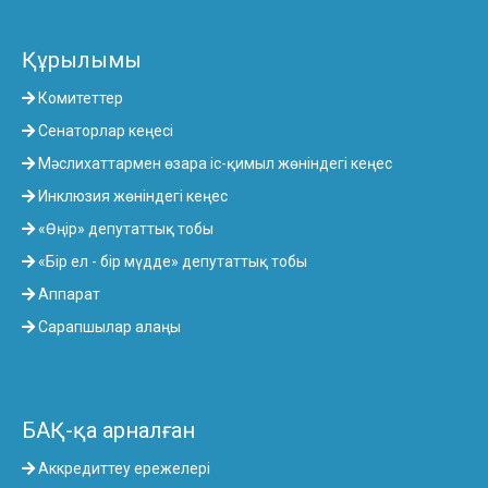
Құрылымы
Комитеттер
Сенаторлар кеңесі
Мәслихаттармен өзара іс-қимыл жөніндегі кеңес
Инклюзия жөніндегі кеңес
«Өңір» депутаттық тобы
«Бір ел - бір мүдде» депутаттық тобы
Аппарат
Сарапшылар алаңы
БАҚ-қа арналған
Аккредиттеу ережелері