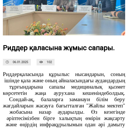
Риддер қаласына жұмыс сапары.
06.01.2025
102
Риддер
қаласында
құрылыс
нысандарын
,
 с
оның
ішінде
қала
және
 оның 
айналасындағы
аудандардың
тұрғындарына
сапалы
медициналық
қызмет
көрсететін 
жаңа
аурухана
 кешенінде
болдық
.
Сондай
-ақ, 
балаларға
 з
аманауи
білім
 беру 
жағдайларын
жасауға
бағытталған
"Ж
айлы
мектеп
"
жобасына
назар
аударылды
.
Өз
кезегінде
әріптесімізбен бірге
халықтың
өмірін
жақсарту
және
өңірдің
инфрақұрылымын
 одан 
әрі
дамыту