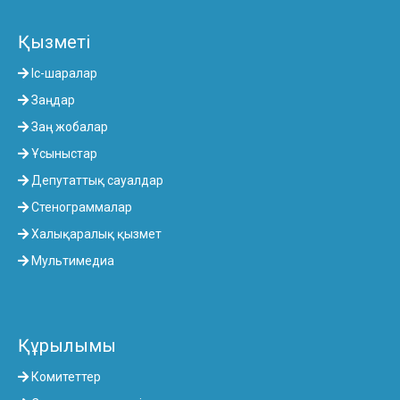
Қызметі
Іс-шаралар
Заңдар
Заң жобалар
Ұсыныстар
Депутаттық сауалдар
Стенограммалар
Халықаралық қызмет
Мультимедиа
Құрылымы
Комитеттер