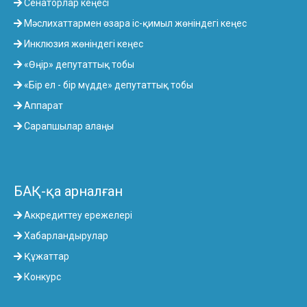
Сенаторлар кеңесі
Мәслихаттармен өзара іс-қимыл жөніндегі кеңес
Инклюзия жөніндегі кеңес
«Өңір» депутаттық тобы
«Бір ел - бір мүдде» депутаттық тобы
Аппарат
Сарапшылар алаңы
БАҚ-қа арналған
Аккредиттеу ережелері
Хабарландырулар
Құжаттар
Конкурс