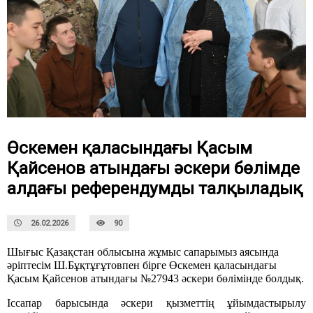
Өскемен қаласындағы Қасым
Қайсенов атындағы әскери бөлімде
алдағы референдумды талқыладық
26.02.2026
90
Шығыс Қазақстан облысына жұмыс сапарымыз аясында
әріптесім Ш.Б
ұқ
т
ұ
ғұтовпен бірге Өскемен қаласындағы
Қасым Қайсенов атындағы №27943 әскери бөлімінде болдық.
Ісс
апар барысында
әскери қызметтің ұйымдастырылу