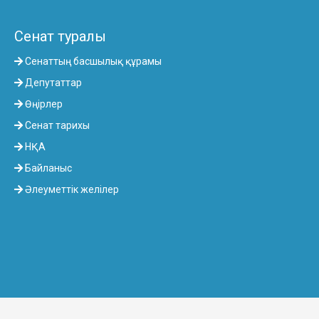
Сенат туралы
Сенаттың басшылық құрамы
Депутаттар
Өңірлер
Сенат тарихы
НҚА
Байланыс
Әлеуметтік желілер