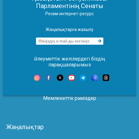
Парламентінің Сенаты
Ресми интернет-ресурс
Жаңалықтарға жазылу
Әлеуметтік желілердегі біздің
парақшаларымыз
Мемлекеттік рәміздер
Жаңалықтар