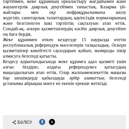
тәртібімен, жеке құрамның орналастыру жағдайымен және
жауынгерлік даярлық деңгейімен таныстық. Казарма үй-
жайлары мен оқу инфрақұрылымына шолу
жүргізіп,
санитарлық талаптардың, қауіпсіздік нормаларының
және белгіленген ішкі тәртіптің сақталуын атап өттік.
Сондай-ақ, әскери қызметшілердің кәсіби даярлық деңгейіне
оң баға бердік.
Жеке құраммен өткен кездесуде 15 наурыз
да өтетін
республикалық референдум мәселелерін талқыладық. Әскери
қызметшілер
көкейтесті
сауалдарын қойып, мазмұнды пікір
алмасуға
белсенді
қатысты.
Кездесу қорытындысында жеке құрамға адал қызметі үшін
алғыс білдіріп, алдағы референдумға қатысудың
маңыздылығын атап өттік. Олар жалпымемлекеттік маңызы
бар шешімдерді қабылдауда әрбір азаматтың белсенді
ұстанымы айрықша мәнге ие екенін ерекше жеткізді.
БӨЛІСУ