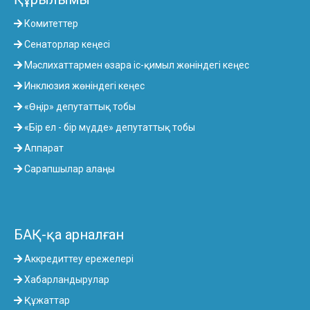
Комитеттер
Сенаторлар кеңесі
Мәслихаттармен өзара іс-қимыл жөніндегі кеңес
Инклюзия жөніндегі кеңес
«Өңір» депутаттық тобы
«Бір ел - бір мүдде» депутаттық тобы
Аппарат
Сарапшылар алаңы
БАҚ-қа арналған
Аккредиттеу ережелері
Хабарландырулар
Құжаттар