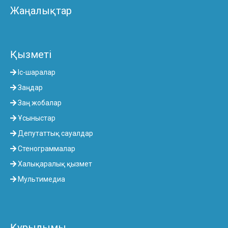
Жаңалықтар
Қызметі
Іс-шаралар
Заңдар
Заң жобалар
Ұсыныстар
Депутаттық сауалдар
Стенограммалар
Халықаралық қызмет
Мультимедиа
Құрылымы