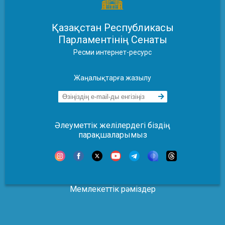
Қазақстан Республикасы
Парламентінің Сенаты
Ресми интернет-ресурс
Жаңалықтарға жазылу
Әлеуметтік желілердегі біздің
парақшаларымыз
Мемлекеттік рәміздер