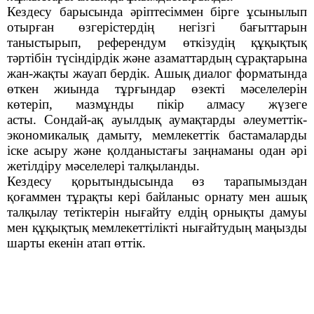
Кездесу барысында әріптесіммен бірге ұсынылып
отырған өзгерістердің негізгі бағыттарын
таныстырып, референдум өткізудің құқықтық
тәртібін түсіндірдік және азаматтардың сұрақтарына
жан-жақты жауап бердік. Ашық диалог форматында
өткен жиында тұрғындар өзекті мәселелерін
көтеріп, мазмұнды пікір алмасу жүзеге
асты.
Сондай-ақ ауылдық аумақтарды әлеуметтік-
экономикалық дамыту, мемлекеттік бастамаларды
іске асыру және қолданыстағы заңнаманы одан әрі
жетілдіру мәселелері талқыланды.
Кездесу қорытындысында өз тарапымыздан
қоғаммен тұрақты кері байланыс орнату мен ашық
талқылау тетіктерін нығайту елдің орнықты дамуы
мен құқықтық мемлекеттілікті нығайтудың маңызды
шарты екенін атап өттік
.