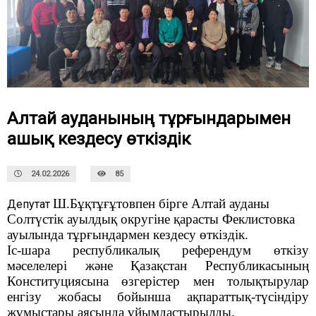
Алтай ауданының тұрғындарымен
ашық кездесу өткіздік
24.02.2026
85
Ш.Бұқтұғұтовпен бірге Алтай ауданы
Депутат
Солтүстік ауылдық округіне қарасты Феклистовка
ауылында тұрғындармен кездесу өткіздік.
Іс-шара республикалық референдум өткізу
мәселелері және Қазақстан Республикасының
Конституциясына өзгерістер мен толықтырулар
енгізу жобасы бойынша ақпараттық-түсіндіру
жұмыстары аясында ұйымдастырылды.