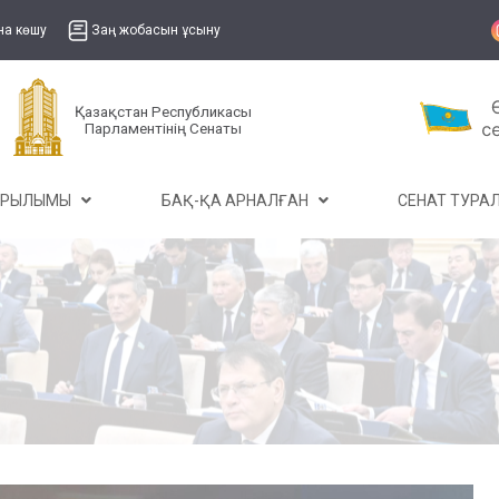
на көшу
Заң жобасын ұсыну
Қазақстан Республикасы
Парламентінің Сенаты
ҰРЫЛЫМЫ
БАҚ-ҚА АРНАЛҒАН
СЕНАТ ТУР