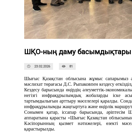
ШҚО-ның даму басымдықтары 
23.02.2026
81
Шығыс Қазақстан облысына ж
ұмыс сапары
мыз
а
мәслихат төрағасы Д.С. Рыпаковпен кездесу өткізді
л
Кездесу барысында өңірдің әлеуметтік-экономика
негізгі инфрақұрылымдық жобаларды іске асыр
тартымдылығын арттыру мәселелері қаралды.
Сонда
инфрақұрылымды жаңғыртуға және өңірлік маршрутта
Сонымен қатар, ісс
апар барысында, әріптесім 
аппаратына қарасты «Шығыс Қазақстан облысыны
Кәсіпорынның қызмет нәтижелері, өзекті мәс
қарастырылды.