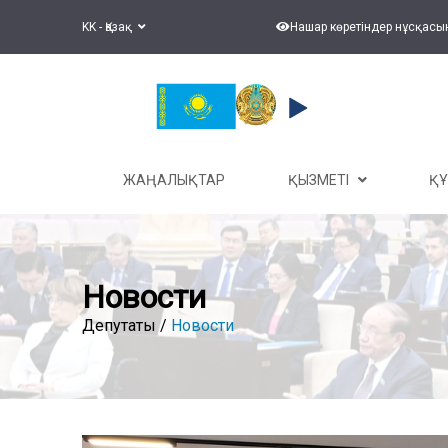
KK - Қазақ
Нашар көретіндер нұсқасы
ЖАҢАЛЫҚТАР
ҚЫЗМЕТІ
Қ
Новости
Депутаты /
Новости