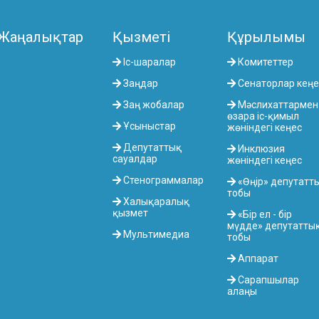
Жаңалықтар
Қызметі
Құрылымы
Іс-шаралар
Комитеттер
Заңдар
Сенаторлар кеңе
Заң жобалар
Мәслихаттармен
өзара іс-қимыл
Ұсыныстар
жөніндегі кеңес
Депутаттық
Инклюзия
сауалдар
жөніндегі кеңес
Стенограммалар
«Өңір» депутатт
тобы
Халықаралық
қызмет
«Бір ел - бір
мүдде» депутатты
Мультимедиа
тобы
Аппарат
Сарапшылар
алаңы