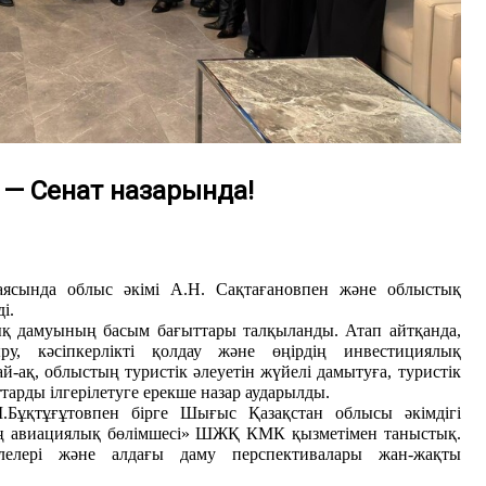
— Сенат назарында!
ясында облыс әкімі А.Н. Са
қ
та
ғ
ановпен және облыстық
ді
.
лық дамуының басым бағыттары талқыланды. Атап айтқанда,
у, кәсіпкерлікті қолдау және өңірдің инвестициялық
й-ақ,
облыстың туристік әлеуетін жүйелі дамытуға, туристік
рды ілгерілетуге ерекше назар аударылды.
Ш.Бұқтұғұтовпен бірге Шығыс Қазақстан облысы әкімдігі
ң авиациялық бөлімшесі» ШЖҚ КМК қызметімен танысты
қ
.
елелері және алдағы даму перспективалары жан-жақты