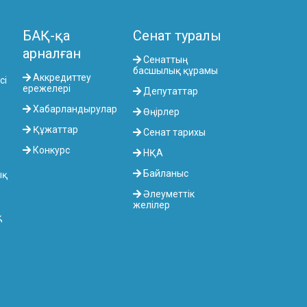
БАҚ-қа
Сенат туралы
арналған
Сенаттың
басшылық құрамы
Аккредиттеу
сі
ережелері
Депутаттар
Хабарландырулар
Өңірлер
Құжаттар
Сенат тарихы
Конкурс
НҚА
Байланыс
ық
Әлеуметтік
желілер
қ