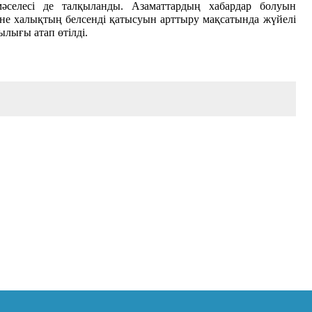
мәселесі
де
талқыланды. Азаматтардың хабардар болуын
әне халықтың белсенді қатысуын арттыру мақсатында жүйелі
ылығы атап өтілді.