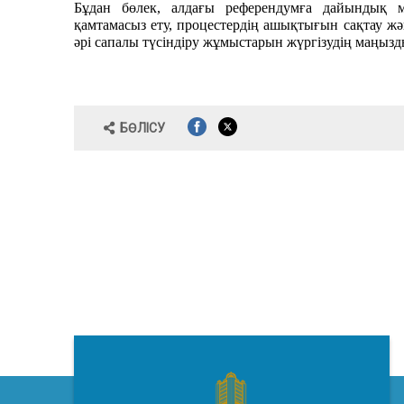
Бұдан бөлек, алдағы референдумға дайындық 
қамтамасыз ету, процестердің ашықтығын сақтау ж
әрі сапалы түсіндіру жұмыстарын жүргізудің маңызд
БӨЛІСУ