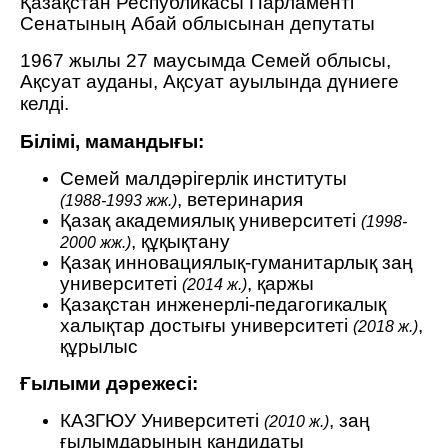
Қазақстан Республикасы Парламенті
Сенатының Абай облысынан депутаты
1967 жылы 27 маусымда Семей облысы,
Ақсуат ауданы, Ақсуат ауылын
да дүниеге
келді.
Білімі, мамандығы:
Семей малдәрігерлік институты
, ветеринария
(1988-1993 жж.)
Қазақ академиялық университеті
(1998-
, құқықтану
2000 жж.)
Қазақ инновациялық-гуманитарлық заң
университеті
, қаржы
(2014 ж.)
Қазақстан инженерлі-педагогикалық
халықтар достығы университеті
,
(2018 ж.)
құрылыс
Ғылыми дәрежесі:
КАЗГЮУ Университеті
, заң
(2010 ж.)
ғылымдарының кандидаты