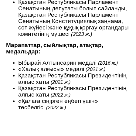
Қазақстан Республикасы Парламенті
Сенатының
д
епутаты болып сайланды,
Қазақстан Республикасы Парламенті
Сенатының Конституциялық заңнама,
сот жүйесі және құқық қорғау органдары
комитетінің
мүшесі
(2023 ж
.
)
Марапаттар, сыйлықтар, атақтар,
медальдар:
Ыбырай Алтынсарин медалі
(2016
ж
.)
«Халық алғысы»
медалі
(2021
ж
.)
Қазақстан Республикасы Президентінің
алғыс хаты
(2021
ж
.)
Қазақстан Республикасы Президентінің
алғыс хаты
(2022
ж
.)
«Қалаға сіңірген еңбегі үшін»
төсбелгісі
(2022 ж.)