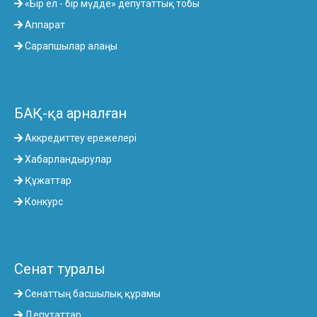
«Бір ел - бір мүдде» депутаттық тобы
Аппарат
Сарапшылар алаңы
БАҚ-қа арналған
Аккредиттеу ережелері
Хабарландырулар
Құжаттар
Конкурс
Сенат туралы
Сенаттың басшылық құрамы
Депутаттар