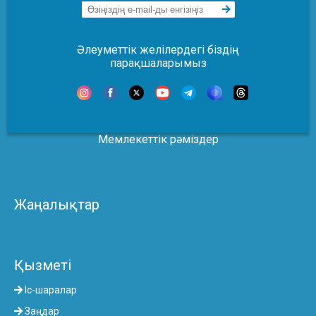
Әлеуметтік желілердегі біздің
парақшаларымыз
Мемлекеттік рәміздер
Жаңалықтар
Қызметі
Іс-шаралар
Заңдар