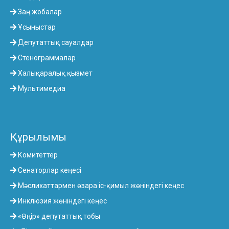
Заң жобалар
Ұсыныстар
Депутаттық сауалдар
Стенограммалар
Халықаралық қызмет
Мультимедиа
Құрылымы
Комитеттер
Сенаторлар кеңесі
Мәслихаттармен өзара іс-қимыл жөніндегі кеңес
Инклюзия жөніндегі кеңес
«Өңір» депутаттық тобы