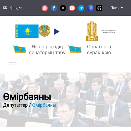
KK - Қазақ
Тағы
Қазақстан Республикасы
Парламентінің Сенаты
Өмірбаяны
Депутаттар /
Өмірбаяны