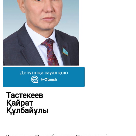
Депутатқа сауал қою
Тастекеев
Қайрат
Құлбайұлы