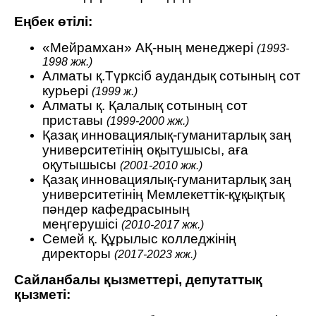
Еңбек өтілі:
«Мейрамхан» АҚ-ның менеджері
(1993-
1998 жж.)
Алматы қ.Түрксіб аудандық сотының сот
курьері
(1999 ж.)
Алматы қ. Қалалық сотының сот
приставы
(1999-2000 жж.)
Қазақ инновациялық-гуманитарлық заң
университетінің оқытушысы, аға
оқутышысы
(2001-2010 жж.)
Қазақ инновациялық-гуманитарлық заң
университетінің Мемлекеттік-құқықтық
пәндер кафедрасының
меңгерушісі
(2010-2017 жж.)
Семей қ. Құрылыс колледжінің
директоры
(2017-2023 жж.)
Сайланбалы қызметтері, депутаттық
қызметі: