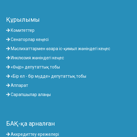
Құрылымы
Комитеттер
Сенаторлар кеңесі
Мәслихаттармен өзара іс-қимыл жөніндегі кеңес
Инклюзия жөніндегі кеңес
«Өңір» депутаттық тобы
«Бір ел - бір мүдде» депутаттық тобы
Аппарат
Сарапшылар алаңы
БАҚ-қа арналған
Аккредиттеу ережелері