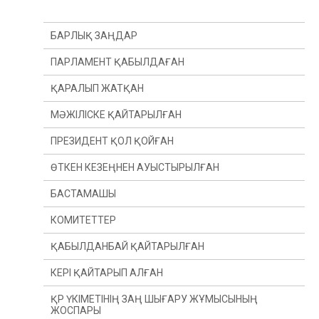
БАРЛЫҚ ЗАҢДАР
ПАРЛАМЕНТ ҚАБЫЛДАҒАН
ҚАРАЛЫП ЖАТҚАН
МӘЖІЛІСКЕ ҚАЙТАРЫЛҒАН
ПРЕЗИДЕНТ ҚОЛ ҚОЙҒАН
ӨТКЕН КЕЗЕҢНЕН АУЫСТЫРЫЛҒАН
БАСТАМАШЫ
ӨТКЕН ЖЫЛДАН
КОМИТЕТТЕР
ӨТКЕН СЕССИЯДАН
ПРЕЗИДЕНТ
ҚАБЫЛДАНБАЙ ҚАЙТАРЫЛҒАН
ДЕПУТАТ(Ы)
КОНСТИТУЦИЯЛЫҚ ЗАҢНАМА, СОТ ЖҮЙЕСІ
ЖӘНЕ ҚҰҚЫҚ ҚОРҒАУ ОРГАНДАРЫ КОМИТЕТІ
КЕРІ ҚАЙТАРЫП АЛҒАН
ҮКІМЕТ
ҚАРЖЫ ЖӘНЕ БЮДЖЕТ КОМИТЕТІ
ҚР ҮКІМЕТІНІҢ ЗАҢ ШЫҒАРУ ЖҰМЫСЫНЫҢ
ЖОСПАРЫ
ХАЛЫҚАРАЛЫҚ ҚАТЫНАСТАР, ҚОРҒАНЫС