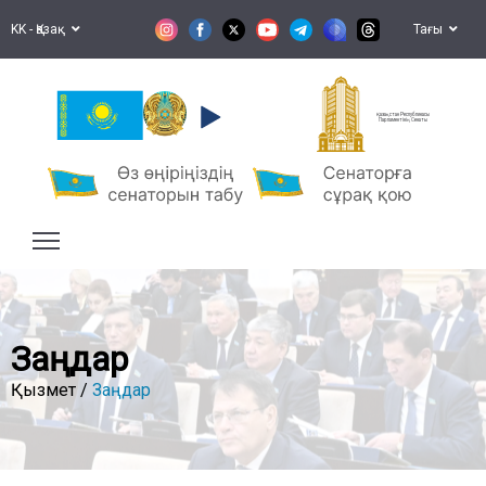
KK - Қазақ
Тағы
Қазақстан Республикасы
Парламентінің Сенаты
Заңдар
Қызмет /
Заңдар