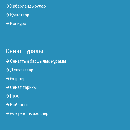
Хабарландырулар
Құжаттар
Конкурс
Сенат туралы
Сенаттың басшылық құрамы
Депутаттар
Өңірлер
Сенат тарихы
НҚА
Байланыс
Әлеуметтік желілер