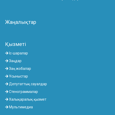
Жаңалықтар
Қызметі
Іс-шаралар
Заңдар
Заң жобалар
Ұсыныстар
Депутаттық сауалдар
Стенограммалар
Халықаралық қызмет
Мультимедиа