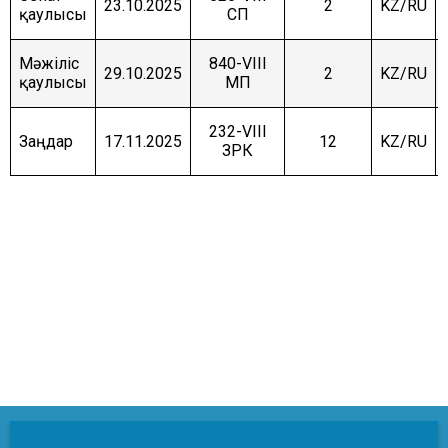
23.10.2025
2
KZ/RU
қаулысы
СП
Мәжіліс
840-VIII
29.10.2025
2
KZ/RU
қаулысы
МП
232-VIII
Заңдар
17.11.2025
12
KZ/RU
ЗРК