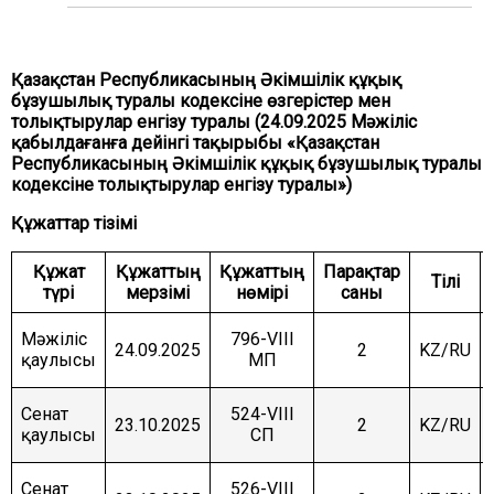
ЖӘНЕ ҚАУІПСІЗДІК КОМИТЕТІ
АГРАРЛЫҚ МӘСЕЛЕЛЕР, ТАБИҒАТТЫ
ПАЙДАЛАНУ ЖӘНЕ АУЫЛДЫҚ АУМАҚТАРДЫ
Қазақстан Республикасының Әкімшілік құқық
ДАМЫТУ КОМИТЕТІ
бұзушылық туралы кодексіне өзгерістер мен
толықтырулар енгізу туралы (24.09.2025 Мәжіліс
ӘЛЕУМЕТТІК-МӘДЕНИ ДАМУ ЖӘНЕ ҒЫЛЫМ
КОМИТЕТІ
қабылдағанға дейінгі тақырыбы «Қазақстан
Республикасының Әкімшілік құқық бұзушылық туралы
ЭКОНОМИКАЛЫҚ САЯСАТ, ИННОВАЦИЯЛЫҚ
кодексіне толықтырулар енгізу туралы»)
ДАМУ ЖӘНЕ КӘСІПКЕРЛІК ТҰРАҚТЫ КОМИТЕТІ
Құжаттар тізімі
Құжат
Құжаттың
Құжаттың
Парақтар
Тілі
түрі
мерзімі
нөмірі
саны
Мәжіліс
796-VIII
24.09.2025
2
KZ/RU
қаулысы
МП
Сенат
524-VIII
23.10.2025
2
KZ/RU
қаулысы
СП
Сенат
526-VIII