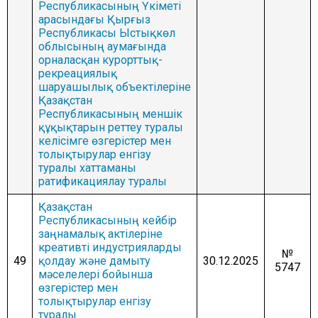
Республикасының Үкiметi
арасындағы Қырғыз
Республикасы Ыстықкөл
облысының аумағында
орналасқан курорттық-
рекреациялық
шаруашылық объектiлерiне
Қазақстан
Республикасының меншiк
құқықтарын реттеу туралы
келiсiмге өзгерістер мен
толықтырулар енгізу
туралы хаттаманы
ратификациялау туралы
Қазақстан
Республикасының кейбір
заңнамалық актілеріне
креативті индустрияларды
№
49
қолдау және дамыту
30.12.2025
5747
мәселелері бойынша
өзгерістер мен
толықтырулар енгізу
туралы