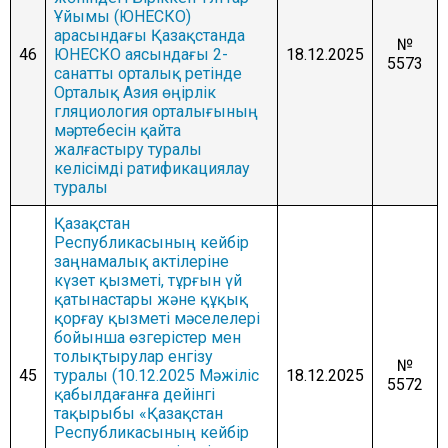
Ұйымы (ЮНЕСКО)
арасындағы Қазақстанда
№
46
ЮНЕСКО аясындағы 2-
18.12.2025
5573
санатты орталық ретінде
Орталық Азия өңірлік
гляциология орталығының
мәртебесін қайта
жалғастыру туралы
келісімді ратификациялау
туралы
Қазақстан
Республикасының кейбір
заңнамалық актілеріне
күзет қызметі, тұрғын үй
қатынастары және құқық
қорғау қызметі мәселелері
бойынша өзгерістер мен
толықтырулар енгізу
№
45
туралы (10.12.2025 Мәжіліс
18.12.2025
5572
қабылдағанға дейінгі
тақырыбы «Қазақстан
Республикасының кейбір