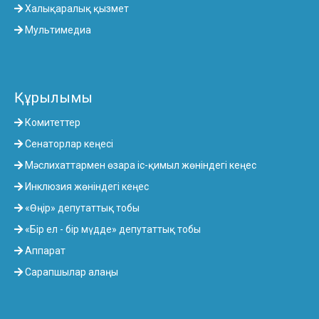
Халықаралық қызмет
Мультимедиа
Құрылымы
Комитеттер
Сенаторлар кеңесі
Мәслихаттармен өзара іс-қимыл жөніндегі кеңес
Инклюзия жөніндегі кеңес
«Өңір» депутаттық тобы
«Бір ел - бір мүдде» депутаттық тобы
Аппарат
Сарапшылар алаңы