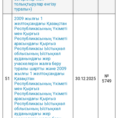
толықтырулар енгізу
туралы»)
2009 жылғы 1
желтоқсандағы Қазақстан
Республикасының Үкіметі
мен Қырғыз
Республикасының Үкіметі
арасындағы Қырғыз
Республикасы Ыстықкөл
облысының Ыстықкөл
ауданындағы жер
учаскелерін жалға беру
туралы шартты және 2009
жылғы 1 желтоқсандағы
№
51
Қазақстан
30.12.2025
5749
Республикасының Үкіметі
мен Қырғыз
Республикасының Үкіметі
арасындағы Қырғыз
Республикасы Ыстықкөл
облысының Ыстықкөл
ауданындағы жер