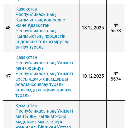
Қазақстан
Республикасының
Қылмыстық кодексіне
және Қазақстан
№
48
18.12.2025
Республикасының
5578
Қылмыстық-процестік
кодексіне толықтырулар
енгізу туралы
Қазақстан
Республикасының Үкіметі
мен Француз
Республикасының Үкіметі
№
47
18.12.2025
арасындағы адамдарды
5574
реадмиссиялау туралы
келісімді ратификациялау
туралы
Қазақстан
Республикасының Үкіметі
мен Білім, ғылым және
мәдениет мәселелері
жөніндегі Біріккен Ұлттар