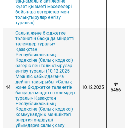
заңнамалық актілеріне
күзет қызметі мәселелері
бойынша өзгерістер мен
толықтырулар енгізу
туралы»)
Салық және бюджетке
төленетін басқа да міндетті
төлемдер туралы»
Қазақстан
Республикасының
Кодексіне (Салық кодексі)
өзгеріс пен толықтырулар
енгізу туралы (10.12.2025
Мәжіліс қабылдағанға
дейінгі тақырыбы «Салық
№
44
және бюджетке төленетін
10.12.2025
5466
басқа да міндетті төлемдер
туралы» Қазақстан
Республикасының
Кодексіне (Салық кодексі)
коммуналдық меншіктегі
энергия өндіруші
ұйымдарға салық салу