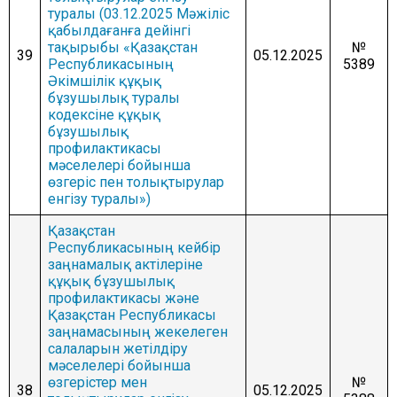
туралы (03.12.2025 Мәжіліс
қабылдағанға дейінгі
тақырыбы «Қазақстан
№
39
05.12.2025
Республикасының
5389
Әкімшілік құқық
бұзушылық туралы
кодексіне құқық
бұзушылық
профилактикасы
мәселелері бойынша
өзгеріс пен толықтырулар
енгізу туралы»)
Қазақстан
Республикасының кейбір
заңнамалық актілеріне
құқық бұзушылық
профилактикасы және
Қазақстан Республикасы
заңнамасының жекелеген
салаларын жетілдіру
мәселелері бойынша
өзгерістер мен
№
38
05.12.2025