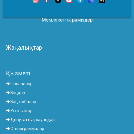
Мемлекеттік рәміздер
Жаңалықтар
Қызметі
Іс-шаралар
Заңдар
Заң жобалар
Ұсыныстар
Депутаттық сауалдар
Стенограммалар