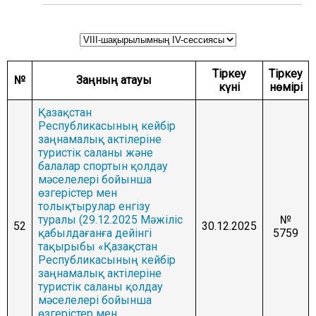
ЖӘНЕ ҚАУІПСІЗДІК КОМИТЕТІ
АГРАРЛЫҚ МӘСЕЛЕЛЕР, ТАБИҒАТТЫ
ПАЙДАЛАНУ ЖӘНЕ АУЫЛДЫҚ АУМАҚТАРДЫ
ДАМЫТУ КОМИТЕТІ
Тіркеу
Тіркеу
ӘЛЕУМЕТТІК-МӘДЕНИ ДАМУ ЖӘНЕ ҒЫЛЫМ
№
Заңның атауы
күні
нөмірі
КОМИТЕТІ
Қазақстан
ЭКОНОМИКАЛЫҚ САЯСАТ, ИННОВАЦИЯЛЫҚ
Республикасының кейбір
ДАМУ ЖӘНЕ КӘСІПКЕРЛІК ТҰРАҚТЫ КОМИТЕТІ
заңнамалық актілеріне
туристік саланы және
балалар спортын қолдау
мәселелері бойынша
өзгерістер мен
толықтырулар енгізу
туралы (29.12.2025 Мәжіліс
№
52
30.12.2025
қабылдағанға дейінгі
5759
тақырыбы «Қазақстан
Республикасының кейбір
заңнамалық актілеріне
туристік саланы қолдау
мәселелері бойынша
өзгерістер мен