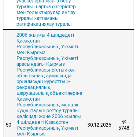
учаскелерін жалға беру
туралы шартқа өзгерістер
мен толықтырулар енгізу
туралы хаттаманы
ратификациялау туралы
2006 жылғы 4 шiлдедегі
Қазақстан
Республикасының Үкiметi
мен Қырғыз
Республикасының Үкiметi
арасындағы Қырғыз
Республикасы Ыстықкөл
облысының аумағында
орналасқан курорттық-
рекреациялық
шаруашылық объектiлерiне
Қазақстан
Республикасының меншiк
құқықтарын реттеу туралы
келiсiмді және 2006 жылғы
4 шілдедегі Қазақстан
№
50
30.12.2025
Республикасының Үкiметi
5748
мен Қырғыз