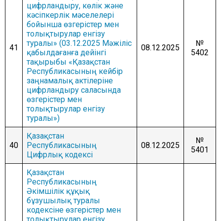
цифрландыру, көлік және
кәсіпкерлік мәселелері
бойынша өзгерістер мен
толықтырулар енгізу
туралы» (03.12.2025 Мәжіліс
№
41
08.12.2025
қабылдағанға дейінгі
5402
тақырыбы «Қазақстан
Республикасының кейбір
заңнамалық актілеріне
цифрландыру саласында
өзгерістер мен
толықтырулар енгізу
туралы»)
Қазақстан
№
40
Республикасының
08.12.2025
5401
Цифрлық кодексі
Қазақстан
Республикасының
Әкімшілік құқық
бұзушылық туралы
кодексіне өзгерістер мен
толықтырулар енгізу