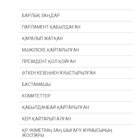
БАРЛЫҚ ЗАҢДАР
ПАРЛАМЕНТ ҚАБЫЛДАҒАН
ҚАРАЛЫП ЖАТҚАН
МӘЖІЛІСКЕ ҚАЙТАРЫЛҒАН
ПРЕЗИДЕНТ ҚОЛ ҚОЙҒАН
ӨТКЕН КЕЗЕҢНЕН АУЫСТЫРЫЛҒАН
БАСТАМАШЫ
ӨТКЕН ЖЫЛДАН
КОМИТЕТТЕР
ӨТКЕН СЕССИЯДАН
ПРЕЗИДЕНТ
ҚАБЫЛДАНБАЙ ҚАЙТАРЫЛҒАН
ДЕПУТАТ(Ы)
КОНСТИТУЦИЯЛЫҚ ЗАҢНАМА, СОТ ЖҮЙЕСІ
ЖӘНЕ ҚҰҚЫҚ ҚОРҒАУ ОРГАНДАРЫ КОМИТЕТІ
КЕРІ ҚАЙТАРЫП АЛҒАН
ҮКІМЕТ
ҚАРЖЫ ЖӘНЕ БЮДЖЕТ КОМИТЕТІ
ҚР ҮКІМЕТІНІҢ ЗАҢ ШЫҒАРУ ЖҰМЫСЫНЫҢ
ЖОСПАРЫ
ХАЛЫҚАРАЛЫҚ ҚАТЫНАСТАР, ҚОРҒАНЫС