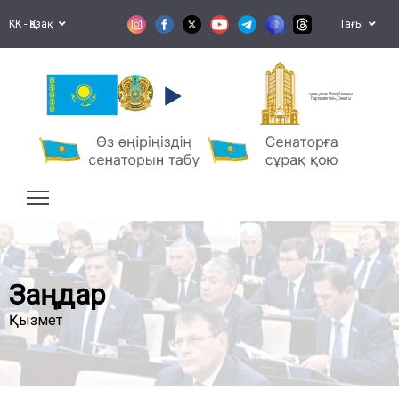
KK - Қазақ
Тағы
Қазақстан Республикасы
Парламентінің Сенаты
Заңдар
Қызмет