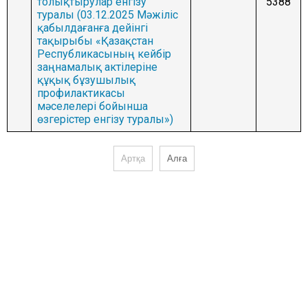
толықтырулар енгізу
5388
туралы (03.12.2025 Мәжіліс
қабылдағанға дейінгі
тақырыбы «Қазақстан
Республикасының кейбір
заңнамалық актілеріне
құқық бұзушылық
профилактикасы
мәселелері бойынша
өзгерістер енгізу туралы»)
Артқа
Алға