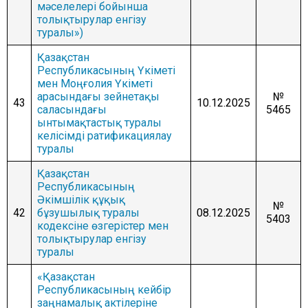
мәселелері бойынша
толықтырулар енгізу
туралы»)
Қазақстан
Республикасының Үкіметі
мен Моңғолия Үкіметі
арасындағы зейнетақы
№
43
10.12.2025
саласындағы
5465
ынтымақтастық туралы
келісімді ратификациялау
туралы
Қазақстан
Республикасының
Әкімшілік құқық
№
42
бұзушылық туралы
08.12.2025
5403
кодексіне өзгерістер мен
толықтырулар енгізу
туралы
«Қазақстан
Республикасының кейбір
заңнамалық актілеріне