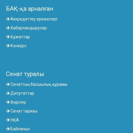
БАҚ-қа арналған
Аккредиттеу ережелері
Хабарландырулар
Құжаттар
Конкурс
Сенат туралы
Сенаттың басшылық құрамы
Депутаттар
Өңірлер
Сенат тарихы
НҚА
Байланыс