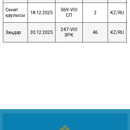
Сенат
569-VIII
18.12.2025
2
KZ/RU
қаулысы
СП
247-VIII
Заңдар
30.12.2025
46
KZ/RU
ЗРК