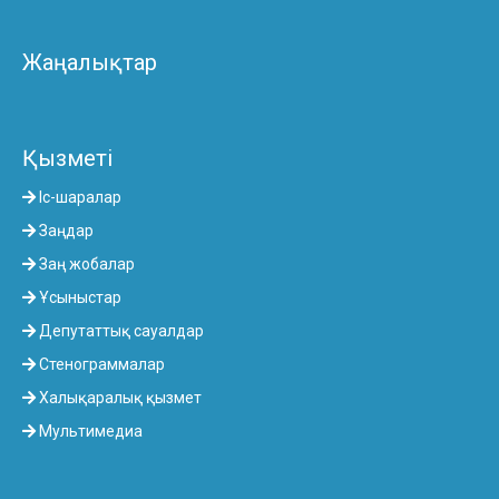
Жаңалықтар
Қызметі
Іс-шаралар
Заңдар
Заң жобалар
Ұсыныстар
Депутаттық сауалдар
Стенограммалар
Халықаралық қызмет
Мультимедиа