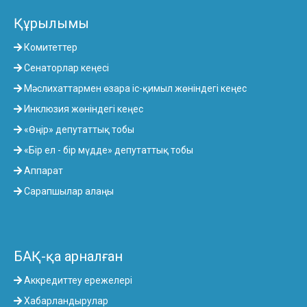
Құрылымы
Комитеттер
Сенаторлар кеңесі
Мәслихаттармен өзара іс-қимыл жөніндегі кеңес
Инклюзия жөніндегі кеңес
«Өңір» депутаттық тобы
«Бір ел - бір мүдде» депутаттық тобы
Аппарат
Сарапшылар алаңы
БАҚ-қа арналған
Аккредиттеу ережелері
Хабарландырулар