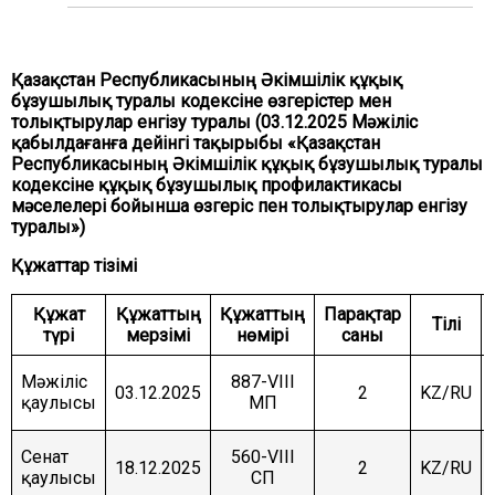
ЖӘНЕ ҚАУІПСІЗДІК КОМИТЕТІ
АГРАРЛЫҚ МӘСЕЛЕЛЕР, ТАБИҒАТТЫ
ПАЙДАЛАНУ ЖӘНЕ АУЫЛДЫҚ АУМАҚТАРДЫ
Қазақстан Республикасының Әкімшілік құқық
ДАМЫТУ КОМИТЕТІ
бұзушылық туралы кодексіне өзгерістер мен
толықтырулар енгізу туралы (03.12.2025 Мәжіліс
ӘЛЕУМЕТТІК-МӘДЕНИ ДАМУ ЖӘНЕ ҒЫЛЫМ
КОМИТЕТІ
қабылдағанға дейінгі тақырыбы «Қазақстан
Республикасының Әкімшілік құқық бұзушылық туралы
ЭКОНОМИКАЛЫҚ САЯСАТ, ИННОВАЦИЯЛЫҚ
кодексіне құқық бұзушылық профилактикасы
ДАМУ ЖӘНЕ КӘСІПКЕРЛІК ТҰРАҚТЫ КОМИТЕТІ
мәселелері бойынша өзгеріс пен толықтырулар енгізу
туралы»)
Құжаттар тізімі
Құжат
Құжаттың
Құжаттың
Парақтар
Тілі
түрі
мерзімі
нөмірі
саны
Мәжіліс
887-VIII
03.12.2025
2
KZ/RU
қаулысы
МП
Сенат
560-VIII
18.12.2025
2
KZ/RU
қаулысы
СП