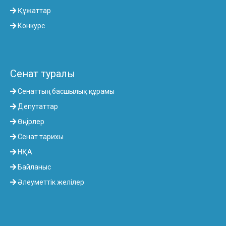
Құжаттар
Конкурс
Сенат туралы
Сенаттың басшылық құрамы
Депутаттар
Өңірлер
Сенат тарихы
НҚА
Байланыс
Әлеуметтік желілер