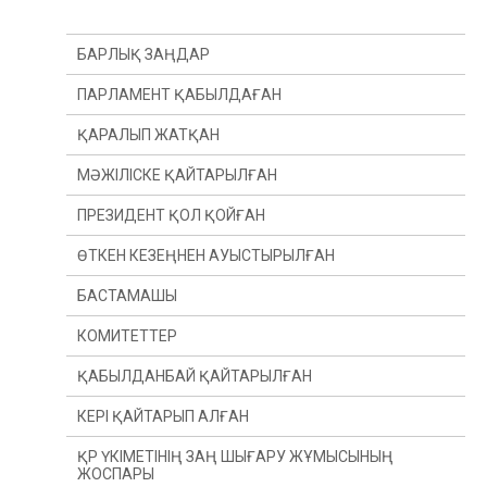
БАРЛЫҚ ЗАҢДАР
ПАРЛАМЕНТ ҚАБЫЛДАҒАН
ҚАРАЛЫП ЖАТҚАН
МӘЖІЛІСКЕ ҚАЙТАРЫЛҒАН
ПРЕЗИДЕНТ ҚОЛ ҚОЙҒАН
ӨТКЕН КЕЗЕҢНЕН АУЫСТЫРЫЛҒАН
БАСТАМАШЫ
ӨТКЕН ЖЫЛДАН
КОМИТЕТТЕР
ӨТКЕН СЕССИЯДАН
ПРЕЗИДЕНТ
ҚАБЫЛДАНБАЙ ҚАЙТАРЫЛҒАН
ДЕПУТАТ(Ы)
КОНСТИТУЦИЯЛЫҚ ЗАҢНАМА, СОТ ЖҮЙЕСІ
ЖӘНЕ ҚҰҚЫҚ ҚОРҒАУ ОРГАНДАРЫ КОМИТЕТІ
КЕРІ ҚАЙТАРЫП АЛҒАН
ҮКІМЕТ
ҚАРЖЫ ЖӘНЕ БЮДЖЕТ КОМИТЕТІ
ҚР ҮКІМЕТІНІҢ ЗАҢ ШЫҒАРУ ЖҰМЫСЫНЫҢ
ЖОСПАРЫ
ХАЛЫҚАРАЛЫҚ ҚАТЫНАСТАР, ҚОРҒАНЫС