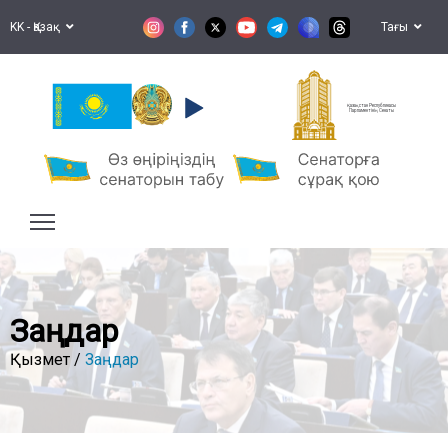
KK - Қазақ
Тағы
Қазақстан Республикасы
Парламентінің Сенаты
Заңдар
Қызмет /
Заңдар