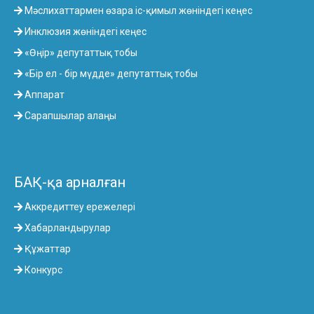
Мәслихаттармен өзара іс-қимыл жөніндегі кеңес
Инклюзия жөніндегі кеңес
«Өңір» депутаттық тобы
«Бір ел - бір мүдде» депутаттық тобы
Аппарат
Сарапшылар алаңы
БАҚ-қа арналған
Аккредиттеу ережелері
Хабарландырулар
Құжаттар
Конкурс