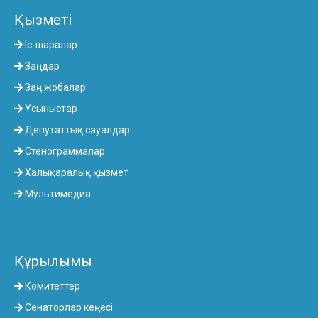
Қызметі
Іс-шаралар
Заңдар
Заң жобалар
Ұсыныстар
Депутаттық сауалдар
Стенограммалар
Халықаралық қызмет
Мультимедиа
Құрылымы
Комитеттер
Сенаторлар кеңесі