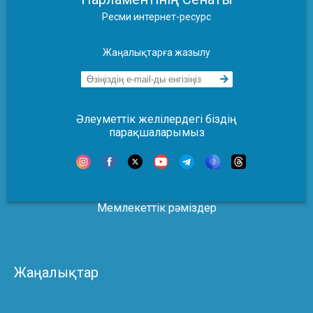
Ресми интернет-ресурс
Жаңалықтарға жазылу
Әлеуметтік желілердегі біздің
парақшаларымыз
Мемлекеттік рәміздер
Жаңалықтар