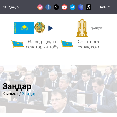
KK - Қазақ
Тағы
Қазақстан Республикасы
Парламентінің Сенаты
Заңдар
Қызмет /
Заңдар