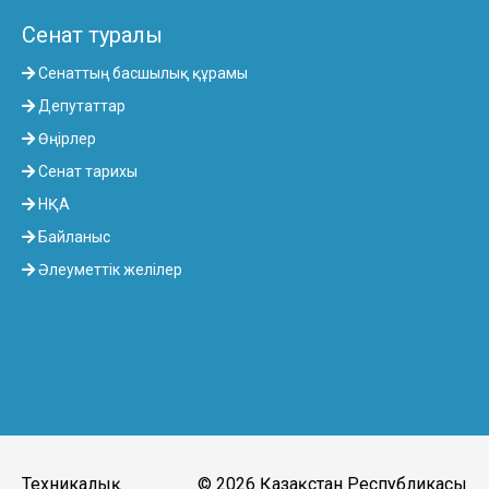
Сенат туралы
Сенаттың басшылық құрамы
Депутаттар
Өңірлер
Сенат тарихы
НҚА
Байланыс
Әлеуметтік желілер
Техникалық
© 2026 Қазақстан Республикасы