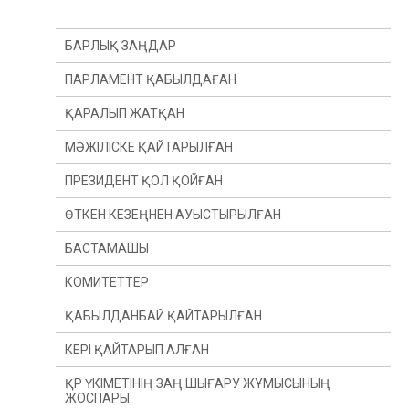
БАРЛЫҚ ЗАҢДАР
ПАРЛАМЕНТ ҚАБЫЛДАҒАН
ҚАРАЛЫП ЖАТҚАН
МӘЖІЛІСКЕ ҚАЙТАРЫЛҒАН
ПРЕЗИДЕНТ ҚОЛ ҚОЙҒАН
ӨТКЕН КЕЗЕҢНЕН АУЫСТЫРЫЛҒАН
БАСТАМАШЫ
ӨТКЕН ЖЫЛДАН
КОМИТЕТТЕР
ӨТКЕН СЕССИЯДАН
ПРЕЗИДЕНТ
ҚАБЫЛДАНБАЙ ҚАЙТАРЫЛҒАН
ДЕПУТАТ(Ы)
КОНСТИТУЦИЯЛЫҚ ЗАҢНАМА, СОТ ЖҮЙЕСІ
ЖӘНЕ ҚҰҚЫҚ ҚОРҒАУ ОРГАНДАРЫ КОМИТЕТІ
КЕРІ ҚАЙТАРЫП АЛҒАН
ҮКІМЕТ
ҚАРЖЫ ЖӘНЕ БЮДЖЕТ КОМИТЕТІ
ҚР ҮКІМЕТІНІҢ ЗАҢ ШЫҒАРУ ЖҰМЫСЫНЫҢ
ЖОСПАРЫ
ХАЛЫҚАРАЛЫҚ ҚАТЫНАСТАР, ҚОРҒАНЫС