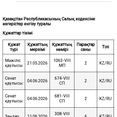
ЖӘНЕ ҚАУІПСІЗДІК КОМИТЕТІ
АГРАРЛЫҚ МӘСЕЛЕЛЕР, ТАБИҒАТТЫ
ПАЙДАЛАНУ ЖӘНЕ АУЫЛДЫҚ АУМАҚТАРДЫ
Қазақстан Республикасының Салық кодексіне
ДАМЫТУ КОМИТЕТІ
өзгерістер енгізу туралы
ӘЛЕУМЕТТІК-МӘДЕНИ ДАМУ ЖӘНЕ ҒЫЛЫМ
Құжаттар тізімі
КОМИТЕТІ
ЭКОНОМИКАЛЫҚ САЯСАТ, ИННОВАЦИЯЛЫҚ
Құжат
Құжаттың
Құжаттың
Парақтар
Тілі
ДАМУ ЖӘНЕ КӘСІПКЕРЛІК ТҰРАҚТЫ КОМИТЕТІ
түрі
мерзімі
нөмірі
саны
Мәжіліс
1063-VIII
21.05.2026
2
KZ/RU
қаулысы
МП
Сенат
674-VIII
04.06.2026
2
KZ/RU
қаулысы
СП
Сенат
681-VIII
04.06.2026
2
KZ/RU
қаулысы
СП
308-VIII
Заңдар
11.06.2026
6
KZ/RU