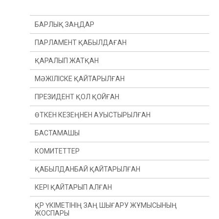
БАРЛЫҚ ЗАҢДАР
ПАРЛАМЕНТ ҚАБЫЛДАҒАН
ҚАРАЛЫП ЖАТҚАН
МӘЖІЛІСКЕ ҚАЙТАРЫЛҒАН
ПРЕЗИДЕНТ ҚОЛ ҚОЙҒАН
ӨТКЕН КЕЗЕҢНЕН АУЫСТЫРЫЛҒАН
БАСТАМАШЫ
ӨТКЕН ЖЫЛДАН
КОМИТЕТТЕР
ӨТКЕН СЕССИЯДАН
ПРЕЗИДЕНТ
ҚАБЫЛДАНБАЙ ҚАЙТАРЫЛҒАН
ДЕПУТАТ(Ы)
КОНСТИТУЦИЯЛЫҚ ЗАҢНАМА, СОТ ЖҮЙЕСІ
ЖӘНЕ ҚҰҚЫҚ ҚОРҒАУ ОРГАНДАРЫ КОМИТЕТІ
КЕРІ ҚАЙТАРЫП АЛҒАН
ҮКІМЕТ
ҚАРЖЫ ЖӘНЕ БЮДЖЕТ КОМИТЕТІ
ҚР ҮКІМЕТІНІҢ ЗАҢ ШЫҒАРУ ЖҰМЫСЫНЫҢ
ЖОСПАРЫ
ХАЛЫҚАРАЛЫҚ ҚАТЫНАСТАР, ҚОРҒАНЫС