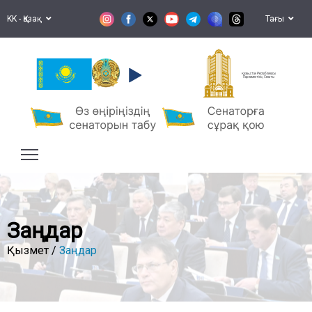
KK - Қазақ
Тағы
Қазақстан Республикасы
Парламентінің Сенаты
Заңдар
Қызмет /
Заңдар