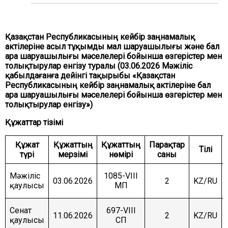
ЖӘНЕ ҚАУІПСІЗДІК КОМИТЕТІ
АГРАРЛЫҚ МӘСЕЛЕЛЕР, ТАБИҒАТТЫ
ПАЙДАЛАНУ ЖӘНЕ АУЫЛДЫҚ АУМАҚТАРДЫ
Қазақстан Республикасының кейбір заңнамалық
ДАМЫТУ КОМИТЕТІ
актілеріне асыл тұқымды мал шаруашылығы және бал
ара шаруашылығы мәселелері бойынша өзгерістер мен
ӘЛЕУМЕТТІК-МӘДЕНИ ДАМУ ЖӘНЕ ҒЫЛЫМ
КОМИТЕТІ
толықтырулар енгізу туралы (03.06.2026 Мәжіліс
қабылдағанға дейінгі тақырыбы «Қазақстан
ЭКОНОМИКАЛЫҚ САЯСАТ, ИННОВАЦИЯЛЫҚ
Республикасының кейбір заңнамалық актілеріне бал
ДАМУ ЖӘНЕ КӘСІПКЕРЛІК ТҰРАҚТЫ КОМИТЕТІ
ара шаруашылығы мәселелері бойынша өзгерістер мен
толықтырулар енгізу»)
Құжаттар тізімі
Құжат
Құжаттың
Құжаттың
Парақтар
Тілі
түрі
мерзімі
нөмірі
саны
Мәжіліс
1085-VIII
03.06.2026
2
KZ/RU
қаулысы
МП
Сенат
697-VIII
11.06.2026
2
KZ/RU
қаулысы
СП