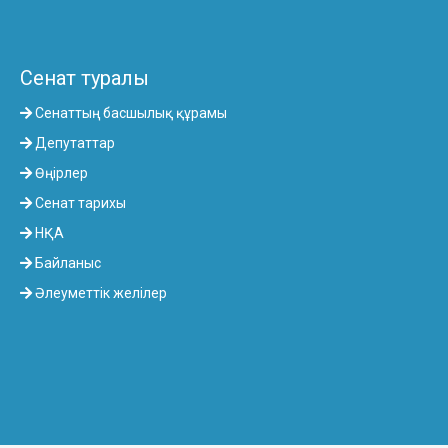
Сенат туралы
Сенаттың басшылық құрамы
Депутаттар
Өңірлер
Сенат тарихы
НҚА
Байланыс
Әлеуметтік желілер