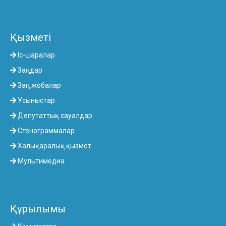
Қызметі
Іс-шаралар
Заңдар
Заң жобалар
Ұсыныстар
Депутаттық сауалдар
Стенограммалар
Халықаралық қызмет
Мультимедиа
Құрылымы