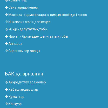
Комитеттер
Сенаторлар кеңесі
Мәслихаттармен өзара іс-қимыл жөніндегі кеңес
Инклюзия жөніндегі кеңес
«Өңір» депутаттық тобы
«Бір ел - бір мүдде» депутаттық тобы
Аппарат
Сарапшылар алаңы
БАҚ-қа арналған
Аккредиттеу ережелері
Хабарландырулар
Құжаттар
Конкурс