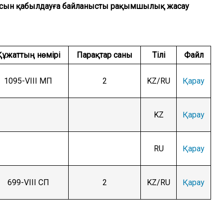
ясын қабылдауға байланысты рақымшылық жасау
Құжаттың нөмірі
Парақтар саны
Тілі
Файл
1095-VIII МП
2
KZ/RU
Қарау
KZ
Қарау
RU
Қарау
699-VIII СП
2
KZ/RU
Қарау