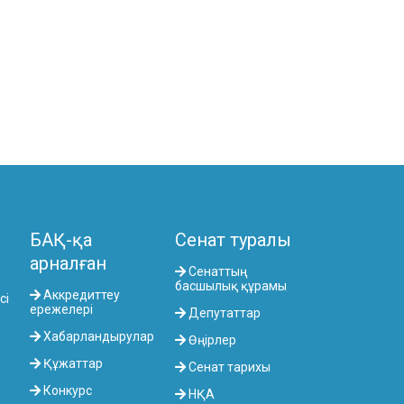
КОМИТЕТІ
АГРАРЛЫҚ МӘСЕЛЕЛЕР, ТАБИҒАТТЫ
ПАЙДАЛАНУ ЖӘНЕ АУЫЛДЫҚ
АУМАҚТАРДЫ ДАМЫТУ КОМИТЕТІ
ӘЛЕУМЕТТІК-МӘДЕНИ ДАМУ ЖӘНЕ
ҒЫЛЫМ КОМИТЕТІ
ЭКОНОМИКАЛЫҚ САЯСАТ,
ИННОВАЦИЯЛЫҚ ДАМУ ЖӘНЕ
КӘСІПКЕРЛІК ТҰРАҚТЫ КОМИТЕТІ
БАҚ-қа
Сенат туралы
арналған
Сенаттың
басшылық құрамы
Аккредиттеу
сі
ережелері
Депутаттар
Хабарландырулар
Өңірлер
Құжаттар
Сенат тарихы
Конкурс
НҚА