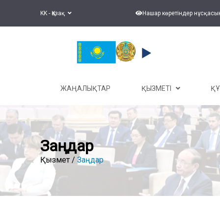
KK - Қазақ
Нашар көретіндер нұсқасы
ЖАҢАЛЫҚТАР
ҚЫЗМЕТІ
Қ
Заңдар
Қызмет /
Заңдар