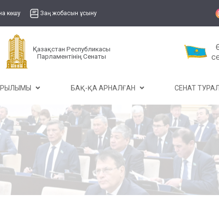
на көшу
Заң жобасын ұсыну
Қазақстан Республикасы
Парламентінің Сенаты
ҰРЫЛЫМЫ
БАҚ-ҚА АРНАЛҒАН
СЕНАТ ТУР