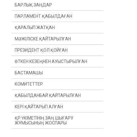
БАРЛЫҚ ЗАҢДАР
ПАРЛАМЕНТ ҚАБЫЛДАҒАН
ҚАРАЛЫП ЖАТҚАН
МӘЖІЛІСКЕ ҚАЙТАРЫЛҒАН
ПРЕЗИДЕНТ ҚОЛ ҚОЙҒАН
ӨТКЕН КЕЗЕҢНЕН АУЫСТЫРЫЛҒАН
БАСТАМАШЫ
ӨТКЕН ЖЫЛДАН
КОМИТЕТТЕР
ӨТКЕН СЕССИЯДАН
ПРЕЗИДЕНТ
ҚАБЫЛДАНБАЙ ҚАЙТАРЫЛҒАН
ДЕПУТАТ(Ы)
КОНСТИТУЦИЯЛЫҚ ЗАҢНАМА, СОТ
ЖҮЙЕСІ ЖӘНЕ ҚҰҚЫҚ ҚОРҒАУ
ОРГАНДАРЫ КОМИТЕТІ
КЕРІ ҚАЙТАРЫП АЛҒАН
ҮКІМЕТ
ҚАРЖЫ ЖӘНЕ БЮДЖЕТ КОМИТЕТІ
ҚР ҮКІМЕТІНІҢ ЗАҢ ШЫҒАРУ
ЖҰМЫСЫНЫҢ ЖОСПАРЫ
ХАЛЫҚАРАЛЫҚ ҚАТЫНАСТАР,
ҚОРҒАНЫС ЖӘНЕ ҚАУІПСІЗДІК