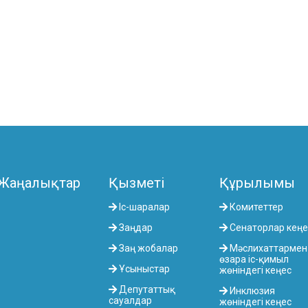
Жаңалықтар
Қызметі
Құрылымы
Іс-шаралар
Комитеттер
Заңдар
Сенаторлар кеңе
Заң жобалар
Мәслихаттармен
өзара іс-қимыл
Ұсыныстар
жөніндегі кеңес
Депутаттық
Инклюзия
сауалдар
жөніндегі кеңес