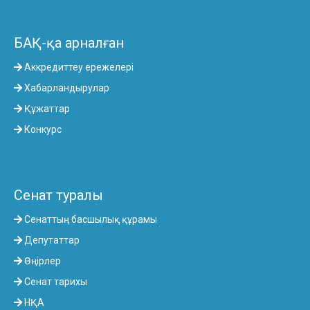
БАҚ-қа арналған
Аккредиттеу ережелері
Хабарландырулар
Құжаттар
Конкурс
Сенат туралы
Сенаттың басшылық құрамы
Депутаттар
Өңірлер
Сенат тарихы
НҚА