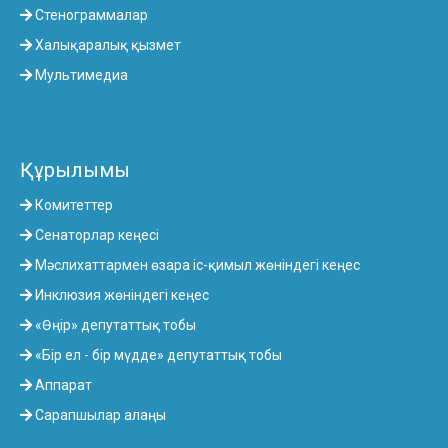
Стенограммалар
Халықаралық қызмет
Мультимедиа
Құрылымы
Комитеттер
Сенаторлар кеңесі
Мәслихаттармен өзара іс-қимыл жөніндегі кеңес
Инклюзия жөніндегі кеңес
«Өңір» депутаттық тобы
«Бір ел - бір мүдде» депутаттық тобы
Аппарат
Сарапшылар алаңы