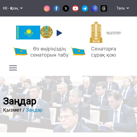
KK - Қазақ
Тағы
Қазақстан Республикасы
Парламентінің Сенаты
Заңдар
Қызмет /
Заңдар