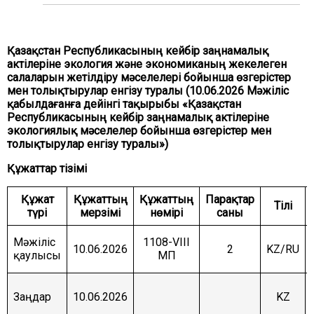
ЖӘНЕ ҚАУІПСІЗДІК КОМИТЕТІ
АГРАРЛЫҚ МӘСЕЛЕЛЕР, ТАБИҒАТТЫ
ПАЙДАЛАНУ ЖӘНЕ АУЫЛДЫҚ АУМАҚТАРДЫ
Қазақстан Республикасының кейбір заңнамалық
ДАМЫТУ КОМИТЕТІ
актілеріне экология және экономиканың жекелеген
салаларын жетілдіру мәселелері бойынша өзгерістер
ӘЛЕУМЕТТІК-МӘДЕНИ ДАМУ ЖӘНЕ ҒЫЛЫМ
КОМИТЕТІ
мен толықтырулар енгізу туралы (10.06.2026 Мәжіліс
қабылдағанға дейінгі тақырыбы «Қазақстан
ЭКОНОМИКАЛЫҚ САЯСАТ, ИННОВАЦИЯЛЫҚ
Республикасының кейбір заңнамалық актілеріне
ДАМУ ЖӘНЕ КӘСІПКЕРЛІК ТҰРАҚТЫ КОМИТЕТІ
экологиялық мәселелер бойынша өзгерістер мен
толықтырулар енгізу туралы»)
Құжаттар тізімі
Құжат
Құжаттың
Құжаттың
Парақтар
Тілі
түрі
мерзімі
нөмірі
саны
Мәжіліс
1108-VIII
10.06.2026
2
KZ/RU
қаулысы
МП
Заңдар
10.06.2026
KZ