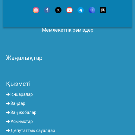
Мемлекеттік рәміздер
Жаңалықтар
Қызметі
Іс-шаралар
Заңдар
Заң жобалар
Ұсыныстар
Депутаттық сауалдар