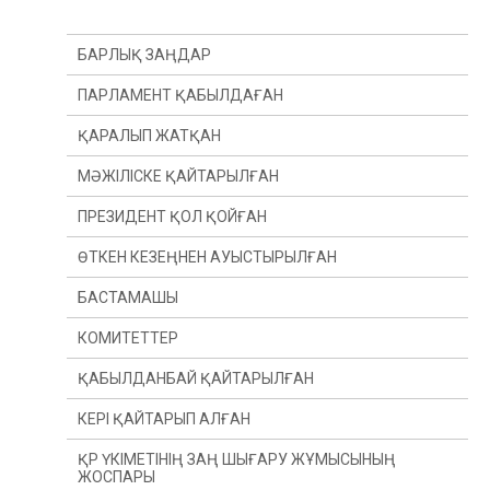
БАРЛЫҚ ЗАҢДАР
ПАРЛАМЕНТ ҚАБЫЛДАҒАН
ҚАРАЛЫП ЖАТҚАН
МӘЖІЛІСКЕ ҚАЙТАРЫЛҒАН
ПРЕЗИДЕНТ ҚОЛ ҚОЙҒАН
ӨТКЕН КЕЗЕҢНЕН АУЫСТЫРЫЛҒАН
БАСТАМАШЫ
ӨТКЕН ЖЫЛДАН
КОМИТЕТТЕР
ӨТКЕН СЕССИЯДАН
ПРЕЗИДЕНТ
ҚАБЫЛДАНБАЙ ҚАЙТАРЫЛҒАН
ДЕПУТАТ(Ы)
КОНСТИТУЦИЯЛЫҚ ЗАҢНАМА, СОТ ЖҮЙЕСІ
ЖӘНЕ ҚҰҚЫҚ ҚОРҒАУ ОРГАНДАРЫ КОМИТЕТІ
КЕРІ ҚАЙТАРЫП АЛҒАН
ҮКІМЕТ
ҚАРЖЫ ЖӘНЕ БЮДЖЕТ КОМИТЕТІ
ҚР ҮКІМЕТІНІҢ ЗАҢ ШЫҒАРУ ЖҰМЫСЫНЫҢ
ЖОСПАРЫ
ХАЛЫҚАРАЛЫҚ ҚАТЫНАСТАР, ҚОРҒАНЫС