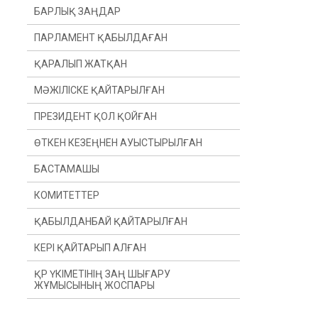
БАРЛЫҚ ЗАҢДАР
ПАРЛАМЕНТ ҚАБЫЛДАҒАН
ҚАРАЛЫП ЖАТҚАН
МӘЖІЛІСКЕ ҚАЙТАРЫЛҒАН
ПРЕЗИДЕНТ ҚОЛ ҚОЙҒАН
ӨТКЕН КЕЗЕҢНЕН АУЫСТЫРЫЛҒАН
БАСТАМАШЫ
ӨТКЕН ЖЫЛДАН
КОМИТЕТТЕР
ӨТКЕН СЕССИЯДАН
ПРЕЗИДЕНТ
ҚАБЫЛДАНБАЙ ҚАЙТАРЫЛҒАН
ДЕПУТАТ(Ы)
КОНСТИТУЦИЯЛЫҚ ЗАҢНАМА, СОТ
ЖҮЙЕСІ ЖӘНЕ ҚҰҚЫҚ ҚОРҒАУ
ОРГАНДАРЫ КОМИТЕТІ
КЕРІ ҚАЙТАРЫП АЛҒАН
ҮКІМЕТ
ҚАРЖЫ ЖӘНЕ БЮДЖЕТ КОМИТЕТІ
ҚР ҮКІМЕТІНІҢ ЗАҢ ШЫҒАРУ
ЖҰМЫСЫНЫҢ ЖОСПАРЫ
ХАЛЫҚАРАЛЫҚ ҚАТЫНАСТАР,
ҚОРҒАНЫС ЖӘНЕ ҚАУІПСІЗДІК