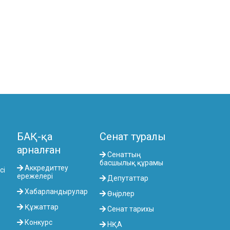
КОМИТЕТІ
АГРАРЛЫҚ МӘСЕЛЕЛЕР, ТАБИҒАТТЫ
ПАЙДАЛАНУ ЖӘНЕ АУЫЛДЫҚ
АУМАҚТАРДЫ ДАМЫТУ КОМИТЕТІ
ӘЛЕУМЕТТІК-МӘДЕНИ ДАМУ ЖӘНЕ
ҒЫЛЫМ КОМИТЕТІ
ЭКОНОМИКАЛЫҚ САЯСАТ,
ИННОВАЦИЯЛЫҚ ДАМУ ЖӘНЕ
КӘСІПКЕРЛІК ТҰРАҚТЫ КОМИТЕТІ
БАҚ-қа
Сенат туралы
арналған
Сенаттың
басшылық құрамы
Аккредиттеу
сі
ережелері
Депутаттар
Хабарландырулар
Өңірлер
Құжаттар
Сенат тарихы
Конкурс
НҚА