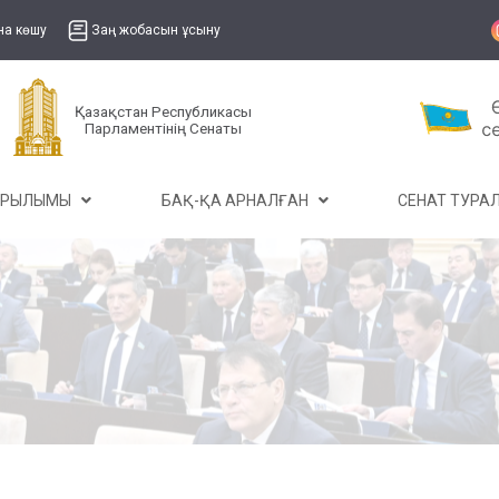
на көшу
Заң жобасын ұсыну
Қазақстан Республикасы
Парламентінің Сенаты
ҰРЫЛЫМЫ
БАҚ-ҚА АРНАЛҒАН
СЕНАТ ТУР