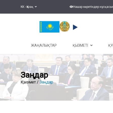
KK - Қазақ
Нашар көретіндер нұсқасы
ЖАҢАЛЫҚТАР
ҚЫЗМЕТІ
Қ
Заңдар
Қызмет /
Заңдар