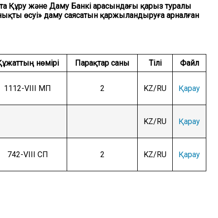
та Құру және Даму Банкі арасындағы қарыз туралы
нықты өсуі» даму саясатын қаржыландыруға арналған
Құжаттың нөмірі
Парақтар саны
Тілі
Файл
1112-VIII МП
2
KZ/RU
Қарау
KZ/RU
Қарау
742-VIII СП
2
KZ/RU
Қарау