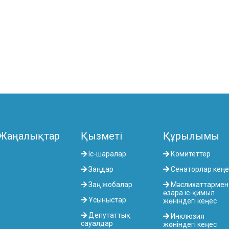
Жаңалықтар
Қызметі
Құрылымы
Іс-шаралар
Комитеттер
Заңдар
Сенаторлар кеңе
Заң жобалар
Мәслихаттармен
өзара іс-қимыл
Ұсыныстар
жөніндегі кеңес
Депутаттық
Инклюзия
сауалдар
жөніндегі кеңес