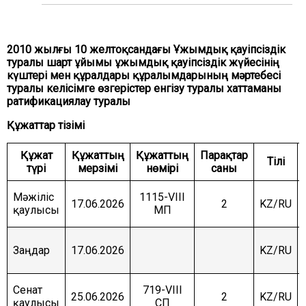
ЖӘНЕ ҚАУІПСІЗДІК КОМИТЕТІ
АГРАРЛЫҚ МӘСЕЛЕЛЕР, ТАБИҒАТТЫ
ПАЙДАЛАНУ ЖӘНЕ АУЫЛДЫҚ АУМАҚТАРДЫ
2010 жылғы 10 желтоқсандағы Ұжымдық қауіпсіздік
ДАМЫТУ КОМИТЕТІ
туралы шарт ұйымы ұжымдық қауіпсіздік жүйесінің
күштері мен құралдары құралымдарының мәртебесі
ӘЛЕУМЕТТІК-МӘДЕНИ ДАМУ ЖӘНЕ ҒЫЛЫМ
КОМИТЕТІ
туралы келісімге өзгерістер енгізу туралы хаттаманы
ратификациялау туралы
ЭКОНОМИКАЛЫҚ САЯСАТ, ИННОВАЦИЯЛЫҚ
ДАМУ ЖӘНЕ КӘСІПКЕРЛІК ТҰРАҚТЫ КОМИТЕТІ
Құжаттар тізімі
Құжат
Құжаттың
Құжаттың
Парақтар
Тілі
түрі
мерзімі
нөмірі
саны
Мәжіліс
1115-VIII
17.06.2026
2
KZ/RU
қаулысы
МП
Заңдар
17.06.2026
KZ/RU
Сенат
719-VIII
25.06.2026
2
KZ/RU
қаулысы
СП