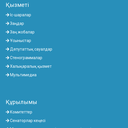
Қызметі
Іс-шаралар
Заңдар
Заң жобалар
Ұсыныстар
Депутаттық сауалдар
Стенограммалар
Халықаралық қызмет
Мультимедиа
Құрылымы
Комитеттер
Сенаторлар кеңесі