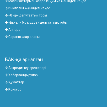
Мәслихаттармен өзара іс-қимыл жөніндегі кеңес
Инклюзия жөніндегі кеңес
«Өңір» депутаттық тобы
«Бір ел - бір мүдде» депутаттық тобы
Аппарат
Сарапшылар алаңы
БАҚ-қа арналған
Аккредиттеу ережелері
Хабарландырулар
Құжаттар
Конкурс