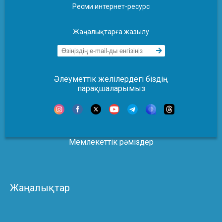
Ресми интернет-ресурс
Жаңалықтарға жазылу
Әлеуметтік желілердегі біздің
парақшаларымыз
Мемлекеттік рәміздер
Жаңалықтар