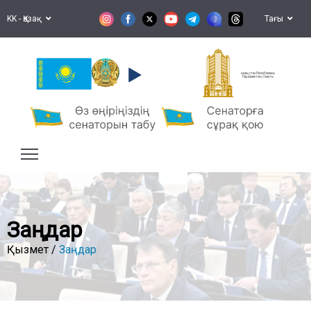
KK - Қазақ
Тағы
Қазақстан Республикасы
Парламентінің Сенаты
Заңдар
Қызмет /
Заңдар