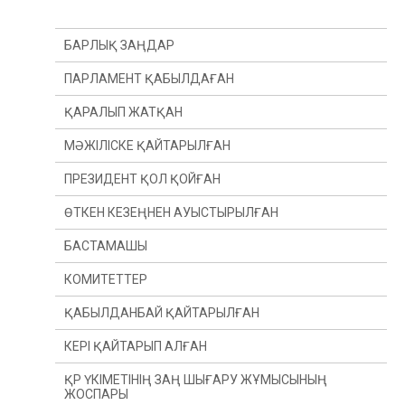
БАРЛЫҚ ЗАҢДАР
ПАРЛАМЕНТ ҚАБЫЛДАҒАН
ҚАРАЛЫП ЖАТҚАН
МӘЖІЛІСКЕ ҚАЙТАРЫЛҒАН
ПРЕЗИДЕНТ ҚОЛ ҚОЙҒАН
ӨТКЕН КЕЗЕҢНЕН АУЫСТЫРЫЛҒАН
БАСТАМАШЫ
ӨТКЕН ЖЫЛДАН
КОМИТЕТТЕР
ӨТКЕН СЕССИЯДАН
ПРЕЗИДЕНТ
ҚАБЫЛДАНБАЙ ҚАЙТАРЫЛҒАН
ДЕПУТАТ(Ы)
КОНСТИТУЦИЯЛЫҚ ЗАҢНАМА, СОТ ЖҮЙЕСІ
ЖӘНЕ ҚҰҚЫҚ ҚОРҒАУ ОРГАНДАРЫ КОМИТЕТІ
КЕРІ ҚАЙТАРЫП АЛҒАН
ҮКІМЕТ
ҚАРЖЫ ЖӘНЕ БЮДЖЕТ КОМИТЕТІ
ҚР ҮКІМЕТІНІҢ ЗАҢ ШЫҒАРУ ЖҰМЫСЫНЫҢ
ЖОСПАРЫ
ХАЛЫҚАРАЛЫҚ ҚАТЫНАСТАР, ҚОРҒАНЫС