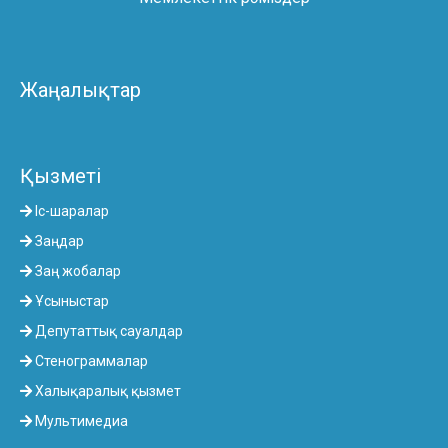
Жаңалықтар
Қызметі
Іс-шаралар
Заңдар
Заң жобалар
Ұсыныстар
Депутаттық сауалдар
Стенограммалар
Халықаралық қызмет
Мультимедиа