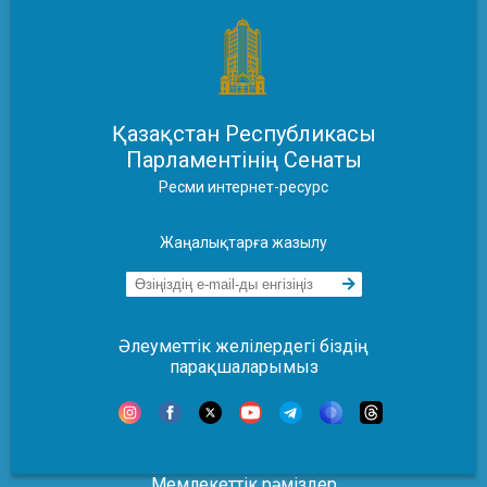
Қазақстан Республикасы
Парламентінің Сенаты
Ресми интернет-ресурс
Жаңалықтарға жазылу
Әлеуметтік желілердегі біздің
парақшаларымыз
Мемлекеттік рәміздер