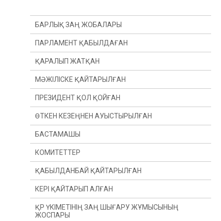
БАРЛЫҚ ЗАҢ ЖОБАЛАРЫ
ПАРЛАМЕНТ ҚАБЫЛДАҒАН
ҚАРАЛЫП ЖАТҚАН
МӘЖІЛІСКЕ ҚАЙТАРЫЛҒАН
ПРЕЗИДЕНТ ҚОЛ ҚОЙҒАН
ӨТКЕН КЕЗЕҢНЕН АУЫСТЫРЫЛҒАН
БАСТАМАШЫ
ӨТКЕН ЖЫЛДАН
КОМИТЕТТЕР
ӨТКЕН СЕССИЯДАН
ПРЕЗИДЕНТ
ҚАБЫЛДАНБАЙ ҚАЙТАРЫЛҒАН
ДЕПУТАТ(Ы)
КОНСТИТУЦИЯЛЫҚ ЗАҢНАМА, СОТ ЖҮЙЕСІ
ЖӘНЕ ҚҰҚЫҚ ҚОРҒАУ ОРГАНДАРЫ КОМИТЕТІ
КЕРІ ҚАЙТАРЫП АЛҒАН
ҮКІМЕТ
ҚАРЖЫ ЖӘНЕ БЮДЖЕТ КОМИТЕТІ
ҚР ҮКІМЕТІНІҢ ЗАҢ ШЫҒАРУ ЖҰМЫСЫНЫҢ
ЖОСПАРЫ
ХАЛЫҚАРАЛЫҚ ҚАТЫНАСТАР, ҚОРҒАНЫС