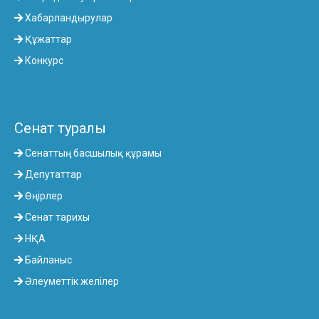
Хабарландырулар
Құжаттар
Конкурс
Сенат туралы
Сенаттың басшылық құрамы
Депутаттар
Өңірлер
Сенат тарихы
НҚА
Байланыс
Әлеуметтік желілер