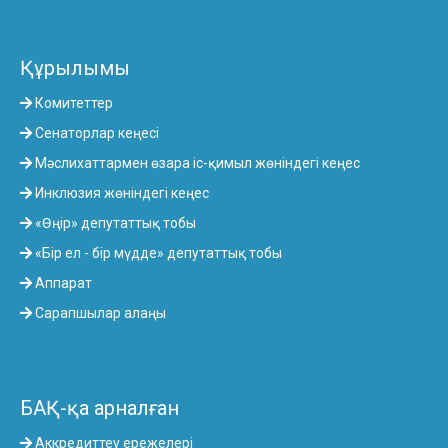
Құрылымы
Комитеттер
Сенаторлар кеңесі
Мәслихаттармен өзара іс-қимыл жөніндегі кеңес
Инклюзия жөніндегі кеңес
«Өңір» депутаттық тобы
«Бір ел - бір мүдде» депутаттық тобы
Аппарат
Сарапшылар алаңы
БАҚ-қа арналған
Аккредиттеу ережелері